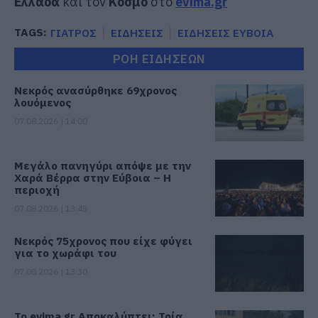
Ελλάδα
και τον
Κόσμο
στο
evima.gr
TAGS:
ΓΙΑΤΡΟΣ
ΕΙΔΗΣΕΙΣ
ΕΙΔΗΣΕΙΣ ΕΥΒΟΙΑ
ΡΟΗ ΕΙΔΗΣΕΩΝ
Νεκρός ανασύρθηκε 69χρονος
λουόμενος
07.08.2026 | 14:00
Μεγάλο πανηγύρι απόψε με την
Χαρά Βέρρα στην Εύβοια – Η
περιοχή
07.08.2026 | 13:45
Νεκρός 75χρονος που είχε φύγει
για το χωράφι του
07.08.2026 | 13:30
Το evima.gr Αποκαλύπτει: Τρία