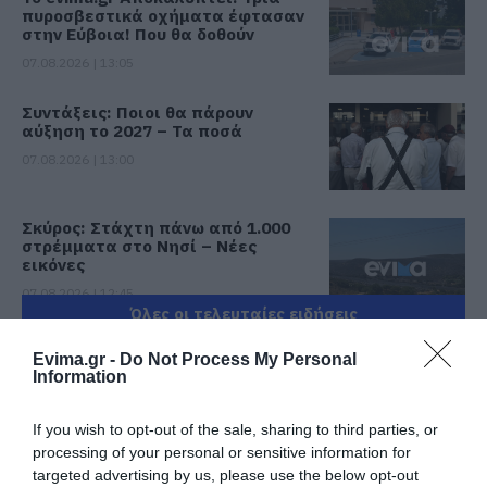
πυροσβεστικά οχήματα έφτασαν
στην Εύβοια! Που θα δοθούν
07.08.2026 | 13:05
Συντάξεις: Ποιοι θα πάρουν
αύξηση το 2027 – Τα ποσά
07.08.2026 | 13:00
Σκύρος: Στάχτη πάνω από 1.000
στρέμματα στο Νησί – Νέες
εικόνες
07.08.2026 | 12:45
Όλες οι τελευταίες ειδήσεις
Πώς θα πληρωθούν όσοι
Evima.gr -
Do Not Process My Personal
δουλέψουν στις 15 Αυγούστου
Information
07.08.2026 | 12:30
ΠΕΡΙΣΣΟΤΕΡΑ ΑΠΟ ΕΙΔΗΣΕΙΣ ΕΥΒΟΙΑ
If you wish to opt-out of the sale, sharing to third parties, or
processing of your personal or sensitive information for
Τροχαίο με αυτοκίνητο μεγάλου
δήμου στην Εύβοια
targeted advertising by us, please use the below opt-out