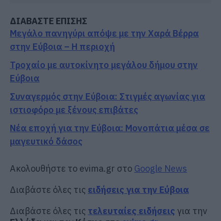
ΔΙΑΒΑΣΤΕ ΕΠΙΣΗΣ
Μεγάλο πανηγύρι απόψε με την Χαρά Βέρρα
στην Εύβοια – Η περιοχή
Τροχαίο με αυτοκίνητο μεγάλου δήμου στην
Εύβοια
Συναγερμός στην Εύβοια: Στιγμές αγωνίας για
ιστιοφόρο με ξένους επιβάτες
Νέα εποχή για την Εύβοια: Μονοπάτια μέσα σε
μαγευτικό δάσος
Ακολουθήστε το evima.gr στο
Google News
Διαβάστε όλες τις
ειδήσεις για την Εύβοια
Διαβάστε όλες τις
τελευταίες ειδήσεις
για την