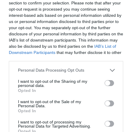
section to confirm your selection. Please note that after your
07.08.2026 | 12:15
opt-out request is processed you may continue seeing
interest-based ads based on personal information utilized by
us or personal information disclosed to third parties prior to
Αυτές είναι οι επικίνδυνες
your opt-out. You may separately opt-out of the further
εβδομάδες του ελληνικού
καλοκαιριού για φωτιές
disclosure of your personal information by third parties on the
Μεγάλο πανηγύρι
Το evima.gr
IAB’s list of downstream participants. This information may
07.08.2026 | 12:00
απόψε με την Χαρά
Αποκαλύπτει: Τρία
also be disclosed by us to third parties on the
IAB’s List of
Βέρρα στην Εύβοια – Η
πυροσβεστικά
Downstream Participants
that may further disclose it to other
περιοχή
οχήματα έφτασαν στην
Χωρίς νερό τώρα περιοχές της
Εύβοια! Που θα δοθούν
third parties.
Χαλκίδας
07.08.2026 | 11:45
Please note that this website/app uses one or more Google
Personal Data Processing Opt Outs
services and may gather and store information including but
not limited to your visit or usage behaviour. You may click to
I want to opt-out of the Sharing of my
Δελφίνια κολυμπούν δίπλα σε
personal data.
grant or deny consent to Google and its third-party tags to
σκάφος τουριστών – Δείτε βίντεο
Opted In
use your data for below specified purposes in below Google
07.08.2026 | 11:30
consent section.
I want to opt-out of the Sale of my
Personal Data.
Opted In
Σκύρος: Στάχτη πάνω
Τροχαίο με αυτοκίνητο
Συναγερμός στην Εύβοια: Στιγμές
από 1.000 στρέμματα
μεγάλου δήμου στην
αγωνίας για ιστιοφόρο με ξένους
I want to opt-out of processing my
στο Νησί – Νέες εικόνες
Εύβοια
Personal Data for Targeted Advertising.
επιβάτες
Opted In