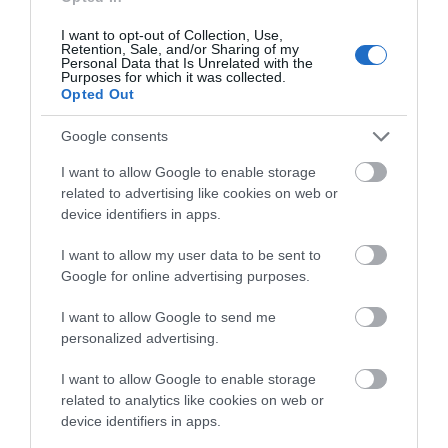
07.08.2026 | 11:15
I want to opt-out of Collection, Use,
Retention, Sale, and/or Sharing of my
Έκτακτη διακοπή νερού τώρα
Personal Data that Is Unrelated with the
στην παραλία Αυλίδας
Purposes for which it was collected.
Opted Out
07.08.2026 | 11:00
Google consents
Η Κύμη στο επίκεντρο της
Χωρίς νερό τώρα
Συναγερμός στην
I want to allow Google to enable storage
γαστρονομίας – Σήμερα η μεγάλη
περιοχές της Χαλκίδας
Εύβοια: Στιγμές
related to advertising like cookies on web or
έναρξη!
αγωνίας για ιστιοφόρο
device identifiers in apps.
07.08.2026 | 10:45
με ξένους επιβάτες
I want to allow my user data to be sent to
Τι είναι οι γανωματήδες και γιατί
Google for online advertising purposes.
έφτασαν σε αυτό το χωριό της
Εύβοιας;
I want to allow Google to send me
07.08.2026 | 10:30
personalized advertising.
I want to allow Google to enable storage
related to analytics like cookies on web or
device identifiers in apps.