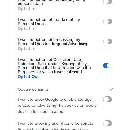
personal data.
grant or deny consent to Google and its third-party tags to
06.08.2026 | 10:30
Opted In
use your data for below specified purposes in below Google
consent section.
Μεταμόρφωση του Σωτήρος: Η
I want to opt-out of the Sale of my
Personal Data.
γιορτή που θα θυμίζει πάντα την
Opted In
καταστροφική φωτιά στη Βόρεια
Εύβοια
I want to opt-out of processing my
06.08.2026 | 10:00
«Βόμβα» στην Εύβοια
Φίδι έκανε βόλτες σε
Personal Data for Targeted Advertising.
Opted In
διαλύθηκε
αυλή σπιτιού στην
ποδοσφαιρική ομάδα
Στα «κάγκελα» οι δάσκαλοι για
Εύβοια – Εικόνες
τους διορισμούς: «Η Εύβοια δεν
I want to opt-out of Collection, Use,
Retention, Sale, and/or Sharing of my
μπορεί να παραμένει αόρατη»
Personal Data that Is Unrelated with the
Purposes for which it was collected.
06.08.2026 | 09:45
Opted Out
Καλοκαίρι στην Εύβοια: Πώς οι
Google consents
νέοι γέμισαν με κόσμο και φέτος
το χωριό τους!
I want to allow Google to enable storage
06.08.2026 | 09:30
related to advertising like cookies on web or
Γνωρίστε τα
Δείτε εδώ που και πότε
device identifiers in apps.
αρχαιολογικά
θα γίνει το επόμενο
Χωρίς νερό σήμερα αυτές οι
ευρήματα της Εύβοιας!
περιοχές της Εύβοιας
πανηγύρι στην Εύβοια
I want to allow my user data to be sent to
Δείτε τα σημεία
06.08.2026 | 09:15
Google for online advertising purposes.