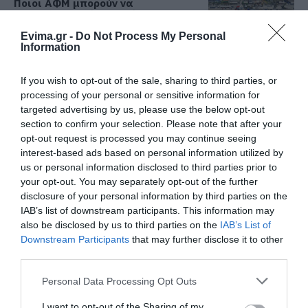
Ποιοι ΑΦΜ μπορούν να
καταθέσουν σήμερα αίτηση
06.08.2026 | 11:30
Evima.gr -
Do Not Process My Personal
Όλες οι τελευταίες ειδήσεις
Information
Φίδι έκανε βόλτες σε αυλή
σπιτιού στην Εύβοια – Εικόνες
If you wish to opt-out of the sale, sharing to third parties, or
06.08.2026 | 11:15
processing of your personal or sensitive information for
ΠΕΡΙΣΣΟΤΕΡΑ ΑΠΟ ΕΙΔΗΣΕΙΣ ΕΥΒΟΙΑ
targeted advertising by us, please use the below opt-out
section to confirm your selection. Please note that after your
Γνωρίστε τα αρχαιολογικά
opt-out request is processed you may continue seeing
ευρήματα της Εύβοιας! Δείτε τα
interest-based ads based on personal information utilized by
σημεία ξενάγησης
us or personal information disclosed to third parties prior to
06.08.2026 | 11:00
your opt-out. You may separately opt-out of the further
disclosure of your personal information by third parties on the
Δείτε εδώ που και πότε θα γίνει
IAB’s list of downstream participants. This information may
το επόμενο πανηγύρι στην Εύβοια
also be disclosed by us to third parties on the
IAB’s List of
Downstream Participants
that may further disclose it to other
06.08.2026 | 10:45
Ο μικρός μουσικός που
Θλίψη στην Εύβοια:
έγινε το πρόσωπο της
Άνδρας έχασε την ζωή
third parties.
βραδιάς σε πανηγύρι
του
Please note that this website/app uses one or more Google
της Εύβοιας
Personal Data Processing Opt Outs
Σε αυτό τον Δήμο της Εύβοιας τα
services and may gather and store information including but
έργα δεν κάνουν διακοπές! Που
έριξε άσφαλτο ο δήμαρχος
not limited to your visit or usage behaviour. You may click to
I want to opt-out of the Sharing of my