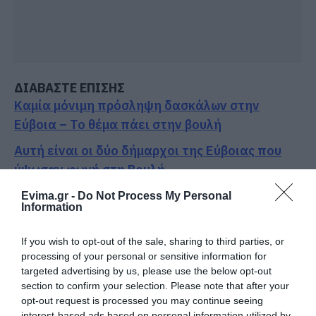
ΔΙΑΒΑΣΤΕ ΕΠΙΣΗΣ
Καμία μόνιμη πρόσληψη δασκάλων στην
Εύβοια – Το θέμα πάει στην βουλή
Αυτή είναι οι δύο δήμαρχοι της Εύβοιας που
ύψωσαν φωνή στη Βουλή
Συνταγματική Αναθεώρηση: Τα αποτελέσματα
Evima.gr -
Do Not Process My Personal
Information
της πρώτης ψηφοφορίας στη Βουλή
Εύβοια: Αυτοί οι δήμαρχοι λένε «όχι» στο
If you wish to opt-out of the sale, sharing to third parties, or
processing of your personal or sensitive information for
νομοσχέδιο για τις ΔΕΥΑ
targeted advertising by us, please use the below opt-out
section to confirm your selection. Please note that after your
Ακολουθήστε το evima.gr στο
Google News
opt-out request is processed you may continue seeing
interest-based ads based on personal information utilized by