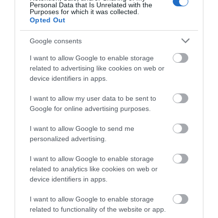
Personal Data that Is Unrelated with the
Φωτιά στη Σκύρο: Δύσκολη νύχτα
Purposes for which it was collected.
για την Καλαμίτσα – Νέες εικόνες
Opted Out
και βίντεο
06.08.2026 | 22:04
Google consents
I want to allow Google to enable storage
Εύβοια: Με κατάνυξη και πλήθος
κόσμου η μεγάλη γιορτή στους
related to advertising like cookies on web or
Ωρεούς – Παρών ο Θανάσης
device identifiers in apps.
Ζεμπίλης
I want to allow my user data to be sent to
06.08.2026 | 22:00
Google for online advertising purposes.
Συντάξεις Σεπτεμβρίου 2026:
Πότε πληρώνονται οι δικαιούχοι –
I want to allow Google to send me
Οι ημερομηνίες του e-ΕΦΚΑ
personalized advertising.
06.08.2026 | 21:40
I want to allow Google to enable storage
related to analytics like cookies on web or
Σοκ στην Εύβοια με την κοπέλα
που έπεσε από την γέφυρα: Τα
device identifiers in apps.
νεότερα για την υγεία της
I want to allow Google to enable storage
06.08.2026 | 21:20
Όλες οι τελευταίες ειδήσεις
related to functionality of the website or app.