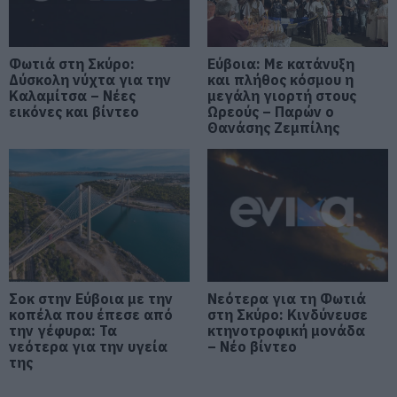
τη ζωή ο 37χρονος που είχε
τροχαίο με αγριογούρουνο
06.08.2026 | 20:20
Φωτιά στη Σκύρο:
Εύβοια: Με κατάνυξη
Δύσκολη νύχτα για την
Νέο σοβαρό τροχαίο στην Εύβοια:
και πλήθος κόσμου η
Τούμπαρε αυτοκίνητο
Καλαμίτσα – Νέες
μεγάλη γιορτή στους
εικόνες και βίντεο
Ωρεούς – Παρών ο
06.08.2026 | 20:00
Θανάσης Ζεμπίλης
Έσπασαν πιάτα στο κεφάλι του
Αταμάν – Βίντεο από τη Σύμη
06.08.2026 | 19:40
Φωτιά στη Σκύρο: Συνεχίζει να
καίει στο Νησί, συγκλονιστική
μαρτυρία – Νέες εικόνες και
Σοκ στην Εύβοια με την
Νεότερα για τη Φωτιά
βίντεο
κοπέλα που έπεσε από
στη Σκύρο: Κινδύνευσε
την γέφυρα: Τα
κτηνοτροφική μονάδα
06.08.2026 | 19:40
νεότερα για την υγεία
– Νέο βίντεο
της
Ξεκινάει τεράστιο έργο αξίας
2.425.000€ στην Εύβοια – Δείτε