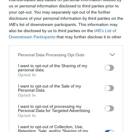
Διαβάστε όλες τις
ειδήσεις για την Εύβοια
us or personal information disclosed to third parties prior to
your opt-out. You may separately opt-out of the further
Διαβάστε όλες τις
τελευταίες ειδήσεις
για την
disclosure of your personal information by third parties on the
Ελλάδα
και τον
Κόσμο
στο
evima.gr
IAB’s list of downstream participants. This information may
also be disclosed by us to third parties on the
IAB’s List of
TAGS:
Downstream Participants
that may further disclose it to other
#ΣΥΜΕΩΝ #ΚΕΔΙΚΟΓΛΟΥ
ΒΟΥΛΗ
ΔΑΣΗ
third parties.
ΕΙΔΗΣΕΙΣ ΕΥΒΟΙΑ
ΕΥΒΟΙΑ
ΝΕΑ ΕΥΒΟΙΑ
ΠΛΗΜΜΥΡΕΣ
ΠΟΤΑΜΙΑ
Please note that this website/app uses one or more Google
Personal Data Processing Opt Outs
services and may gather and store information including but
ΡΟΗ ΕΙΔΗΣΕΩΝ
not limited to your visit or usage behaviour. You may click to
I want to opt-out of the Sharing of my
personal data.
grant or deny consent to Google and its third-party tags to
Φωτιά στη Σκύρο: Χωρίς ενεργό
Opted In
use your data for below specified purposes in below Google
μέτωπο – Παραμένουν ισχυρές
consent section.
δυνάμεις της Πυροσβεστικής
I want to opt-out of the Sale of my
Personal Data.
07.08.2026 | 00:10
Opted In
Συνελήφθη 63χρονη για τη φωτιά
I want to opt-out of processing my
Personal Data for Targeted Advertising.
στη Σκύρο
Opted In
06.08.2026 | 23:15
I want to opt-out of Collection, Use,
Retention, Sale, and/or Sharing of my