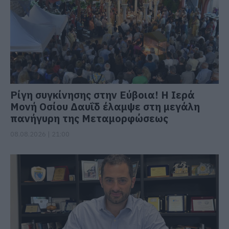
Ρίγη συγκίνησης στην Εύβοια! Η Ιερά
Μονή Οσίου Δαυΐδ έλαμψε στη μεγάλη
πανήγυρη της Μεταμορφώσεως
08.08.2026 | 21:00