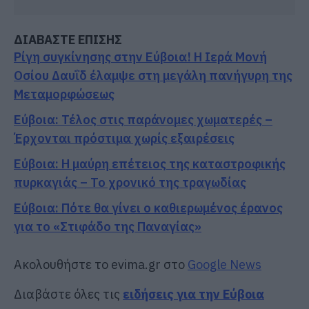
ΔΙΑΒΑΣΤΕ ΕΠΙΣΗΣ
Ρίγη συγκίνησης στην Εύβοια! Η Ιερά Μονή
Οσίου Δαυΐδ έλαμψε στη μεγάλη πανήγυρη της
Μεταμορφώσεως
Εύβοια: Τέλος στις παράνομες χωματερές –
Έρχονται πρόστιμα χωρίς εξαιρέσεις
Εύβοια: Η μαύρη επέτειος της καταστροφικής
πυρκαγιάς – Το χρονικό της τραγωδίας
Εύβοια: Πότε θα γίνει ο καθιερωμένος έρανος
για το «Στιφάδο της Παναγίας»
Ακολουθήστε το evima.gr στο
Google News
Διαβάστε όλες τις
ειδήσεις για την Εύβοια