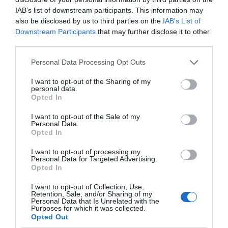
Εύβοια: Η μαύρη
Εύβοια: Πότε θα γίνει ο
IAB’s list of downstream participants. This information may
επέτειος της
Ευρυδίκη Βαλαβάνη: Οι
καθιερωμένος έρανος
also be disclosed by us to third parties on the
IAB’s List of
οικογενειακές διακοπές στην
καταστροφικής
για το «Στιφάδο της
Εύβοια! Δείτε σε ποια παραλία
πυρκαγιάς – Το
Παναγίας»
Downstream Participants
that may further disclose it to other
χρονικό της τραγωδίας
third parties.
08.08.2026 | 17:20
Please note that this website/app uses one or more Google
Personal Data Processing Opt Outs
«Κόκκινος» συναγερμός στην
services and may gather and store information including but
Εύβοια: Red Code αύριο Κυριακή –
not limited to your visit or usage behaviour. You may click to
I want to opt-out of the Sharing of my
Αυξημένη ετοιμότητα παντού
personal data.
grant or deny consent to Google and its third-party tags to
Opted In
08.08.2026 | 17:00
use your data for below specified purposes in below Google
consent section.
I want to opt-out of the Sale of my
Ρόδος: Έγραψαν 80χρονη για
Personal Data.
κράνος!
Opted In
Κάνεις δεν ξεχνά τι
Αγανάκτηση σε χωριό
08.08.2026 | 16:40
έζησε η Εύβοια πριν
της Εύβοιας: Μένουν
I want to opt-out of processing my
πέντε χρόνια
κάθε μέρα χωρίς νερό –
Personal Data for Targeted Advertising.
Σοβαρή καταγγελία
Opted In
Θρήνος σε όλη την Εύβοια για τον
επιχειρηματία που έφυγε απο
I want to opt-out of Collection, Use,
την ζωή
Retention, Sale, and/or Sharing of my
Personal Data that Is Unrelated with the
08.08.2026 | 16:20
Purposes for which it was collected.
Opted Out