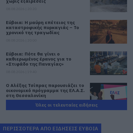
χωρίς εξαιρέσεις
08.08.2026 | 20:20
Εύβοια: Η μαύρη επέτειος της
καταστροφικής πυρκαγιάς – Το
χρονικό της τραγωδίας
08.08.2026 | 20:00
Εύβοια: Πότε θα γίνει ο
καθιερωμένος έρανος για το
«Στιφάδο της Παναγίας»
08.08.2026 | 19:40
Ο Αλέξης Τσίπρας παρουσιάζει το
οικονομικό πρόγραμμα της ΕΛ.Α.Σ.
στη Θεσσαλονίκη
08.08.2026 | 19:20
Όλες οι τελευταίες ειδήσεις
Κάνεις δεν ξεχνά τι έζησε η
Εύβοια πριν πέντε χρόνια
ΠΕΡΙΣΣΟΤΕΡΑ ΑΠΟ ΕΙΔΗΣΕΙΣ ΕΥΒΟΙΑ
08.08.2026 | 19:00