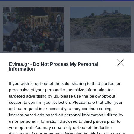
Σε δημοπρασία η μπάλα των
ιστορικών γκολ του Μαραντόνα
08.08.2026 | 18:40
Αγανάκτηση σε χωριό της
Εύβοιας: Μένουν κάθε μέρα χωρίς
νερό – Σοβαρή καταγγελία
Ρίγη συγκίνησης στην
Εύβοια: Τέλος στις
Εύβοια! Η Ιερά Μονή
παράνομες χωματερές
Evima.gr -
Do Not Process My Personal
08.08.2026 | 18:20
Οσίου Δαυΐδ έλαμψε
– Έρχονται πρόστιμα
Information
στη μεγάλη πανήγυρη
χωρίς εξαιρέσεις
Αγροτικές ενισχύσεις: Ποιοι θα
της Μεταμορφώσεως
λάβουν νωρίτερα τις
If you wish to opt-out of the sale, sharing to third parties, or
προκαταβολές
processing of your personal or sensitive information for
targeted advertising by us, please use the below opt-out
08.08.2026 | 18:00
section to confirm your selection. Please note that after your
opt-out request is processed you may continue seeing
Σε πελάγη ευτυχίας
interest-based ads based on personal information utilized by
αντιδήμαρχος στην Εύβοια! Έγινε
για τρίτη φορά παππούς!
us or personal information disclosed to third parties prior to
your opt-out. You may separately opt-out of the further
08.08.2026 | 17:40
disclosure of your personal information by third parties on the