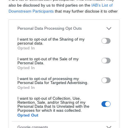
Καραμπόλα τεσσάρων οχημάτων
also be disclosed by us to third parties on the
IAB’s List of
προκάλεσε αναστάτωση στην
κυκλοφορία
Downstream Participants
that may further disclose it to other
third parties.
05.08.2026 | 19:40
Please note that this website/app uses one or more Google
Personal Data Processing Opt Outs
Νύχτα τρόμου στην Εύβοια:
services and may gather and store information including but
Διέρρηξαν σπίτι 95χρονης και
not limited to your visit or usage behaviour. You may click to
I want to opt-out of the Sharing of my
προκάλεσαν σοβαρές ζημιές σε
Ενισχύεται το ΕΚΑΒ
Απάτη-σοκ στην
personal data.
grant or deny consent to Google and its third-party tags to
ταβέρνα
Μαντουδίου με δύο
Εύβοια: «Βγάλτε τα
Opted In
use your data for below specified purposes in below Google
ακόμη μόνιμους
χρυσαφικά στο
05.08.2026 | 19:20
διασώστες – Νέο
μπαλκόνι» – Έχασε
consent section.
I want to opt-out of the Sale of my
ασθενοφόρο στον
9.500 ευρώ και
Personal Data.
Ο απόλυτος οδηγός για να ζήσεις
τομέα
κοσμήματα
Opted In
τη Σαντορίνη από τη θάλασσα
05.08.2026 | 19:00
I want to opt-out of processing my
Personal Data for Targeted Advertising.
Opted In
Κρίσιμες ώρες για άνδρα που
I want to opt-out of Collection, Use,
τραυματίστηκε σε τροχαίο στην
Retention, Sale, and/or Sharing of my
Εύβοια
Personal Data that Is Unrelated with the
Purposes for which it was collected.
05.08.2026 | 18:40
Opted Out
Φωτιά σε λεωφορείο
Καθαρό και άφθονο
Τρόμος σε πτήση της Air India: Το
Google consents
στην Εύβοια
νερό σε αυτή την