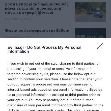
Σοκ σε επαρχιακό δρόμο: Οδηγός
κάνει τετραπλή προσπέραση
πάνω σε στροφή (βίντεο)
05.08.2026 | 21:00
Φωτιά σε λεωφορείο στην Εύβοια
05.08.2026 | 20:39
Evima.gr -
Do Not Process My Personal
Information
Η λειτουργία στα κλειδιά του
αυτοκινήτου που λίγοι οδηγοί
If you wish to opt-out of the sale, sharing to third parties, or
γνωρίζουν και είναι πολύ χρήσιμη
processing of your personal or sensitive information for
το καλοκαίρι
targeted advertising by us, please use the below opt-out
05.08.2026 | 20:20
Όλες οι τελευταίες ειδήσεις
section to confirm your selection. Please note that after your
opt-out request is processed you may continue seeing
Καθαρό και άφθονο νερό σε αυτή
interest-based ads based on personal information utilized by
την περιοχή της Εύβοιας
us or personal information disclosed to third parties prior to
ΠΕΡΙΣΣΟΤΕΡΑ ΑΠΟ ΕΙΔΗΣΕΙΣ ΕΥΒΟΙΑ
05.08.2026 | 20:00
your opt-out. You may separately opt-out of the further
disclosure of your personal information by third parties on the
IAB’s list of downstream participants. This information may