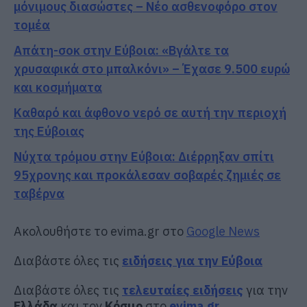
μόνιμους διασώστες – Νέο ασθενοφόρο στον
τομέα
Απάτη-σοκ στην Εύβοια: «Βγάλτε τα
χρυσαφικά στο μπαλκόνι» – Έχασε 9.500 ευρώ
και κοσμήματα
Καθαρό και άφθονο νερό σε αυτή την περιοχή
της Εύβοιας
Νύχτα τρόμου στην Εύβοια: Διέρρηξαν σπίτι
95χρονης και προκάλεσαν σοβαρές ζημιές σε
ταβέρνα
Ακολουθήστε το evima.gr στο
Google News
Διαβάστε όλες τις
ειδήσεις για την Εύβοια
Διαβάστε όλες τις
τελευταίες ειδήσεις
για την
Ελλάδα
και τον
Κόσμο
στο
evima.gr