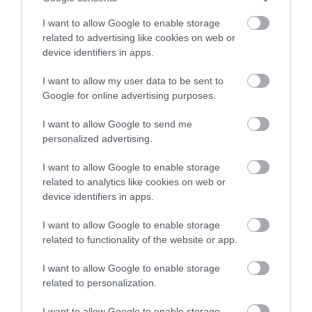
αεροσκάφος έχασε απότομα ύψος
περιοχή της Εύβοιας
– 17 τραυματίες
I want to allow Google to enable storage
related to advertising like cookies on web or
05.08.2026 | 18:20
device identifiers in apps.
Μεγάλη προσοχή στην Εύβοια:
Νέα τηλεφωνική απάτη
I want to allow my user data to be sent to
Google for online advertising purposes.
05.08.2026 | 18:00
I want to allow Google to send me
personalized advertising.
Μύκονος: Έψαχναν τσάντα και
Νύχτα τρόμου στην
Κρίσιμες ώρες για
Rolex αξίας 75.000 ευρώ – Η
Εύβοια: Διέρρηξαν
άνδρα που
ανακάλυψη κάτω από τα βράχια
I want to allow Google to enable storage
σπίτι 95χρονης και
τραυματίστηκε σε
related to analytics like cookies on web or
προκάλεσαν σοβαρές
τροχαίο στην Εύβοια
05.08.2026 | 17:40
ζημιές σε ταβέρνα
device identifiers in apps.
Τρόμος στην Εύβοια: Δύο
I want to allow Google to enable storage
άγνωστοι εισέβαλαν σε σπίτι
related to functionality of the website or app.
μέσα στη νύχτα – Δείτε τι
άρπαξαν
I want to allow Google to enable storage
05.08.2026 | 17:20
related to personalization.
I want to allow Google to enable storage