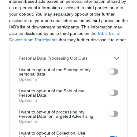
– «Κινδυνεύουμε να χάσουμε το
interest-based ads based on personal information utilized by
πλοίο!»
us or personal information disclosed to third parties prior to
Όλες οι τελευταίες ειδήσεις
your opt-out. You may separately opt-out of the further
09.08.2026 | 16:20
disclosure of your personal information by third parties on the
Παραλία «διαμάντι»: Θυμίζει
IAB’s list of downstream participants. This information may
Κουφονήσια και απέχει μόλις 1,5
also be disclosed by us to third parties on the
IAB’s List of
ΠΕΡΙΣΣΟΤΕΡΑ ΑΠΟ ΕΙΔΗΣΕΙΣ ΕΥΒΟΙΑ
ώρα από την Αθήνα
Downstream Participants
that may further disclose it to other
09.08.2026 | 16:00
third parties.
Please note that this website/app uses one or more Google
Personal Data Processing Opt Outs
Νέα τραγωδία σε παραλία της
services and may gather and store information including but
Εύβοιας: Πέθανε άνδρας
not limited to your visit or usage behaviour. You may click to
I want to opt-out of the Sharing of my
09.08.2026 | 15:40
personal data.
grant or deny consent to Google and its third-party tags to
Opted In
use your data for below specified purposes in below Google
consent section.
I want to opt-out of the Sale of my
Market Pass: Νέος κύκλος από το
Personal Data.
φθινόπωρο του 2026 – Πότε
Χαμός με πασίγνωστο
Εύβοια: Προσοχή! Που
Opted In
αναμένονται οι πληρωμές
τραγουδιστή στην
απαγορεύεται η
Εύβοια – Δείτε τι έγινε
κυκλοφορία οχημάτων
09.08.2026 | 15:20
I want to opt-out of processing my
και πεζών
Personal Data for Targeted Advertising.
Opted In
Εύβοια: Έργα οδοποιίας 2,4 εκατ.
ευρώ – Ποιοι δρόμοι αλλάζουν
I want to opt-out of Collection, Use,