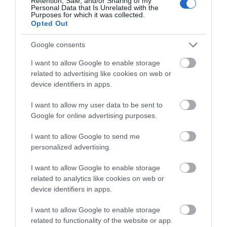
Retention, Sale, and/or Sharing of my
09.08.2026 | 15:00
Personal Data that Is Unrelated with the
Purposes for which it was collected.
Opted Out
Τουρισμός για Όλους 2026-2027:
Ποιοι κάνουν αίτηση σήμερα –
Google consents
Έως 600 ευρώ η επιδότηση
Χάος στην Εύβοια:
Νέα τραγωδία σε
I want to allow Google to enable storage
09.08.2026 | 14:40
Ουρά χιλιομέτρων
παραλία της Εύβοιας:
related to advertising like cookies on web or
μέσα στον Αύγουστο –
Πέθανε άνδρας
device identifiers in apps.
Έκτακτα μέτρα και απαγορεύσεις
«Κινδυνεύουμε να
σήμερα στην Εύβοια – Μεγάλη
χάσουμε το πλοίο!»
προσοχή!
I want to allow my user data to be sent to
Google for online advertising purposes.
09.08.2026 | 14:20
I want to allow Google to send me
e-ΕΦΚΑ και ΔΥΠΑ: Ποιοι
personalized advertising.
δικαιούχοι πληρώνονται έως τις
14 Αυγούστου
I want to allow Google to enable storage
09.08.2026 | 14:00
related to analytics like cookies on web or
device identifiers in apps.
Κατάνυξη στην Εύβοια:
Εύβοια: Έργα
Έκτακτα μέτρα και
Παράκληση της Παναγίας στη
οδοποιίας 2,4 εκατ.
απαγορεύσεις σήμερα
I want to allow Google to enable storage
Λούτσα με κεράσματα και
ευρώ – Ποιοι δρόμοι
στην Εύβοια – Μεγάλη
αναψυκτικά
related to functionality of the website or app.
αλλάζουν
προσοχή!