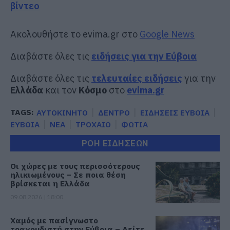
βίντεο
Ακολουθήστε το evima.gr στο
Google News
Διαβάστε όλες τις
ειδήσεις για την Εύβοια
Διαβάστε όλες τις
τελευταίες ειδήσεις
για την
Ελλάδα
και τον
Κόσμο
στο
evima.gr
TAGS:
ΑΥΤΟΚΙΝΗΤΟ
ΔΕΝΤΡΟ
ΕΙΔΗΣΕΙΣ ΕΥΒΟΙΑ
ΕΥΒΟΙΑ
ΝΕΑ
ΤΡΟΧΑΙΟ
ΦΩΤΙΑ
ΡΟΗ ΕΙΔΗΣΕΩΝ
Οι χώρες με τους περισσότερους
ηλικιωμένους – Σε ποια θέση
βρίσκεται η Ελλάδα
09.08.2026 | 18:00
Χαμός με πασίγνωστο
τραγουδιστή στην Εύβοια – Δείτε