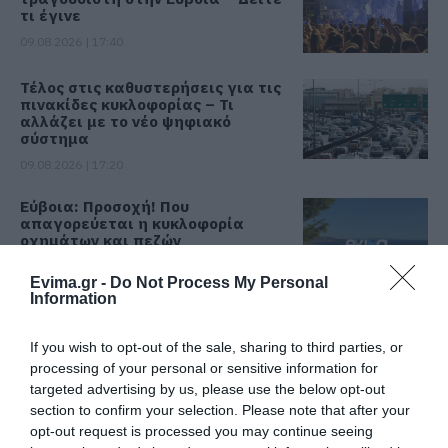
τι έγινε
09.08.2026 | 17:40
Τέλος στις καθυστερήσεις για τις
πινακίδες κυκλοφορίας – Τι
αλλάζει με το νέο ψηφιακό
σύστημα
09.08.2026 | 17:20
Εύβοια: Προσοχή! Που
απαγορεύεται η κυκλοφορία
οχημάτων και πεζών
09.08.2026 | 17:00
Evima.gr -
Do Not Process My Personal
Information
15 Αυγούστου: Πώς αμείβεται η
υποχρεωτική αργία – Τι ισχύει
για τους εργαζόμενους
If you wish to opt-out of the sale, sharing to third parties, or
processing of your personal or sensitive information for
09.08.2026 | 16:40
targeted advertising by us, please use the below opt-out
section to confirm your selection. Please note that after your
Χάος στην Εύβοια: Ουρά
opt-out request is processed you may continue seeing
χιλιομέτρων μέσα στον Αύγουστο