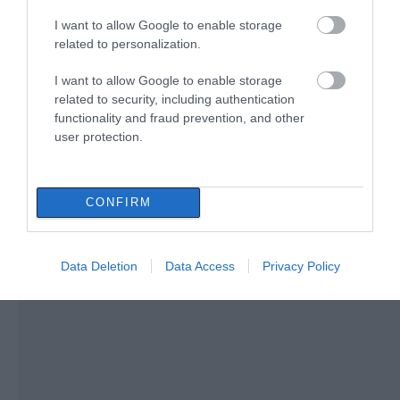
09.08.2026 | 13:40
I want to allow Google to enable storage
related to personalization.
Σκύλος ή γάτα; Δείτε πόσα
χρήματα θα χρειαστείτε κάθε
χρόνο
I want to allow Google to enable storage
related to security, including authentication
09.08.2026 | 13:20
functionality and fraud prevention, and other
user protection.
CONFIRM
Data Deletion
Data Access
Privacy Policy