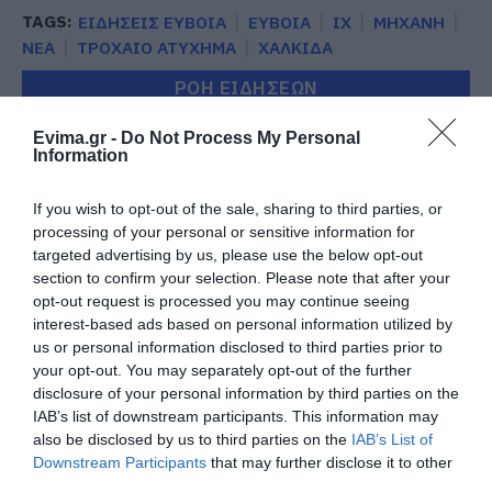
TAGS:
ΕΙΔΗΣΕΙΣ ΕΥΒΟΙΑ
ΕΥΒΟΙΑ
ΙΧ
ΜΗΧΑΝΗ
ΝΕΑ
ΤΡΟΧΑΙΟ ΑΤΥΧΗΜΑ
ΧΑΛΚΙΔΑ
ΡΟΗ ΕΙΔΗΣΕΩΝ
Αγανάκτηση σε χωριό της
Evima.gr -
Do Not Process My Personal
Εύβοιας: Μένουν κάθε μέρα χωρίς
Information
νερό – Σοβαρή καταγγελία
08.08.2026 | 18:20
If you wish to opt-out of the sale, sharing to third parties, or
processing of your personal or sensitive information for
Αγροτικές ενισχύσεις: Ποιοι θα
targeted advertising by us, please use the below opt-out
λάβουν νωρίτερα τις
section to confirm your selection. Please note that after your
προκαταβολές
opt-out request is processed you may continue seeing
08.08.2026 | 18:00
interest-based ads based on personal information utilized by
us or personal information disclosed to third parties prior to
Σε πελάγη ευτυχίας
your opt-out. You may separately opt-out of the further
αντιδήμαρχος στην Εύβοια! Έγινε
disclosure of your personal information by third parties on the
για τρίτη φορά παππούς!
IAB’s list of downstream participants. This information may
08.08.2026 | 17:40
also be disclosed by us to third parties on the
IAB’s List of
Downstream Participants
that may further disclose it to other
Ευρυδίκη Βαλαβάνη: Οι
third parties.