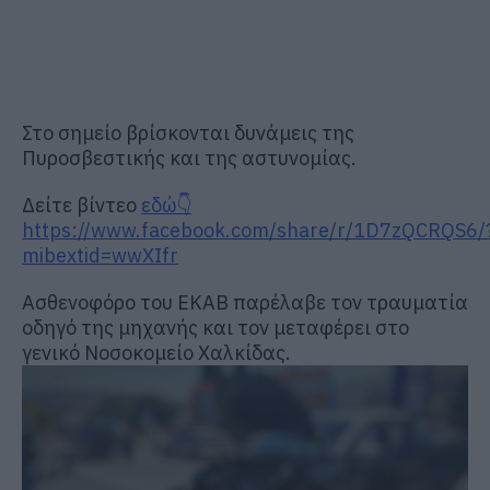
Στο σημείο βρίσκονται δυνάμεις της
Πυροσβεστικής και της αστυνομίας.
Δείτε βίντεο
εδώ👇
https://www.facebook.com/share/r/1D7zQCRQS6/
mibextid=wwXIfr
Ασθενοφόρο του ΕΚΑΒ παρέλαβε τον τραυματία
οδηγό της μηχανής και τον μεταφέρει στο
γενικό Νοσοκομείο Χαλκίδας.