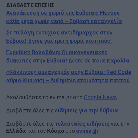
ΔΙΑΒΑΣΤΕ ΕΠΙΣΗΣ
Αγανάκτηση σε χωριό της Εύβοιας: Μένουν
κάθε μέρα χωρίς νερό – Σοβαρή καταγγελία
Σε πελάγη ευτυχίας αντιδήμαρχος στην
Εύβοια! Έγινε για τρίτη φορά παππούς!
Ευρυδίκη Βαλαβάνη: Οι οικογενειακές
διακοπές στην Εύβοια! Δείτε σε ποια παραλία
«Κόκκινος» συναγερμός στην Εύβοια: Red Code
αύριο Κυριακή – Αυξημένη ετοιμότητα παντού
Ακολουθήστε το evima.gr στο
Google News
Διαβάστε όλες τις
ειδήσεις για την Εύβοια
Διαβάστε όλες τις
τελευταίες ειδήσεις
για την
Ελλάδα
και τον
Κόσμο
στο
evima.gr