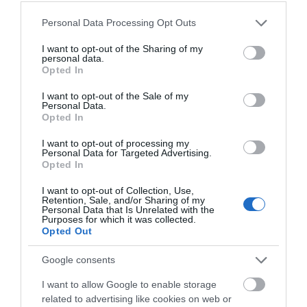
οικογενειακές διακοπές στην
Εύβοια! Δείτε σε ποια παραλία
Please note that this website/app uses one or more Google
Personal Data Processing Opt Outs
services and may gather and store information including but
08.08.2026 | 17:20
not limited to your visit or usage behaviour. You may click to
I want to opt-out of the Sharing of my
personal data.
grant or deny consent to Google and its third-party tags to
«Κόκκινος» συναγερμός στην
Opted In
use your data for below specified purposes in below Google
Εύβοια: Red Code αύριο Κυριακή –
Αυξημένη ετοιμότητα παντού
consent section.
I want to opt-out of the Sale of my
Personal Data.
08.08.2026 | 17:00
Opted In
Ρόδος: Έγραψαν 80χρονη για
I want to opt-out of processing my
κράνος!
Personal Data for Targeted Advertising.
Opted In
08.08.2026 | 16:40
I want to opt-out of Collection, Use,
Όλες οι τελευταίες ειδήσεις
Retention, Sale, and/or Sharing of my
Personal Data that Is Unrelated with the
Θρήνος σε όλη την Εύβοια για τον
Purposes for which it was collected.
επιχειρηματία που έφυγε απο
Opted Out
την ζωή
ΠΕΡΙΣΣΟΤΕΡΑ ΑΠΟ ΕΙΔΗΣΕΙΣ ΕΥΒΟΙΑ
08.08.2026 | 16:20
Google consents
I want to allow Google to enable storage
Πάτρα: Θρήνος για μωράκι μόλις 8
ημερών – Νοσηλευόταν στη ΜΕΘ
related to advertising like cookies on web or