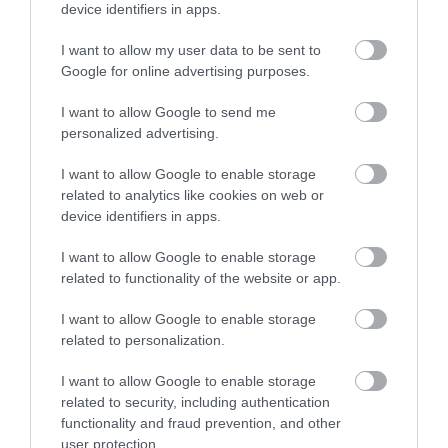
Νεογνών
device identifiers in apps.
08.08.2026 | 16:00
I want to allow my user data to be sent to
Google for online advertising purposes.
Αρχίζουν τα έργα για το νέο
κλειστό γυμναστήριο στην Εύβοια
I want to allow Google to send me
08.08.2026 | 15:40
Αγανάκτηση σε χωριό
Σε πελάγη ευτυχίας
personalized advertising.
της Εύβοιας: Μένουν
αντιδήμαρχος στην
κάθε μέρα χωρίς νερό –
Εύβοια! Έγινε για τρίτη
I want to allow Google to enable storage
Σοβαρή καταγγελία
φορά παππούς!
Φωτιά στη Βοιωτία: Έκτακτα
related to analytics like cookies on web or
μέτρα στήριξης για την εστίαση
ζητά η ΠΣτΕ
device identifiers in apps.
08.08.2026 | 15:20
I want to allow Google to enable storage
related to functionality of the website or app.
Μεγάλη προσοχή στην Εύβοια:
Σπείρα ανοίγει επιχειρήσεις
I want to allow Google to enable storage
08.08.2026 | 15:00
related to personalization.
Ευρυδίκη Βαλαβάνη: Οι
«Κόκκινος»
I want to allow Google to enable storage
οικογενειακές
συναγερμός στην
Όμιλος ΔΕΗ: Νέα συμφωνία για
related to security, including authentication
διακοπές στην Εύβοια!
Εύβοια: Red Code αύριο
χαρτοφυλάκιο έργων ΑΠΕ
functionality and fraud prevention, and other
Δείτε σε ποια παραλία
Κυριακή – Αυξημένη
08.08.2026 | 14:40
ετοιμότητα παντού
user protection.