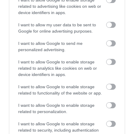
Εύβοια: Γυναίκα έπεσε
Τραγωδία στην Εύβοια:
related to advertising like cookies on web or
θύμα διαδικτυακής
Άνδρας ανασύρθηκε
Νέο επίδομα 600 ευρώ για
απάτης – Πλήρωσε για
χωρίς τις αισθήσεις του
device identifiers in apps.
σπουδαστές: Οι δικαιούχοι
τρακτέρ που δεν
από τη θάλασσα
07.08.2026 | 19:00
παρέλαβε
I want to allow my user data to be sent to
Google for online advertising purposes.
Αυτός ο δήμος της Εύβοιας πάει
I want to allow Google to send me
στα δικαστήρια για τις
personalized advertising.
ανεμογεννήτριες
07.08.2026 | 18:40
I want to allow Google to enable storage
related to analytics like cookies on web or
Τραγική κατάληξη είχε η
device identifiers in apps.
θαλάσσια εκδρομή για 57χρονο
Ανακοινώθηκαν νέες
Δείτε τι έκανε Δήμος
τουρίστα
προσλήψεις σε δήμο
της Εύβοιας για τις
I want to allow Google to enable storage
07.08.2026 | 18:20
της Εύβοιας: Δείτε εδώ
φωτιές
related to functionality of the website or app.
Βαρύ πένθος για τον εκπαιδευτικό
I want to allow Google to enable storage
από την Εύβοια που έφυγε από τη
related to personalization.
ζωή
07.08.2026 | 18:00
I want to allow Google to enable storage
related to security, including authentication