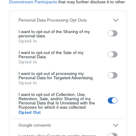
ΠΕΡΙΣΣΟΤΕΡΑ ΑΠΟ ΕΙΔΗΣΕΙΣ ΕΥΒΟΙΑ
Downstream Participants
that may further disclose it to other
third parties.
Ποιοι και γιατί θα πάρουν
Please note that this website/app uses one or more Google
Personal Data Processing Opt Outs
διπλάσια σύνταξη τον Αύγουστο
services and may gather and store information including but
07.08.2026 | 20:20
not limited to your visit or usage behaviour. You may click to
I want to opt-out of the Sharing of my
personal data.
grant or deny consent to Google and its third-party tags to
Opted In
use your data for below specified purposes in below Google
Δείτε τι έκανε Δήμος της Εύβοιας
consent section.
I want to opt-out of the Sale of my
για τις φωτιές
Personal Data.
Opted In
07.08.2026 | 20:00
Μεγάλο πανηγύρι στην
Εύβοια: Ηχηρό μήνυμα
Εύβοια: Πλημμύρισε με
πέντε χρόνια μετά τη
I want to opt-out of processing my
κόσμο η Φαράκλα
μεγάλη καταστροφή
Personal Data for Targeted Advertising.
(pics&vid)
του 2021
Μητέρα και γιος οι νεκροί από τη
Opted In
σύγκρουση αυτοκινήτου με
φορτηγό
I want to opt-out of Collection, Use,
Retention, Sale, and/or Sharing of my
07.08.2026 | 19:40
Personal Data that Is Unrelated with the
Purposes for which it was collected.
Opted Out
Ράγισαν καρδιές στην Εύβοια: Το
τελευταίο «αντίο» στον 36χρονο
επιχειρηματία
Google consents
07.08.2026 | 19:10
I want to allow Google to enable storage