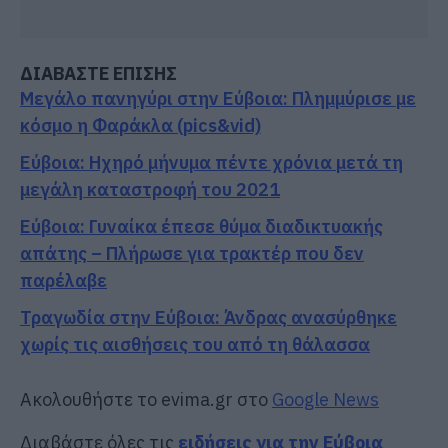
ΔΙΑΒΑΣΤΕ ΕΠΙΣΗΣ
Μεγάλο πανηγύρι στην Εύβοια: Πλημμύρισε με
κόσμο η Φαράκλα (pics&vid)
Εύβοια: Ηχηρό μήνυμα πέντε χρόνια μετά τη
μεγάλη καταστροφή του 2021
Εύβοια: Γυναίκα έπεσε θύμα διαδικτυακής
απάτης – Πλήρωσε για τρακτέρ που δεν
παρέλαβε
Τραγωδία στην Εύβοια: Άνδρας ανασύρθηκε
χωρίς τις αισθήσεις του από τη θάλασσα
Ακολουθήστε το evima.gr στο
Google News
Διαβάστε όλες τις
ειδήσεις για την Εύβοια