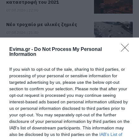
καταστροφή του 2021
07.08.2026 | 22:00
Νέο τροχαίο με υλικές ζημιές
07.08.2026 | 21:40
Evima.gr -
Do Not Process My Personal
Information
Εύβοια: Γυναίκα έπεσε θύμα
διαδικτυακής απάτης – Πλήρωσε
για τρακτέρ που δεν παρέλαβε
If you wish to opt-out of the sale, sharing to third parties, or
processing of your personal or sensitive information for
07.08.2026 | 21:20
targeted advertising by us, please use the below opt-out
section to confirm your selection. Please note that after your
Τραγωδία στην Εύβοια: Άνδρας
ανασύρθηκε χωρίς τις αισθήσεις
opt-out request is processed you may continue seeing
του από τη θάλασσα
interest-based ads based on personal information utilized by
us or personal information disclosed to third parties prior to
07.08.2026 | 20:57
Όλες οι τελευταίες ειδήσεις
your opt-out. You may separately opt-out of the further
disclosure of your personal information by third parties on the
Ανακοινώθηκαν νέες προσλήψεις
σε δήμο της Εύβοιας: Δείτε εδώ
IAB’s list of downstream participants. This information may
also be disclosed by us to third parties on the
IAB’s List of
07.08.2026 | 20:40