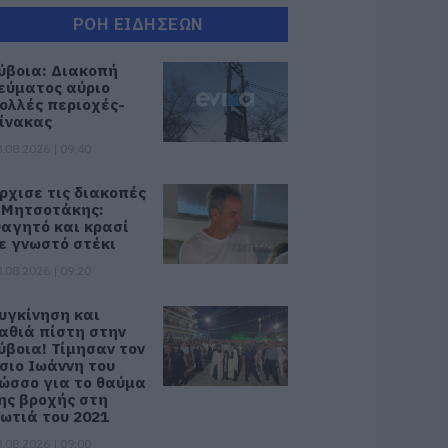
ΡΟΗ ΕΙΔΗΣΕΩΝ
ύβοια: Διακοπή
εύματος αύριο
ολλές περιοχές-
ίνακας
.08.2026 | 09:40
ρχισε τις διακοπές
 Μητσοτάκης:
αγητό και κρασί
ε γνωστό στέκι
.08.2026 | 09:20
υγκίνηση και
αθιά πίστη στην
ύβοια! Τίμησαν τον
σιο Ιωάννη του
ώσσο για το θαύμα
ης βροχής στη
ωτιά του 2021
.08.2026 | 09:00