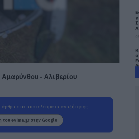
Ε
γ
Σ
Α
08
Κ
σ
Ε
θ
ο Αμαρύνθου - Αλιβερίου
08
Π
σ
Υ
π
 άρθρα στα αποτελέσματα αναζήτησης
α
τ
Π
 του evima.gr στην Google
08