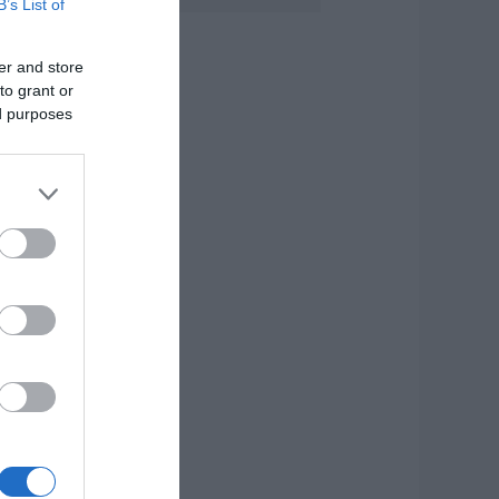
B’s List of
.08.2026 | 21:40
er and store
to grant or
ύβοια: Γυναίκα
πεσε θύμα
ed purposes
ιαδικτυακής
πάτης – Πλήρωσε
ια τρακτέρ που δεν
αρέλαβε
.08.2026 | 21:20
ραγωδία στην
ύβοια: Άνδρας
νασύρθηκε χωρίς
ις αισθήσεις του
πό τη θάλασσα
.08.2026 | 20:57
νακοινώθηκαν νέες
ροσλήψεις σε δήμο
ης Εύβοιας: Δείτε
δώ