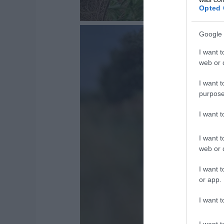
Opted 
Google 
I want t
web or d
I want t
purpose
I want 
I want t
web or d
I want t
or app.
I want t
I want t