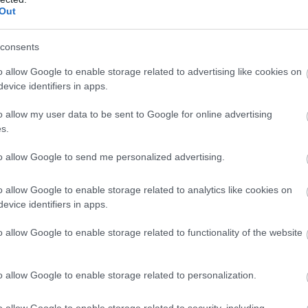
07
Out
Π
π
consents
σ
Α
o allow Google to enable storage related to advertising like cookies on
evice identifiers in apps.
07
o allow my user data to be sent to Google for online advertising
Δ
s.
Δ
γ
to allow Google to send me personalized advertising.
07
o allow Google to enable storage related to analytics like cookies on
evice identifiers in apps.
o allow Google to enable storage related to functionality of the website
o allow Google to enable storage related to personalization.
o allow Google to enable storage related to security, including