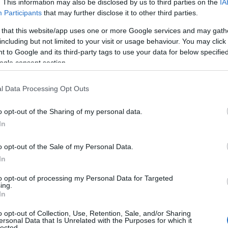
. This information may also be disclosed by us to third parties on the
IA
07
Participants
that may further disclose it to other third parties.
 that this website/app uses one or more Google services and may gath
including but not limited to your visit or usage behaviour. You may click 
Ε
έ
 to Google and its third-party tags to use your data for below specifi
δ
ogle consent section.
α
γ
π
l Data Processing Opt Outs
07
o opt-out of the Sharing of my personal data.
Τ
In
Ε
α
o opt-out of the Sale of my Personal Data.
τ
α
In
07
to opt-out of processing my Personal Data for Targeted
ing.
Α
In
π
τ
o opt-out of Collection, Use, Retention, Sale, and/or Sharing
ε
ersonal Data that Is Unrelated with the Purposes for which it
lected.