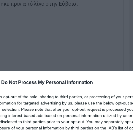
Μ
κε πριν από λίγο στην Εύβοια.
σ
Π
κ
(
08
Ο
π
4
θ
07
Ε
-
Do Not Process My Personal Information
μ
χ
μ
to opt-out of the sale, sharing to third parties, or processing of your per
κ
formation for targeted advertising by us, please use the below opt-out s
2
ορίες του evima αυτοκίνητο ξέφυγε από τον
r selection. Please note that after your opt-out request is processed y
07
ε κάτω υπό αδιευκρίνιστες συνθήκες.
eing interest-based ads based on personal information utilized by us or
disclosed to third parties prior to your opt-out. You may separately opt-
Ν
losure of your personal information by third parties on the IAB’s list of
νθου Αλιβερίου.
υ