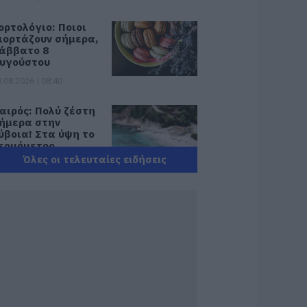
ορτολόγιο: Ποιοι
ιορτάζουν σήμερα,
άββατο 8
υγούστου
.08.2026 | 08:40
αιρός: Πολύ ζέστη
ήμερα στην
ύβοια! Στα ύψη το
ερμόμετρο
Όλες οι τελευταίες ειδήσεις
.08.2026 | 08:20
ροσοχή σήμερα
την Εύβοια:
ψηλός κίνδυνος
υρκαγιάς! Τι
παγορεύεται από
ην Πολιτική
ροστασία
.08.2026 | 08:00