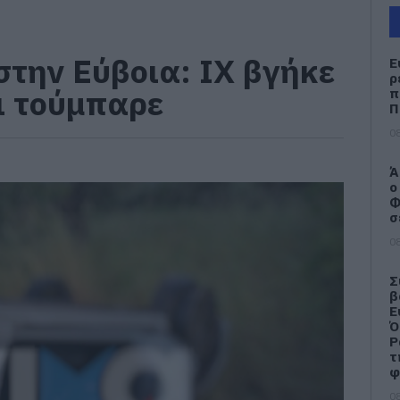
στην Εύβοια: ΙΧ βγήκε
Ε
ρ
ι τούμπαρε
π
Π
08
Ά
ο
Φ
σ
08
Σ
β
Ε
Ό
Ρ
τ
φ
08