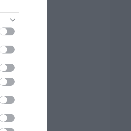
.08.2026 | 20:40
οιοι και γιατί θα
άρουν διπλάσια
ύνταξη τον
ύγουστο
.08.2026 | 20:20
είτε τι έκανε
ήμος της Εύβοιας
ια τις φωτιές
.08.2026 | 20:00