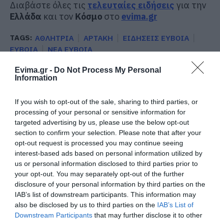
Διαβάστε όλες τις
τελευταίες ειδήσεις
για την
Ελλάδα
και τον
Κόσμο
στο
evima.gr
TAGS:
ΑΘΛΗΤΡΙΑ
ΑΡΤΑΚΗ
ΕΙΔΗΣΕΙΣ ΕΥΒΟΙΑ
ΕΥΒΟΙΑ
ΝΕΑ ΕΥΒΟΙΑ
ΡΟΗ ΕΙΔΗΣΕΩΝ
Evima.gr -
Do Not Process My Personal
Information
Αγροτικές ενισχύσεις: Ποιοι θα
λάβουν νωρίτερα τις
If you wish to opt-out of the sale, sharing to third parties, or
προκαταβολές
processing of your personal or sensitive information for
08.08.2026 | 18:00
targeted advertising by us, please use the below opt-out
section to confirm your selection. Please note that after your
Σε πελάγη ευτυχίας
opt-out request is processed you may continue seeing
αντιδήμαρχος στην Εύβοια! Έγινε
interest-based ads based on personal information utilized by
για τρίτη φορά παππούς!
us or personal information disclosed to third parties prior to
08.08.2026 | 17:40
your opt-out. You may separately opt-out of the further
disclosure of your personal information by third parties on the
Ευρυδίκη Βαλαβάνη: Οι
IAB’s list of downstream participants. This information may
οικογενειακές διακοπές στην
also be disclosed by us to third parties on the
IAB’s List of
Εύβοια! Δείτε σε ποια παραλία
Downstream Participants
that may further disclose it to other