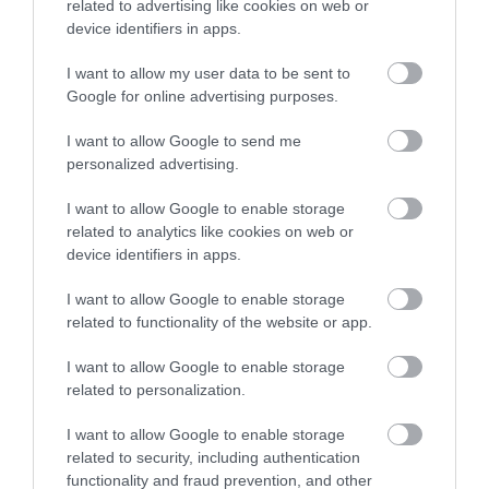
related to advertising like cookies on web or
Αρχίζουν τα έργα για το νέο
device identifiers in apps.
κλειστό γυμναστήριο στην Εύβοια
I want to allow my user data to be sent to
08.08.2026 | 15:40
Google for online advertising purposes.
I want to allow Google to send me
Φωτιά στη Βοιωτία: Έκτακτα
μέτρα στήριξης για την εστίαση
personalized advertising.
ζητά η ΠΣτΕ
Σε πελάγη ευτυχίας
Ευρυδίκη Βαλαβάνη: Οι
I want to allow Google to enable storage
08.08.2026 | 15:20
αντιδήμαρχος στην
οικογενειακές
related to analytics like cookies on web or
Εύβοια! Έγινε για τρίτη
διακοπές στην Εύβοια!
device identifiers in apps.
φορά παππούς!
Δείτε σε ποια παραλία
Μεγάλη προσοχή στην Εύβοια:
Σπείρα ανοίγει επιχειρήσεις
I want to allow Google to enable storage
08.08.2026 | 15:00
related to functionality of the website or app.
I want to allow Google to enable storage
Όμιλος ΔΕΗ: Νέα συμφωνία για
related to personalization.
χαρτοφυλάκιο έργων ΑΠΕ
08.08.2026 | 14:40
I want to allow Google to enable storage
related to security, including authentication
«Κόκκινος»
Θρήνος σε όλη την
functionality and fraud prevention, and other
συναγερμός στην
Εύβοια για τον