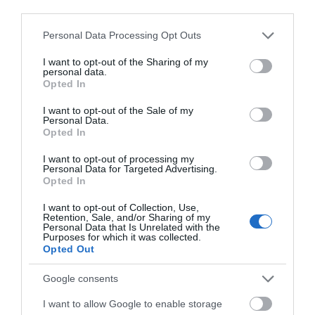
08.08.2026 | 17:20
third parties.
Please note that this website/app uses one or more Google
«Κόκκινος» συναγερμός στην
Personal Data Processing Opt Outs
Εύβοια: Red Code αύριο Κυριακή –
services and may gather and store information including but
Αυξημένη ετοιμότητα παντού
not limited to your visit or usage behaviour. You may click to
I want to opt-out of the Sharing of my
personal data.
grant or deny consent to Google and its third-party tags to
08.08.2026 | 17:00
Opted In
use your data for below specified purposes in below Google
consent section.
Ρόδος: Έγραψαν 80χρονη για
I want to opt-out of the Sale of my
Personal Data.
κράνος!
Opted In
08.08.2026 | 16:40
I want to opt-out of processing my
Personal Data for Targeted Advertising.
Opted In
Θρήνος σε όλη την Εύβοια για τον
επιχειρηματία που έφυγε απο
I want to opt-out of Collection, Use,
την ζωή
Retention, Sale, and/or Sharing of my
Personal Data that Is Unrelated with the
08.08.2026 | 16:20
Purposes for which it was collected.
Όλες οι τελευταίες ειδήσεις
Opted Out
Πάτρα: Θρήνος για μωράκι μόλις 8
ημερών – Νοσηλευόταν στη ΜΕΘ
Google consents
Νεογνών
ΠΕΡΙΣΣΟΤΕΡΑ ΑΠΟ ΕΙΔΗΣΕΙΣ ΕΥΒΟΙΑ
08.08.2026 | 16:00
I want to allow Google to enable storage