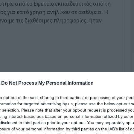
Έ
στηκε από το Εφετείο εκπαιδευτικός από τη
υ
χος για κατάχρηση ανηλίκου σε ασέλγεια. Η
α
σ
α με τις διαθέσιμες πληροφορίες, ήταν
Υ
σ
06
Π
4
φ
Κ
06
-
Do Not Process My Personal Information
Κ
π
δ
to opt-out of the sale, sharing to third parties, or processing of your per
Ε
formation for targeted advertising by us, please use the below opt-out s
π
r selection. Please note that after your opt-out request is processed y
06
eing interest-based ads based on personal information utilized by us or
disclosed to third parties prior to your opt-out. You may separately opt-
Έ
losure of your personal information by third parties on the IAB’s list of
κ
ος Κώστας Μακρής, που είχε συμβάλει στην