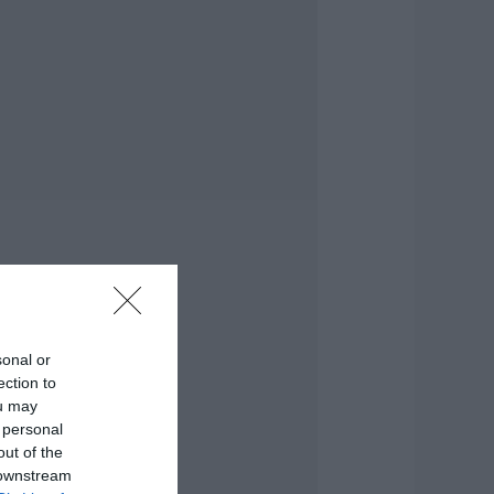
ρχεται το νέο
περσύγχρονο
θλητικό κέντρο
την Εύβοια –
πογράφτηκε η
ύμβαση
.08.2026 | 17:20
ροφυλακίστηκε ο
4χρονος για τη
ωτιά στη
εφαλονιά
.08.2026 | 17:00
αμία μόνιμη
ρόσληψη
ασκάλων στην
sonal or
ύβοια – Το θέμα
ection to
άει στην βουλή
ou may
.08.2026 | 16:45
 personal
out of the
ρχεται ισχυρό
 downstream
ύμα ζέστης: Πότε η