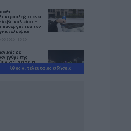
παθε
λεκτροπληξία ενώ
κλεβε καλώδια –
ι συνεργοί του τον
γκατέλειψαν
.08.2026 | 18:20
ανικός σε
ανηγύρι της
ύβοιας: Δείτε τι
γινε χθες το βράδυ
Όλες οι τελευταίες ειδήσεις
.08.2026 | 18:00
ωτιά στη Σκύρο:
ηγαίνουν
νισχύσεις στο Νησί
 Τώρα
υροσβεστικά στο
ιμάνι της Κύμης
.08.2026 | 17:40