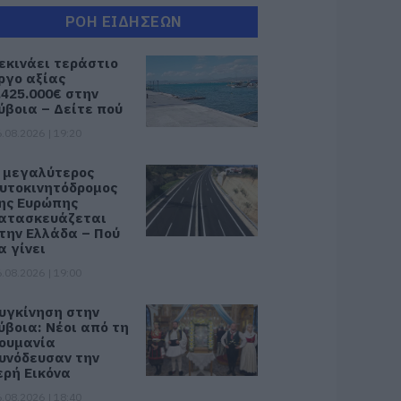
ΡΟΗ ΕΙΔΗΣΕΩΝ
εκινάει τεράστιο
ργο αξίας
.425.000€ στην
ύβοια – Δείτε πού
.08.2026 | 19:20
 μεγαλύτερος
υτοκινητόδρομος
ης Ευρώπης
ατασκευάζεται
την Ελλάδα – Πού
α γίνει
.08.2026 | 19:00
υγκίνηση στην
ύβοια: Νέοι από τη
ουμανία
υνόδευσαν την
ερή Εικόνα
.08.2026 | 18:40