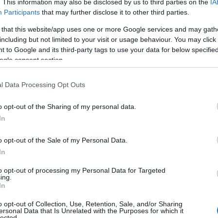
. This information may also be disclosed by us to third parties on the
IA
θ
παραπομπή της στη Δικαιοσύνη, έκανε λόγο
Participants
that may further disclose it to other third parties.
χ
ια συνεχούς προσπάθειας.
06
 that this website/app uses one or more Google services and may gath
including but not limited to your visit or usage behaviour. You may click 
 στη διάρκεια αυτών των ετών αντιμετώπισε
Ε
 to Google and its third-party tags to use your data for below specifi
π
ogle consent section.
πάλληλες αναβολές, τονίζοντας πως η τελική
χ
Έ
ματα όσο και όσους επέμειναν ώστε η υπόθεση
γ
l Data Processing Opt Outs
ικαστικής διαδικασίας.
ο
α
o opt-out of the Sharing of my personal data.
ι χαρακτηριστικά, εκφράζοντας την
06
In
η καταδικαστική απόφαση του Εφετείου.
Π
Α
o opt-out of the Sale of my Personal Data.
δ
In
Β
Σ
to opt-out of processing my Personal Data for Targeted
κ
ing.
σ
In
2
o opt-out of Collection, Use, Retention, Sale, and/or Sharing
06
ersonal Data that Is Unrelated with the Purposes for which it
lected.