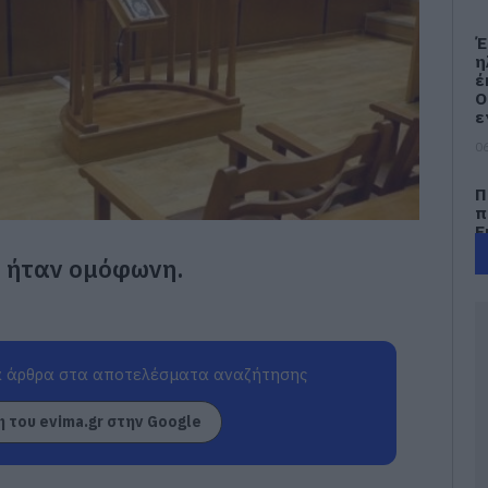
Έ
η
έ
Ο
ε
06
Π
π
Ε
έ
ο ήταν ομόφωνη.
06
Φ
Π
ε
 άρθρα στα αποτελέσματα αναζήτησης
–
π
λ
 του evima.gr στην Google
06