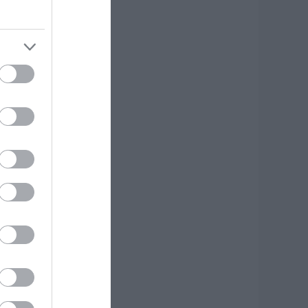
έα εποχή για την
ύβοια: Μονοπάτια
έσα σε μαγευτικό
άσος
.08.2026 | 15:45
 – ΕΦΚΑ και ΔΥΠΑ:
οιοι πληρώνονται
ως και αύριο
.08.2026 | 15:30
υναγερμός στη
αλκίδα: Γυναίκα
πεσε από την
ψηλή Γέφυρα
.08.2026 | 15:10