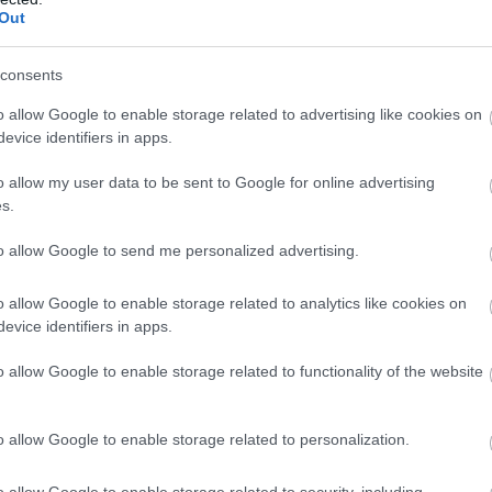
Ν
Out
Ε
μ
δ
consents
06
o allow Google to enable storage related to advertising like cookies on
evice identifiers in apps.
e
Π
o allow my user data to be sent to Google for online advertising
έ
gle News
s.
06
ην Εύβοια
to allow Google to send me personalized advertising.
Σ
Χ
δήσεις
για την
Ελλάδα
και τον
Κόσμο
στο
έ
o allow Google to enable storage related to analytics like cookies on
Υ
evice identifiers in apps.
06
o allow Google to enable storage related to functionality of the website
ΗΣΕΙΣ ΕΥΒΟΙΑ
ΕΚΠΑΙΔΕΥΤΙΚΟΣ
ΕΥΒΟΙΑ
o allow Google to enable storage related to personalization.
o allow Google to enable storage related to security, including