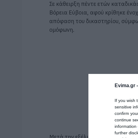
Σε κάθειρξη πέντε ετών καταδικά
Βόρεια Εύβοια, αφού κρίθηκε ένο
απόφαση του δικαστηρίου, σύμφων
ομόφωνη.
Evima.gr 
If you wish 
sensitive in
confirm you
continue se
information 
further disc
Μετά την εξέλιξη αυτή, ο δάσκαλ