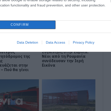
ΥΒΟΙΑ
cation functionality and fraud prevention, and other user protection.
CONFIRM
Data Deletion
Data Access
Privacy Policy
λύτερος
Συγκίνηση στην Εύβοια:
νητόδρομος της
Νέοι από τη Ρουμανία
ης
συνόδευσαν την Ιερή
ευάζεται στην
Εικόνα
– Πού θα γίνει