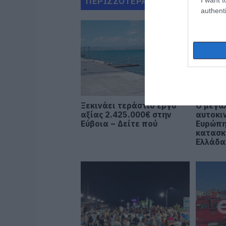
ΠΕΡΙΣΣΟΤΕΡΑ ΑΠΟ ΕΙΔΗΣΕΙΣ Ε
authenti
Ξεκινάει τεράστιο έργο
Ο μεγα
αξίας 2.425.000€ στην
αυτοκι
Εύβοια – Δείτε πού
Ευρώπ
κατασκ
Ελλάδα 