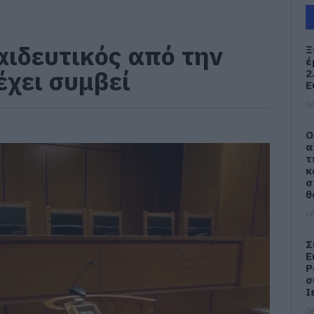
ιδευτικός από την
Ξ
έ
έχει συμβεί
2
Ε
06
Ο
α
τ
κ
σ
θ
06
Σ
Ε
Ρ
σ
Ι
06