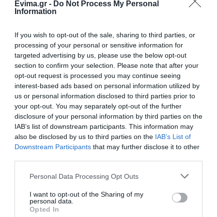
ΠΕΡΙΣΣΟΤΕΡΑ ΑΠΟ ΕΙΔΗΣΕΙΣ ΕΥΒΟΙΑ
Κωνσταντοπούλου από τη
Evima.gr -
Do Not Process My Personal
Βοιωτία: Αυτό που συμβαίνει δεν
Information
είναι ατύχημα, είναι έγκλημα
διαρκές και συνεχιζόμενο
If you wish to opt-out of the sale, sharing to third parties, or
07.08.2026 | 15:00
processing of your personal or sensitive information for
targeted advertising by us, please use the below opt-out
Μεγάλη προσοχή δρόμος έχει
section to confirm your selection. Please note that after your
γεμίσει με λάδια στην Εύβοια
opt-out request is processed you may continue seeing
07.08.2026 | 14:45
interest-based ads based on personal information utilized by
us or personal information disclosed to third parties prior to
Διακοπές στην
Εικόνες ντροπής από
your opt-out. You may separately opt-out of the further
Πότε θα πληρωθούν οι συντάξεις
Κάρυστο: Το Χωνί είναι
ασυνείδητους στην
disclosure of your personal information by third parties on the
Σεπτεμβρίου 2026
ο προορισμός για
Εύβοια: Πετούν ογκώδη
IAB’s list of downstream participants. This information may
αυθεντικές ελληνικές
αντικείμενα όπου
07.08.2026 | 14:30
γεύσεις
βρουν
also be disclosed by us to third parties on the
IAB’s List of
Downstream Participants
that may further disclose it to other
third parties.
Θλίψη στην Εύβοια: Γυναίκα
έχασε την ζωή της
Please note that this website/app uses one or more Google
Personal Data Processing Opt Outs
07.08.2026 | 14:15
services and may gather and store information including but
not limited to your visit or usage behaviour. You may click to
I want to opt-out of the Sharing of my
personal data.
grant or deny consent to Google and its third-party tags to
Opted In
Νεκρός ανασύρθηκε 69χρονος
use your data for below specified purposes in below Google