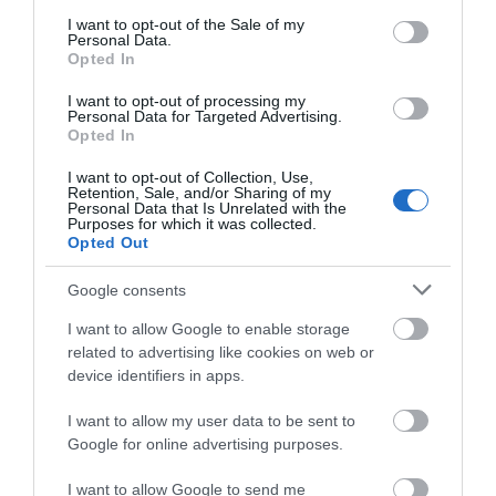
λουόμενος
consent section.
I want to opt-out of the Sale of my
Σκύρος: Επέστρεψαν
Νέα αποκάλυψη του
07.08.2026 | 14:00
Personal Data.
στην Εύβοια οι
evima: Αυτές οι
Opted In
πυροσβέστες που
εθελοντικές ομάδες
έδωσαν μάχη με τις
της Εύβοιας
I want to opt-out of processing my
Μεγάλο πανηγύρι απόψε με την
φλόγες – Έφτασαν
ενισχύονται με
Personal Data for Targeted Advertising.
Χαρά Βέρρα στην Εύβοια – Η
στην Κύμη
πυροσβεστικά
Opted In
περιοχή
οχήματα
07.08.2026 | 13:45
I want to opt-out of Collection, Use,
Retention, Sale, and/or Sharing of my
Personal Data that Is Unrelated with the
Νεκρός 75χρονος που είχε φύγει
Purposes for which it was collected.
για το χωράφι του
Opted Out
07.08.2026 | 13:30
Google consents
I want to allow Google to enable storage
Το evima.gr Αποκαλύπτει: Τρία
related to advertising like cookies on web or
πυροσβεστικά οχήματα έφτασαν
Μεγάλη προσοχή
Θλίψη στην Εύβοια:
device identifiers in apps.
στην Εύβοια! Που θα δοθούν
δρόμος έχει γεμίσει με
Γυναίκα έχασε την ζωή
λάδια στην Εύβοια
της
07.08.2026 | 13:05
I want to allow my user data to be sent to
Google for online advertising purposes.
Συντάξεις: Ποιοι θα πάρουν
αύξηση το 2027 – Τα ποσά
I want to allow Google to send me