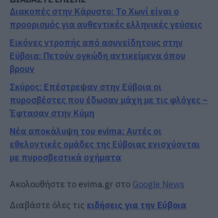
Διακοπές στην Κάρυστο: Το Χωνί είναι ο
προορισμός για αυθεντικές ελληνικές γεύσεις
Εικόνες ντροπής από ασυνείδητους στην
Εύβοια: Πετούν ογκώδη αντικείμενα όπου
βρουν
Σκύρος: Επέστρεψαν στην Εύβοια οι
πυροσβέστες που έδωσαν μάχη με τις φλόγες –
Έφτασαν στην Κύμη
Νέα αποκάλυψη του evima: Αυτές οι
εθελοντικές ομάδες της Εύβοιας ενισχύονται
με πυροσβεστικά οχήματα
Ακολουθήστε το evima.gr στο
Google News
Διαβάστε όλες τις
ειδήσεις για την Εύβοια