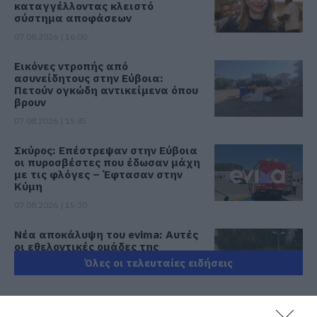
καταγγέλλοντας κλειστό
σύστημα αποφάσεων
07.08.2026 | 16:00
Εικόνες ντροπής από
ασυνείδητους στην Εύβοια:
Πετούν ογκώδη αντικείμενα όπου
βρουν
07.08.2026 | 15:45
Σκύρος: Επέστρεψαν στην Εύβοια
οι πυροσβέστες που έδωσαν μάχη
με τις φλόγες – Έφτασαν στην
Κύμη
07.08.2026 | 15:30
Νέα αποκάλυψη του evima: Αυτές
οι εθελοντικές ομάδες της
Εύβοιας ενισχύονται με
Όλες οι τελευταίες ειδήσεις
πυροσβεστικά οχήματα
07.08.2026 | 15:15