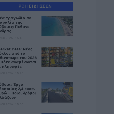
ΡΟΗ ΕΙΔΗΣΕΩΝ
έα τραγωδία σε
αραλία της
ύβοιας: Πέθανε
νδρας
.08.2026 | 15:40
arket Pass: Νέος
ύκλος από το
θινόπωρο του 2026
 Πότε αναμένονται
ι πληρωμές
.08.2026 | 15:20
ύβοια: Έργα
δοποιίας 2,4 εκατ.
υρώ – Ποιοι δρόμοι
λλάζουν
.08.2026 | 15:00