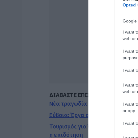
Opted 
Google 
I want t
web or d
I want t
purpose
I want 
I want t
web or d
ΔΙΑΒΑΣΤΕ ΕΠΙΣΗΣ
Νέα τραγωδία σε παραλία της Εύ
I want t
or app.
Εύβοια: Έργα οδοποιίας 2,4 εκατ
I want t
Τουρισμός για Όλους 2026-2027:
η επιδότηση
I want t