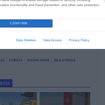
cation functionality and fraud prevention, and other user protection.
ς σήμερα στην Εύβοια – Μεγάλη προσοχή!
gle News
CONFIRM
ην Εύβοια
Data Deletion
Data Access
Privacy Policy
δήσεις
για την
Ελλάδα
και τον
Κόσμο
στο
ΟΙΑ
ΕΥΒΟΙΑ
ΛΟΥΝΑ ΠΑΡΚ
ΝΕΑ ΕΥΒΟΙΑ
ΥΒΟΙΑ