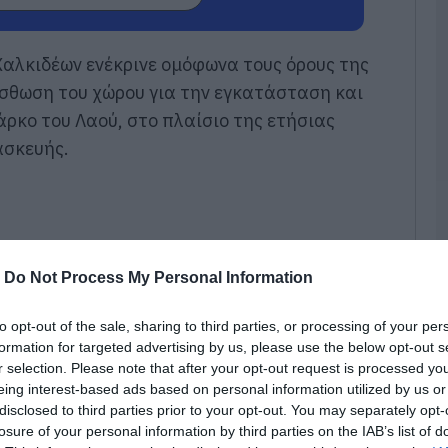
κ
α
09
αλκιδέων ενέκρινε ομόφωνα τους όρους της
ίσθωση του χώρου για την εγκατάσταση και
Σ
Δ
άρκο του Λαού, στο πλαίσιο της ετήσιας
χ
ασκευής.
χ
χ
09
Π
τ
3
-
Do Not Process My Personal Information
09
to opt-out of the sale, sharing to third parties, or processing of your per
Π
formation for targeted advertising by us, please use the below opt-out s
Α
r selection. Please note that after your opt-out request is processed y
μ
eing interest-based ads based on personal information utilized by us or
τ
φ
disclosed to third parties prior to your opt-out. You may separately opt-
ο
losure of your personal information by third parties on the IAB’s list of