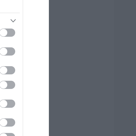
 Λευτέρης
τεργίου
πιστρέφει στην
στιαία!
.08.2026 | 11:20
υγκινεί Ενορία
την Εύβοια!
υγκεντρώνει
ρόφιμα για άπορες
ικογένειες για τον
εκαπενταύγουστο!
.08.2026 | 11:00