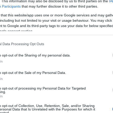
. This information may also be disclosed by us to third parties on the
IA
09
Participants
that may further disclose it to other third parties.
 θα διεξαχθεί με τιμή εκκίνησης τις 13.000
Ε
 that this website/app uses one or more Google services and may gath
π
 μίσθωσης καθορίζεται από τις 15 Ιουλίου έως
including but not limited to your visit or usage behaviour. You may click 
κ
Σ
 to Google and its third-party tags to use your data for below specifi
τ
ogle consent section.
09
ν ότι ο ανάδοχος οφείλει να λάβει όλα τα
l Data Processing Opt Outs
 προβλέπει η νομοθεσία για την
Π
π
ου Λούνα Παρκ. Παράλληλα, θα έχει την
o opt-out of the Sharing of my personal data.
ε
ποτε ατύχημα ή περιστατικό ενδέχεται να
σ
In
θωσης.
09
o opt-out of the Sale of my Personal Data.
Σ
είται η διαδικασία επιλογής του μισθωτή,
In
Β
ει και φέτος στο πλαίσιο της
Α
to opt-out of processing my Personal Data for Targeted
π
ing.
σκευής, η οποία προσελκύει κάθε χρόνο
δ
In
αλκίδα.
ι
ο
o opt-out of Collection, Use, Retention, Sale, and/or Sharing
ersonal Data that Is Unrelated with the Purposes for which it
09
lected.