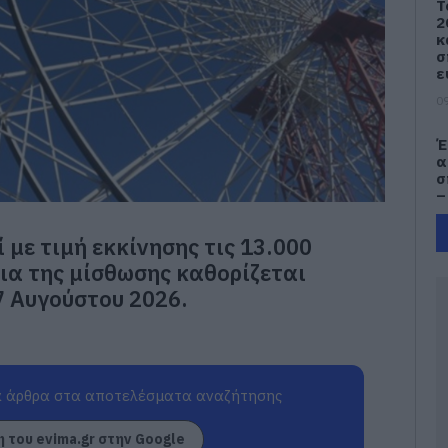
Τ
2
κ
σ
ε
09
Έ
α
σ
–
09
 με τιμή εκκίνησης τις 13.000
e
εια της μίσθωσης καθορίζεται
Π
 7 Αυγούστου 2026.
π
τ
09
Κ
 άρθρα στα αποτελέσματα αναζήτησης
Ε
τ
Λ
 του evima.gr στην Google