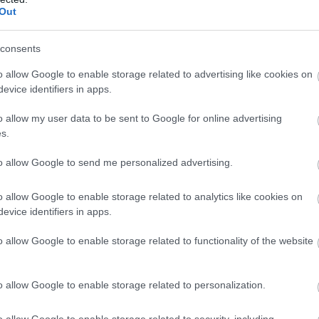
Out
Ο
Σ
ε
consents
Ι
o allow Google to enable storage related to advertising like cookies on
09
evice identifiers in apps.
Σ
o allow my user data to be sent to Google for online advertising
σ
s.
Σ
τ
ο
to allow Google to send me personalized advertising.
Δ
09
o allow Google to enable storage related to analytics like cookies on
evice identifiers in apps.
βοιας: Πέθανε άνδρας
o allow Google to enable storage related to functionality of the website
. ευρώ – Ποιοι δρόμοι αλλάζουν
o allow Google to enable storage related to personalization.
 Ποιοι κάνουν αίτηση σήμερα – Έως 600 ευρώ
o allow Google to enable storage related to security, including