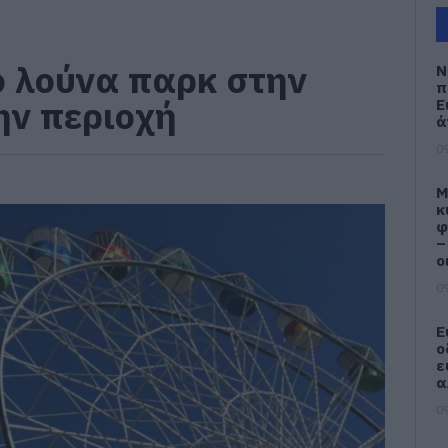
ο λούνα παρκ στην
Ν
π
ην περιοχή
Ε
ά
09
M
κ
φ
–
ο
09
Ε
ο
ε
α
09