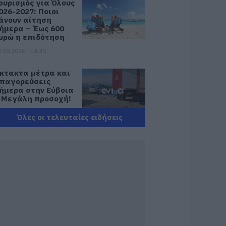
ουρισμός για Όλους
026-2027: Ποιοι
άνουν αίτηση
ήμερα – Έως 600
υρώ η επιδότηση
.08.2026 | 14:40
κτακτα μέτρα και
παγορεύσεις
ήμερα στην Εύβοια
 Μεγάλη προσοχή!
.08.2026 | 14:20
Όλες οι τελευταίες ειδήσεις
-ΕΦΚΑ και ΔΥΠΑ:
οιοι δικαιούχοι
ληρώνονται έως
ις 14 Αυγούστου
.08.2026 | 14:00
ατάνυξη στην
ύβοια: Παράκληση
ης Παναγίας στη
ούτσα με