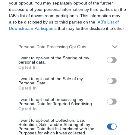
Σκύλος ή γάτα; Δείτε πόσα
your opt-out. You may separately opt-out of the further
χρήματα θα χρειαστείτε κάθε
disclosure of your personal information by third parties on the
χρόνο
ΠΕΡΙΣΣΟΤΕΡΑ ΑΠΟ ΕΙΔΗΣΕΙΣ ΕΥΒΟΙΑ
IAB’s list of downstream participants. This information may
09.08.2026 | 13:20
also be disclosed by us to third parties on the
IAB’s List of
Downstream Participants
that may further disclose it to other
Πανικός σε λιμάνι της Εύβοιας με
third parties.
37χρονο άνδρα
Please note that this website/app uses one or more Google
Personal Data Processing Opt Outs
09.08.2026 | 13:00
services and may gather and store information including but
not limited to your visit or usage behaviour. You may click to
I want to opt-out of the Sharing of my
personal data.
grant or deny consent to Google and its third-party tags to
Πανσέληνος Αυγούστου 2026: Η
Opted In
use your data for below specified purposes in below Google
μερική έκλειψη και τα
εντυπωσιακά φαινόμενα στον
Εύβοια: Έργα
Έκτακτα μέτρα και
consent section.
I want to opt-out of the Sale of my
ουρανό
οδοποιίας 2,4 εκατ.
απαγορεύσεις σήμερα
Personal Data.
ευρώ – Ποιοι δρόμοι
στην Εύβοια – Μεγάλη
Opted In
09.08.2026 | 12:40
αλλάζουν
προσοχή!
I want to opt-out of processing my
Εύβοια: Νέες πινακίδες για τον
Personal Data for Targeted Advertising.
κίνδυνο πυρκαγιάς – Σε ποια
Opted In
σημεία τοποθετήθηκαν
I want to opt-out of Collection, Use,
09.08.2026 | 12:20
Retention, Sale, and/or Sharing of my
Personal Data that Is Unrelated with the
Purposes for which it was collected.
Ποιοι φοιτητές θα πάρουν έως