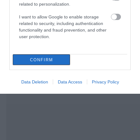
ενδεχόμενο πυρκαγιάς σήμερα ο
related to personalization.
Δήμος Χαλκιδέων- Χρήσιμα
τηλέφωνα
I want to allow Google to enable storage
09.08.2026 | 10:40
related to security, including authentication
functionality and fraud prevention, and other
user protection.
CONFIRM
Data Deletion
Data Access
Privacy Policy