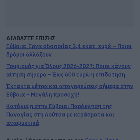
ΔΙΑΒΑΣΤΕ ΕΠΙΣΗΣ
Εύβοια: Έργα οδοποιίας 2,4 εκατ. ευρώ – Ποιοι
δρόμοι αλλάζουν
Τουρισμός για Όλους 2026-2027: Ποιοι κάνουν
αίτηση σήμερα – Έως 600 ευρώ η επιδότηση
Έκτακτα μέτρα και απαγορεύσεις σήμερα στην
Εύβοια – Μεγάλη προσοχή!
Κατάνυξη στην Εύβοια: Παράκληση της
Παναγίας στη Λούτσα με κεράσματα και
αναψυκτικά