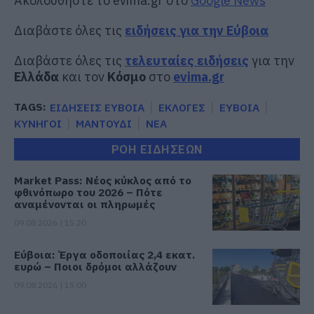
Ακολουθήστε το evima.gr στο
Google News
Διαβάστε όλες τις
ειδήσεις για την Εύβοια
Διαβάστε όλες τις
τελευταίες ειδήσεις
για την
Ελλάδα
και τον
Κόσμο
στο
evima.gr
TAGS:
ΕΙΔΗΣΕΙΣ ΕΥΒΟΙΑ
ΕΚΛΟΓΕΣ
ΕΥΒΟΙΑ
ΚΥΝΗΓΟΙ
ΜΑΝΤΟΥΔΙ
ΝΕΑ
ΡΟΗ ΕΙΔΗΣΕΩΝ
Market Pass: Νέος κύκλος από το
φθινόπωρο του 2026 – Πότε
αναμένονται οι πληρωμές
09.08.2026 | 15:20
Εύβοια: Έργα οδοποιίας 2,4 εκατ.
ευρώ – Ποιοι δρόμοι αλλάζουν
09.08.2026 | 15:00