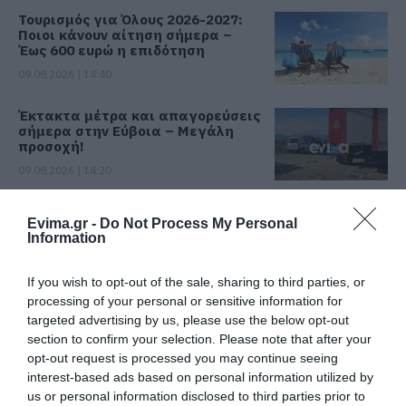
Τουρισμός για Όλους 2026-2027:
Ποιοι κάνουν αίτηση σήμερα –
Έως 600 ευρώ η επιδότηση
09.08.2026 | 14:40
Έκτακτα μέτρα και απαγορεύσεις
σήμερα στην Εύβοια – Μεγάλη
προσοχή!
09.08.2026 | 14:20
e-ΕΦΚΑ και ΔΥΠΑ: Ποιοι
Evima.gr -
Do Not Process My Personal
δικαιούχοι πληρώνονται έως τις
Information
14 Αυγούστου
09.08.2026 | 14:00
If you wish to opt-out of the sale, sharing to third parties, or
processing of your personal or sensitive information for
Κατάνυξη στην Εύβοια:
targeted advertising by us, please use the below opt-out
Παράκληση της Παναγίας στη
Λούτσα με κεράσματα και
section to confirm your selection. Please note that after your
αναψυκτικά
opt-out request is processed you may continue seeing
interest-based ads based on personal information utilized by
09.08.2026 | 13:40
Όλες οι τελευταίες ειδήσεις
us or personal information disclosed to third parties prior to