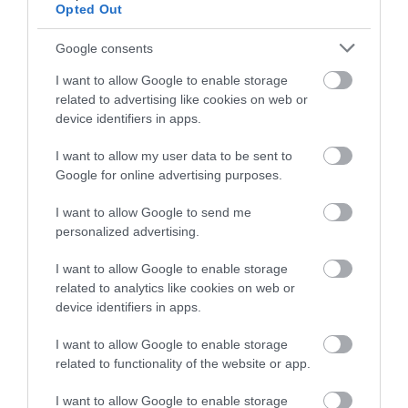
Opted Out
2.500 ευρώ για τη στέγαση
09.08.2026 | 12:00
Google consents
Κατάνυξη στην Εύβοια:
Πανικός σε λιμάνι της
Παράκληση της
Εύβοιας με 37χρονο
I want to allow Google to enable storage
Παναγίας στη Λούτσα
άνδρα
Συναγερμός στη Βόρεια Εύβοια:
με κεράσματα και
related to advertising like cookies on web or
Αγελάδες πετάγονται στο δρόμο-
αναψυκτικά
device identifiers in apps.
Η έκκληση ιερέα στους οδηγούς
09.08.2026 | 11:40
I want to allow my user data to be sent to
Google for online advertising purposes.
Ο Λευτέρης Στεργίου επιστρέφει
στην Ιστιαία!
I want to allow Google to send me
personalized advertising.
09.08.2026 | 11:20
I want to allow Google to enable storage
Συγκινεί Ενορία στην Εύβοια!
related to analytics like cookies on web or
Εύβοια: Νέες πινακίδες
Συναγερμός στη
Συγκεντρώνει τρόφιμα για
για τον κίνδυνο
Βόρεια Εύβοια:
device identifiers in apps.
άπορες οικογένειες για τον
πυρκαγιάς – Σε ποια
Αγελάδες πετάγονται
Δεκαπενταύγουστο!
σημεία τοποθετήθηκαν
στο δρόμο- Η έκκληση
I want to allow Google to enable storage
ιερέα στους οδηγούς
09.08.2026 | 11:00
related to functionality of the website or app.
Σε πλήρη ετοιμότητα για
I want to allow Google to enable storage