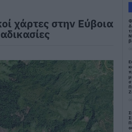
κοί χάρτες στην Εύβοια
Φ
Δ
ιαδικασίες
τ
Ν
β
06
Ε
κ
π
μ
σ
Π
Ζ
06
Σ
Σ
Π
ο