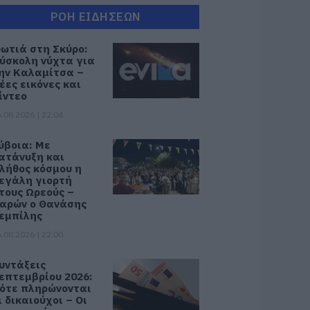
ΡΟΗ ΕΙΔΗΣΕΩΝ
ωτιά στη Σκύρο:
ύσκολη νύχτα για
ην Καλαμίτσα –
έες εικόνες και
ίντεο
.08.2026 | 22:04
ύβοια: Με
ατάνυξη και
λήθος κόσμου η
εγάλη γιορτή
τους Ωρεούς –
αρών ο Θανάσης
εμπίλης
.08.2026 | 22:00
υντάξεις
επτεμβρίου 2026:
ότε πληρώνονται
ι δικαιούχοι – Οι