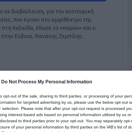
ε
06
 σε διαβούλευση, για την αντιπυρική
κασίες, που έγιναν στο αμφιθέατρο της
«
στη Χαλκίδα, έδωσε το «παρών» και ο
α
Ε
 στην Εύβοια, Θανάσης Ζεμπίλης.
Ο
μ
06
Ο
τ
τ
θ
-
Do Not Process My Personal Information
μ
06
to opt-out of the sale, sharing to third parties, or processing of your per
formation for targeted advertising by us, please use the below opt-out s
Θ
r selection. Please note that after your opt-out request is processed y
Έ
3
eing interest-based ads based on personal information utilized by us or
τ
disclosed to third parties prior to your opt-out. You may separately opt-
α
losure of your personal information by third parties on the IAB’s list of