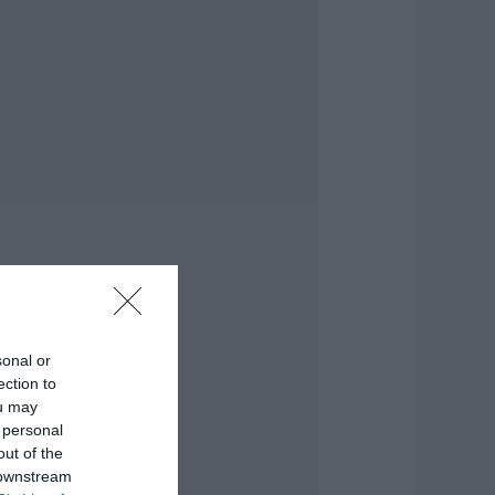
ντέρου
.08.2026 | 21:00
Ανάσα» για τους
γρότες στην
ύβοια:
λοκληρώθηκε
εγάλο έργο
.08.2026 | 20:40
 λόγος που
ηγανίζουμε ψάρια
ου Σωτήρος – Πως
α κάνετε το τέλειο
αγείρεμα
.08.2026 | 20:20
sonal or
ection to
ρήνος στην Εύβοια:
ou may
φυγε από τη ζωή ο
7χρονος που είχε
 personal
ροχαίο με
out of the
γριογούρουνο
 downstream