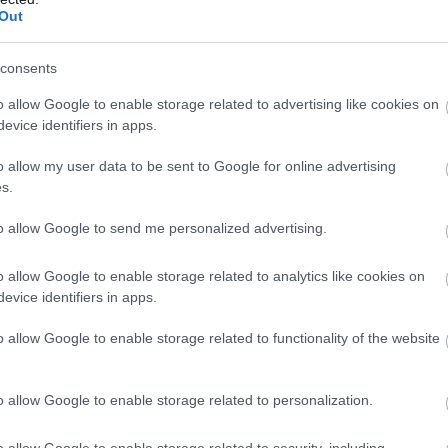
έ
Out
2
Ε
consents
06
o allow Google to enable storage related to advertising like cookies on
Ο
evice identifiers in apps.
α
τ
o allow my user data to be sent to Google for online advertising
κ
σ
s.
θ
to allow Google to send me personalized advertising.
06
μο χαιρετισμό του, επικεντρώθηκε στην
τιπυρικό σχεδιασμό και την συνεργασία στο
Σ
o allow Google to enable storage related to analytics like cookies on
Ε
evice identifiers in apps.
Ρ
σ
o allow Google to enable storage related to functionality of the website
ναι μια εμβληματική μεταρρύθμιση και
Ι
ν δασικών χαρτών. Σήμερα βρισκόμαστε στο
06
7 αναμένεται να φτάσουμε στο 100%, ως προς
o allow Google to enable storage related to personalization.
στην Εύβοια. Αυτό αποτελούσε συνταγματική
o allow Google to enable storage related to security, including