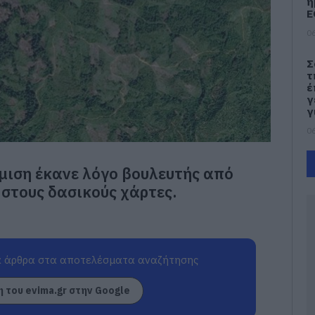
η
Ε
06
Σ
τ
έ
γ
γ
06
Ν
μιση έκανε λόγο βουλευτής από
Φ
Κ
στους δασικούς χάρτες.
κ
μ
06
Κ
 άρθρα στα αποτελέσματα αναζήτησης
τ
κ
 του evima.gr στην Google
σ
σ