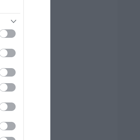
ργο αξίας
.425.000€ στην
ύβοια – Δείτε πού
.08.2026 | 19:20
 μεγαλύτερος
υτοκινητόδρομος
ης Ευρώπης
ατασκευάζεται
την Ελλάδα – Πού
α γίνει
.08.2026 | 19:00
υγκίνηση στην
ύβοια: Νέοι από τη
ουμανία
υνόδευσαν την
ερή Εικόνα
.08.2026 | 18:40