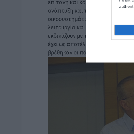
επιταγή και κοινωνική απαίτηση,
authenti
ανάπτυξη και την αειφορική διαχ
οικοσυστημάτων. Και είναι πολύ 
λειτουργία και οι 4 επιτροπές των
εκδικάζουν με ταχύτατους ρυθμούς
έχει ως αποτέλεσμα να αρθεί το ι
βρέθηκαν οι πολίτες”.