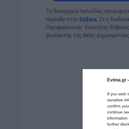
Το δασαρχείο Χαλκίδας προχώρησε
περίοδο στην
Εύβοια
. Στις διαδι
Περιφερειακής Ενότητας Εύβοιας 
βουλευτής της Νέας Δημοκρατίας
Evima.gr 
If you wish 
sensitive in
confirm you
continue se
information 
further disc