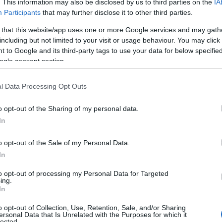
06
. This information may also be disclosed by us to third parties on the
IA
αρτών αναφέροντας πως μπαίνει τέλος στην
Participants
that may further disclose it to other third parties.
Ν
χύτατους ρυθμούς εκδικάζονται αντιρρήσεις
 that this website/app uses one or more Google services and may gath
σ
ντας λόγο για μια εμβληματική
Τ
including but not limited to your visit or usage behaviour. You may click 
α
 to Google and its third-party tags to use your data for below specifi
τηση, μιλώντας για τους δασικούς χάρτες.
ogle consent section.
06
Έ
l Data Processing Opt Outs
κ
–
Σ
o opt-out of the Sharing of my personal data.
In
06
Φ
o opt-out of the Sale of my Personal Data.
Σ
In
σ
σ
to opt-out of processing my Personal Data for Targeted
μ
ing.
ε
In
06
o opt-out of Collection, Use, Retention, Sale, and/or Sharing
ersonal Data that Is Unrelated with the Purposes for which it
Ξ
lected.