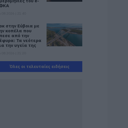
μερομηνίες του e-
ΦΚΑ
.08.2026 | 21:40
οκ στην Εύβοια με
ην κοπέλα που
πεσε από την
έφυρα: Τα νεότερα
ια την υγεία της
.08.2026 | 21:20
εότερα για τη
Όλες οι τελευταίες ειδήσεις
ωτιά στη Σκύρο:
ινδύνευσε
τηνοτροφική
ονάδα – Νέο βίντεο
.08.2026 | 21:00
αφές: Τα οφέλη
ης μέτριας
ατανάλωσης
ύμφωνα με ειδικό
το μικροβίωμα του