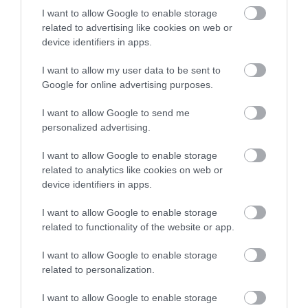
I want to allow Google to enable storage
09.08.2026 | 14:20
related to advertising like cookies on web or
device identifiers in apps.
e-ΕΦΚΑ και ΔΥΠΑ: Ποιοι
δικαιούχοι πληρώνονται έως τις
14 Αυγούστου
I want to allow my user data to be sent to
Google for online advertising purposes.
09.08.2026 | 14:00
I want to allow Google to send me
Κατάνυξη στην Εύβοια:
Εύβοια: Έργα
Έκτακτα μέτρα και
personalized advertising.
Παράκληση της Παναγίας στη
οδοποιίας 2,4 εκατ.
απαγορεύσεις σήμερα
Λούτσα με κεράσματα και
ευρώ – Ποιοι δρόμοι
στην Εύβοια – Μεγάλη
αναψυκτικά
I want to allow Google to enable storage
αλλάζουν
προσοχή!
related to analytics like cookies on web or
09.08.2026 | 13:40
device identifiers in apps.
Σκύλος ή γάτα; Δείτε πόσα
χρήματα θα χρειαστείτε κάθε
I want to allow Google to enable storage
χρόνο
related to functionality of the website or app.
09.08.2026 | 13:20
I want to allow Google to enable storage
related to personalization.
I want to allow Google to enable storage