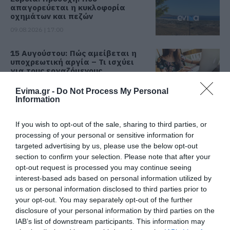
απαγορεύεται η κυκλοφορία
οχημάτων και πεζών
09.08.2026 | 17:00
15 Αυγούστου: Πώς αμείβεται η
υποχρεωτική αργία – Τι ισχύει
για τους εργαζόμενους
09.08.2026 | 16:40
Evima.gr -
Do Not Process My Personal
Information
Χάος στην Εύβοια: Ουρά
χιλιομέτρων μέσα στον Αύγουστο
– «Κινδυνεύουμε να χάσουμε το
If you wish to opt-out of the sale, sharing to third parties, or
πλοίο!»
processing of your personal or sensitive information for
Όλες οι τελευταίες ειδήσεις
targeted advertising by us, please use the below opt-out
09.08.2026 | 16:20
section to confirm your selection. Please note that after your
opt-out request is processed you may continue seeing
Παραλία «διαμάντι»: Θυμίζει
Κουφονήσια και απέχει μόλις 1,5
interest-based ads based on personal information utilized by
ΠΕΡΙΣΣΟΤΕΡΑ ΑΠΟ ΕΙΔΗΣΕΙΣ ΕΥΒΟΙΑ
ώρα από την Αθήνα
us or personal information disclosed to third parties prior to
your opt-out. You may separately opt-out of the further
09.08.2026 | 16:00
disclosure of your personal information by third parties on the
IAB’s list of downstream participants. This information may
Νέα τραγωδία σε παραλία της