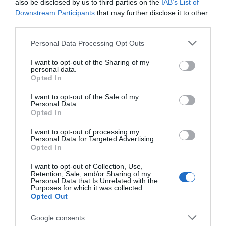
Εύβοιας: Πέθανε άνδρας
also be disclosed by us to third parties on the
IAB’s List of
Downstream Participants
that may further disclose it to other
09.08.2026 | 15:40
third parties.
Please note that this website/app uses one or more Google
Personal Data Processing Opt Outs
Market Pass: Νέος κύκλος από το
services and may gather and store information including but
φθινόπωρο του 2026 – Πότε
Χαμός με πασίγνωστο
Εύβοια: Προσοχή! Που
not limited to your visit or usage behaviour. You may click to
I want to opt-out of the Sharing of my
αναμένονται οι πληρωμές
τραγουδιστή στην
απαγορεύεται η
personal data.
grant or deny consent to Google and its third-party tags to
Εύβοια – Δείτε τι έγινε
κυκλοφορία οχημάτων
09.08.2026 | 15:20
Opted In
use your data for below specified purposes in below Google
και πεζών
consent section.
I want to opt-out of the Sale of my
Εύβοια: Έργα οδοποιίας 2,4 εκατ.
Personal Data.
ευρώ – Ποιοι δρόμοι αλλάζουν
Opted In
09.08.2026 | 15:00
I want to opt-out of processing my
Personal Data for Targeted Advertising.
Opted In
Τουρισμός για Όλους 2026-2027:
Ποιοι κάνουν αίτηση σήμερα –
I want to opt-out of Collection, Use,
Έως 600 ευρώ η επιδότηση
Retention, Sale, and/or Sharing of my
Personal Data that Is Unrelated with the
Χάος στην Εύβοια:
Νέα τραγωδία σε
09.08.2026 | 14:40
Purposes for which it was collected.
Ουρά χιλιομέτρων
παραλία της Εύβοιας:
Opted Out
μέσα στον Αύγουστο –
Πέθανε άνδρας
Έκτακτα μέτρα και απαγορεύσεις
«Κινδυνεύουμε να
σήμερα στην Εύβοια – Μεγάλη
χάσουμε το πλοίο!»
Google consents
προσοχή!