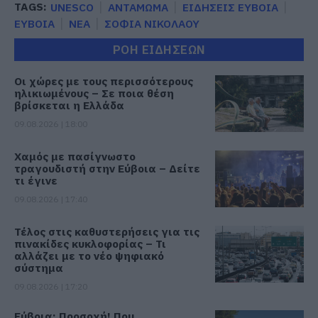
TAGS:
UNESCO
ΑΝΤΑΜΩΜΑ
ΕΙΔΗΣΕΙΣ ΕΥΒΟΙΑ
ΕΥΒΟΙΑ
ΝΕΑ
ΣΟΦΙΑ ΝΙΚΟΛΑΟΥ
ΡΟΗ ΕΙΔΗΣΕΩΝ
Οι χώρες με τους περισσότερους
ηλικιωμένους – Σε ποια θέση
βρίσκεται η Ελλάδα
09.08.2026 | 18:00
Χαμός με πασίγνωστο
τραγουδιστή στην Εύβοια – Δείτε
τι έγινε
09.08.2026 | 17:40
Τέλος στις καθυστερήσεις για τις
πινακίδες κυκλοφορίας – Τι
αλλάζει με το νέο ψηφιακό
σύστημα
09.08.2026 | 17:20
Εύβοια: Προσοχή! Που