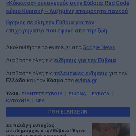
«Κόκκινος» συναγερμός στην Εύβοια: Red Code
αύριο Κυριακή – Αυξημένη ετοιμότητα παντού
Θρήνος σε όλη την Εύβοια για τον
επιχειρηματία που έφυγε απο την ζωή
Ακολουθήστε το evima.gr στο
Google News
Διαβάστε όλες τις
ειδήσεις για την Εύβοια
Διαβάστε όλες τις
τελευταίες ειδήσεις
για την
Ελλάδα
και τον
Κόσμο
στο
evima.gr
TAGS:
ΕΙΔΗΣΕΙΣ ΕΥΒΟΙΑ
ΕΙΚΟΝΑ
ΕΥΒΟΙΑ
ΚΑΤΟΥΝΙΑ
ΝΕΑ
ΡΟΗ ΕΙΔΗΣΕΩΝ
Σε πελάγη ευτυχίας
αντιδήμαρχος στην Εύβοια! Έγινε
για τρίτη φορά παππούς!