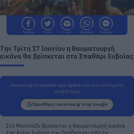
Facebook
Twitter
E-mail
WhatsApp
Messenger
Την Τρίτη 17 Ιουνίου η θαυματουργή
εικόνα θα βρίσκεται στο Σπαθάρι Ευβοίας
Ανακαλύψτε περισσότερα άρθρα στα αποτελέσματα
αναζήτησης
Προσθήκη του evima.gr στην Google
Στο Μαντούδι βρίσκεται η θαυματουργή εικόνα
του Αγίου Ιωάννη του Προδρόμου από τα