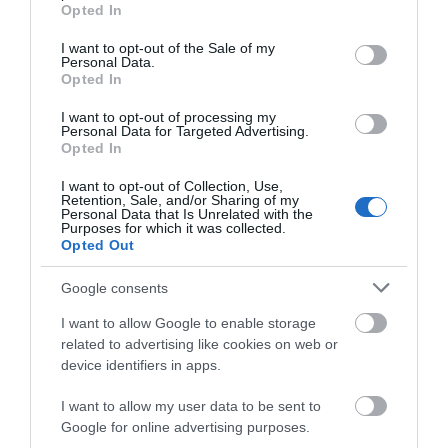
grant or deny consent to Google and its third-party tags to
Opted In
φορά παππούς!
Δείτε σε ποια παραλία
Όμιλος ΔΕΗ: Νέα συμφωνία για
use your data for below specified purposes in below Google
χαρτοφυλάκιο έργων ΑΠΕ
consent section.
I want to opt-out of the Sale of my
Personal Data.
08.08.2026 | 14:40
Opted In
I want to opt-out of processing my
Σήμερα το μεγαλύτερο πανηγύρι
Personal Data for Targeted Advertising.
του καλοκαιριού στην Εύβοια
Opted In
08.08.2026 | 14:20
I want to opt-out of Collection, Use,
Retention, Sale, and/or Sharing of my
«Κόκκινος»
Θρήνος σε όλη την
Personal Data that Is Unrelated with the
συναγερμός στην
Εύβοια για τον
Purposes for which it was collected.
Συρροή πιστών σε αυτό το
Εύβοια: Red Code αύριο
επιχειρηματία που
Opted Out
Μοναστήρι της Εύβοιας!
Κυριακή – Αυξημένη
έφυγε απο την ζωή
08.08.2026 | 14:00
ετοιμότητα παντού
Google consents
I want to allow Google to enable storage
Έξοδος Αυγούστου: Οι Αθηναίοι
related to advertising like cookies on web or
«ψηφίζουν» Εύβοια για τις
device identifiers in apps.
διακοπές τους!
08.08.2026 | 13:40
I want to allow my user data to be sent to
Google for online advertising purposes.
Μεταφορές χρημάτων: Σε ποιες