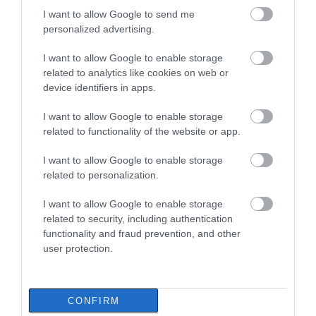
περιπτώσεις η ΑΑΔΕ επιβάλλει
I want to allow Google to send me
Αρχίζουν τα έργα για
Μεγάλη προσοχή στην
φόρο από 10% έως 40%
personalized advertising.
το νέο κλειστό
Εύβοια: Σπείρα ανοίγει
08.08.2026 | 13:20
γυμναστήριο στην
επιχειρήσεις
Εύβοια
I want to allow Google to enable storage
Εικόνες σοκ σε κοιμητήριο της
related to analytics like cookies on web or
Εύβοιας: Δείτε τι έκαναν
device identifiers in apps.
08.08.2026 | 13:00
I want to allow Google to enable storage
related to functionality of the website or app.
I want to allow Google to enable storage
related to personalization.
I want to allow Google to enable storage
related to security, including authentication
functionality and fraud prevention, and other
user protection.
CONFIRM