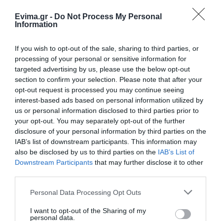
08.08.2026 | 16:20
Evima.gr -
Do Not Process My Personal
Πάτρα: Θρήνος για μωράκι μόλις 8
Information
ημερών – Νοσηλευόταν στη ΜΕΘ
Νεογνών
If you wish to opt-out of the sale, sharing to third parties, or
08.08.2026 | 16:00
processing of your personal or sensitive information for
Όλες οι τελευταίες ειδήσεις
targeted advertising by us, please use the below opt-out
Αρχίζουν τα έργα για το νέο
section to confirm your selection. Please note that after your
κλειστό γυμναστήριο στην Εύβοια
opt-out request is processed you may continue seeing
08.08.2026 | 15:40
ΠΕΡΙΣΣΟΤΕΡΑ ΑΠΟ ΕΙΔΗΣΕΙΣ ΕΥΒΟΙΑ
interest-based ads based on personal information utilized by
us or personal information disclosed to third parties prior to
your opt-out. You may separately opt-out of the further
Φωτιά στη Βοιωτία: Έκτακτα
disclosure of your personal information by third parties on the
μέτρα στήριξης για την εστίαση
IAB’s list of downstream participants. This information may
ζητά η ΠΣτΕ
also be disclosed by us to third parties on the
IAB’s List of
08.08.2026 | 15:20
Downstream Participants
that may further disclose it to other
third parties.
Μεγάλη προσοχή στην Εύβοια:
Σπείρα ανοίγει επιχειρήσεις
Please note that this website/app uses one or more Google
Personal Data Processing Opt Outs
services and may gather and store information including but
08.08.2026 | 15:00
Σε πελάγη ευτυχίας
Ευρυδίκη Βαλαβάνη: Οι
not limited to your visit or usage behaviour. You may click to
I want to opt-out of the Sharing of my
αντιδήμαρχος στην
οικογενειακές
personal data.
Εύβοια! Έγινε για τρίτη
διακοπές στην Εύβοια!