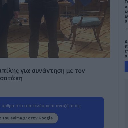
Γ
α
ε
Ε
σ
06
Δ
π
ε
σ
06
πίλης για συνάντηση με τον
Σ
τσοτάκη
τ
δ
δ
ά
δ
 άρθρα στα αποτελέσματα αναζήτησης
06
 του evima.gr στην Google
Μ
Σ