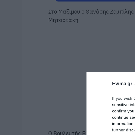
Στο Μαξίμου ο Θανάσης
Ζεμπίλης
Μητσοτάκη
Evima.gr 
If you wish 
sensitive in
confirm you
continue se
information 
further disc
Ο Βουλευτής Εύβοιας Θανάσης
Ζε