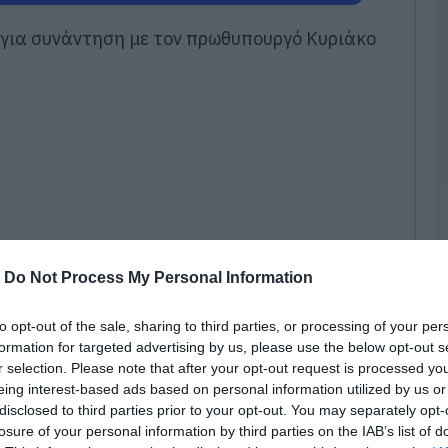
π
π
για συνάντηση με τον πρωθυπουργό Κυριάκο
κ
φ
Ε
06
Σ
δ
δ
Ε
ν
α
06
-
Do Not Process My Personal Information
Κ
Ε
to opt-out of the sale, sharing to third parties, or processing of your per
γ
formation for targeted advertising by us, please use the below opt-out s
κ
r selection. Please note that after your opt-out request is processed y
τ
eing interest-based ads based on personal information utilized by us or
06
disclosed to third parties prior to your opt-out. You may separately opt-
losure of your personal information by third parties on the IAB’s list of
μπίλης
βρέθηκε αργά χθες το απόγευμα στο
Χ