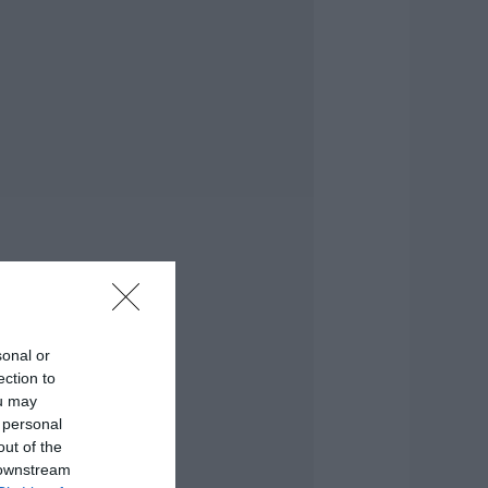
ου θα θυμίζει
άντα την
αταστροφική
ωτιά στη Βόρεια
ύβοια
.08.2026 | 10:00
τα «κάγκελα» οι
άσκαλοι για τους
ιορισμούς: «Η
ύβοια δεν μπορεί
α παραμένει
όρατη»
.08.2026 | 09:45
αλοκαίρι στην
ύβοια: Πώς οι νέοι
sonal or
έμισαν με κόσμο
ection to
αι φέτος το χωριό
ou may
ους!
 personal
.08.2026 | 09:30
out of the
 downstream
ωρίς νερό σήμερα