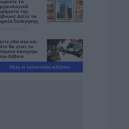
νωρίστε τα
ρχαιολογικά
υρήματα της
ύβοιας! Δείτε τα
ημεία ξενάγησης
.08.2026 | 11:00
είτε εδώ που και
ότε θα γίνει το
πόμενο πανηγύρι
την Εύβοια
.08.2026 | 10:45
Όλες οι τελευταίες ειδήσεις
ε αυτό τον Δήμο
ης Εύβοιας τα έργα
εν κάνουν
ιακοπές! Που έριξε
σφαλτο ο
ήμαρχος
.08.2026 | 10:30
εταμόρφωση του
ωτήρος: Η γιορτή