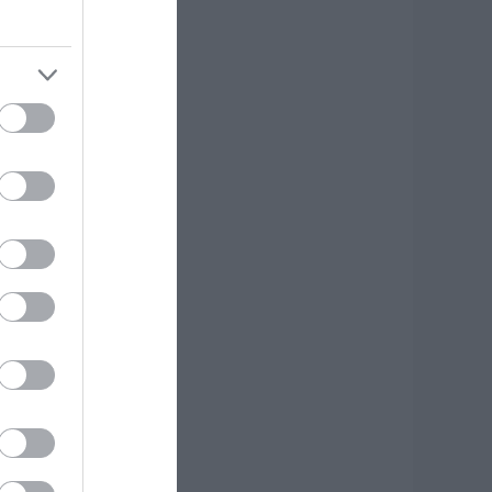
αιρός: Ανεβαίνει
πό σήμερα ο
δράργυρος στην
ύβοια! Επιμένουν
α μποφόρ
.08.2026 | 08:15
ύσκολες οι
πόμενες ώρες στην
ύβοια: Δείτε τι
νακοινώθηκε –
ροσοχή
.08.2026 | 08:00