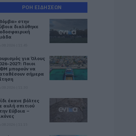
ΡΟΗ ΕΙΔΗΣΕΩΝ
Βόμβα» στην
ύβοια διαλύθηκε
οδοσφαιρική
μάδα
.08.2026 | 11:45
ουρισμός για Όλους
026-2027: Ποιοι
ΦΜ μπορούν να
αταθέσουν σήμερα
ίτηση
.08.2026 | 11:30
ίδι έκανε βόλτες
ε αυλή σπιτιού
την Εύβοια –
ικόνες
.08.2026 | 11:15