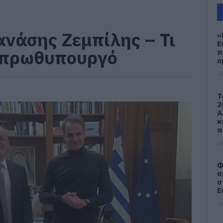
ανάσης Ζεμπίλης – Τι
«
Ε
ν πρωθυπουργό
π
ο
06
Τ
2
Α
κ
α
06
Φ
σ
σ
Ε
06