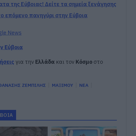
ατα της Εύβοιας! Δείτε τα σημεία ξενάγησης
 το επόμενο πανηγύρι στην Εύβοια
gle News
ην Εύβοια
δήσεις
για την
Ελλάδα
και τον
Κόσμο
στο
ΘΑΝΑΣΗΣ ΖΕΜΠΙΛΗΣ
ΜΑΞΙΜΟΥ
ΝΕΑ
ΥΒΟΙΑ