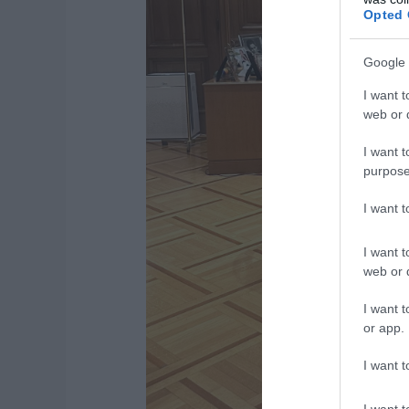
Opted 
Google 
I want t
web or d
I want t
purpose
I want 
I want t
web or d
I want t
or app.
I want t
I want t