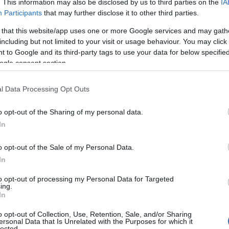
. This information may also be disclosed by us to third parties on the
IA
α
ντηση με τον πρωθυπουργό
κ.Κυριάκο
Participants
that may further disclose it to other third parties.
τ
γα της Εύβοιας και τα θέματα πολιτικής
06
 that this website/app uses one or more Google services and may gath
including but not limited to your visit or usage behaviour. You may click 
Π
 to Google and its third-party tags to use your data for below specifi
έ
ogle consent section.
δ
σ
l Data Processing Opt Outs
06
o opt-out of the Sharing of my personal data.
Ε
δ
In
α
τ
o opt-out of the Sale of my Personal Data.
06
In
Ε
to opt-out of processing my Personal Data for Targeted
γ
ing.
Π
In
Α
o opt-out of Collection, Use, Retention, Sale, and/or Sharing
06
ersonal Data that Is Unrelated with the Purposes for which it
lected.