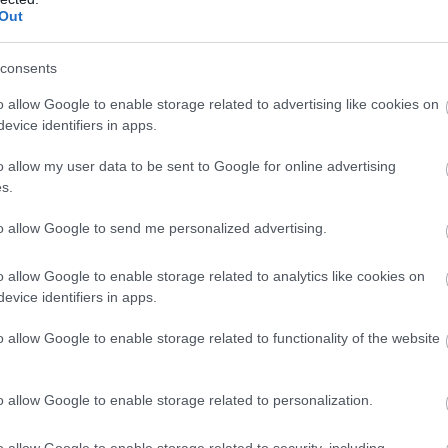
Out
Κ
α
υ
Ε
consents
τ
o allow Google to enable storage related to advertising like cookies on
06
evice identifiers in apps.
Δ
o allow my user data to be sent to Google for online advertising
ε
s.
Ε
α
Π
to allow Google to send me personalized advertising.
06
o allow Google to enable storage related to analytics like cookies on
evice identifiers in apps.
o allow Google to enable storage related to functionality of the website
o allow Google to enable storage related to personalization.
o allow Google to enable storage related to security, including