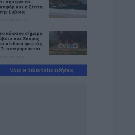
αι σήμερα τα
ποφόρ και η ζέστη
την Εύβοια
.08.2026 | 08:20
το κόκκινο σήμερα
ύβοια και Σκύρος
ια κίνδυνο φωτιάς
 Τι απαγορεύεται
.08.2026 | 08:00
ναστάτωση σε
Όλες οι τελευταίες ειδήσεις
αραλία της
ύβοιας: Άνδρας
ισθάνθηκε
διαθεσία,
εταφέρθηκε στο
οσοκομείο
.08.2026 | 21:40
ημαντική
κδήλωση για την
γκληματικότητα