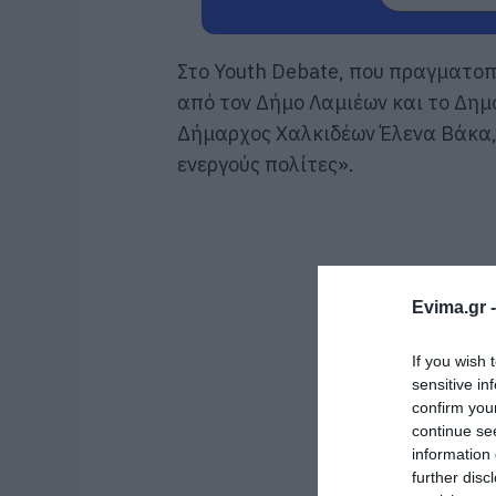
Στο
Youth
Debate
, που πραγματοπ
από τον Δήμο Λαμιέων και το Δημ
Δήμαρχος Χαλκιδέων Έλενα Βάκα,
ενεργούς πολίτες».
Evima.gr 
If you wish 
sensitive in
confirm you
continue se
information 
further disc