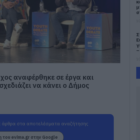
κ
μ
σ
10
Σ
Ε
γ
–
10
Α
ρχος αναφέρθηκε σε έργα και
π
Ε
 σχεδιάζει να κάνει ο Δήμος
α
α
μ
Ν
09
 άρθρα στα αποτελέσματα αναζήτησης
Σ
ε
ε
 του evima.gr στην Google