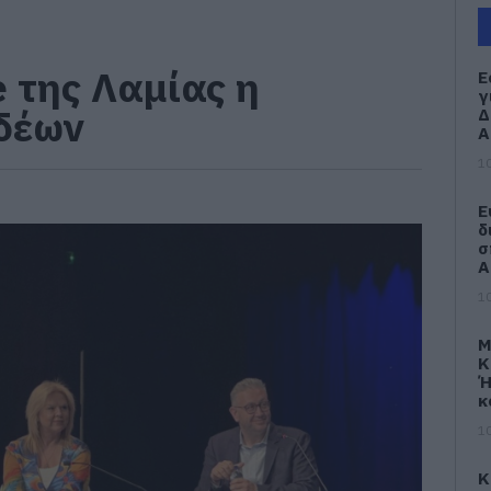
e της Λαμίας η
Ε
γ
δέων
Δ
Α
10
Ε
δ
σ
Α
10
Μ
Κ
Ή
κ
10
Κ