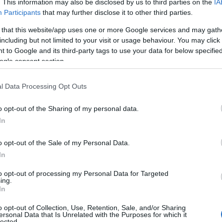
. This information may also be disclosed by us to third parties on the
IA
09
Participants
that may further disclose it to other third parties.
αφέρθηκε σε έργα και δράσεις που έχει κάνει
 that this website/app uses one or more Google services and may gath
Σ
αλκιδέων, με σκοπό να ενθαρρύνει τους νέους
κ
including but not limited to your visit or usage behaviour. You may click 
1
τηριοποιηθούν και να αναπτυχθούν στον τόπο
 to Google and its third-party tags to use your data for below specifi
σ
ogle consent section.
κ
09
l Data Processing Opt Outs
ερα
:
Λ
o opt-out of the Sharing of my personal data.
Η
pace
, ενός σύγχρονου χώρου
, 50
θέσεων
ε
In
ια νέους επαγγελματίες
τ
δ
πρόγραμμα «Κάλυψη»
, μέσω του οποίου
α
o opt-out of the Sale of my Personal Data.
(
α ζευγάρια και νέες οικογένειες, ηλικίας 25
In
09
to opt-out of processing my Personal Data for Targeted
ing.
τουργιών του Δήμου, όπως η δυνατότητα
Α
In
τ
λλές υπηρεσίες, τα 27 σημεία δωρεάν
WiFi
Ε
o opt-out of Collection, Use, Retention, Sale, and/or Sharing
η λήψη αποφάσεων και στη διαμόρφωση
κ
ersonal Data that Is Unrelated with the Purposes for which it
τ
lected.