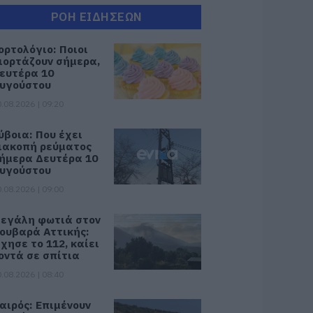
ΡΟΗ ΕΙΔΗΣΕΩΝ
ορτολόγιο: Ποιοι
ιορτάζουν σήμερα,
ευτέρα 10
υγούστου
.08.2026 | 09:20
ύβοια: Που έχει
ιακοπή ρεύματος
ήμερα Δευτέρα 10
υγούστου
.08.2026 | 09:00
εγάλη φωτιά στον
ουβαρά Αττικής:
χησε το 112, καίει
οντά σε σπίτια
.08.2026 | 08:40
αιρός: Επιμένουν