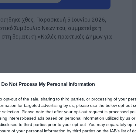
α
Χ
Α
Ε
οιήθηκε χθες, Παρασκευή 5 Ιουνίου 2026,
09
οτικό Συμβούλιο Νέων του, συμμετείχε η
 στη θεματική «Καλές πρακτικές Δήμων για
Ε
κ
δ
Α
09
Α
α
-
Do Not Process My Personal Information
τ
α
to opt-out of the sale, sharing to third parties, or processing of your per
09
formation for targeted advertising by us, please use the below opt-out s
r selection. Please note that after your opt-out request is processed y
Κ
eing interest-based ads based on personal information utilized by us or
α
Ε
disclosed to third parties prior to your opt-out. You may separately opt-
β
losure of your personal information by third parties on the IAB’s list of
τ