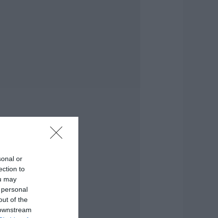
πό τον Βαγγέλη
αινά στους
νδρονιάνους
υβοίας
.08.2026 | 21:20
ύβοια: Ποια είναι η
. Λίζα που τίμησε ο
ήμαρχος Ιστιαίας
ιδηψού
.08.2026 | 21:00
ίγινα: 48χρονος
νασύρθηκε χωρίς
ις αισθήσεις του
πό τη θάλασσα
sonal or
.08.2026 | 20:40
ection to
ou may
ινητές μονάδες της
 personal
στυνομίας στην
ύβοια: Που θα
out of the
ρίσκονται αυτή
 downstream
ην εβδομάδα