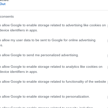
Out
09
 και ενίσχυσης της βιώσιμης κινητικότητας
,
Σ
consents
Π
ι τα φεστιβάλ, καθ’ όλη τη διάρκεια του
γ
o allow Google to enable storage related to advertising like cookies on
νούς μήνες
έ
evice identifiers in apps.
09
ιστημίου, η Δήμαρχος τόνισε, για ακόμη μια
o allow my user data to be sent to Google for online advertising
s.
Μ
στημίου στη Στερεά Ελλάδα και τα
π
μικά οφέλη που θα προσφέρει στις τοπικές
π
to allow Google to send me personalized advertising.
α
ιδιαίτερα χαρακτηριστικά της Στερεάς
ο
 γεωμορφολογίας της, που είναι σίγουρα
o allow Google to enable storage related to analytics like cookies on
09
evice identifiers in apps.
κογένειές τους.
o allow Google to enable storage related to functionality of the website
φερθεί και στην ανάγκη ενίσχυσης των
μένου να καταφέρουν να υλοποιήσουν ακόμη
o allow Google to enable storage related to personalization.
 νέων στις πόλεις τους.
o allow Google to enable storage related to security, including