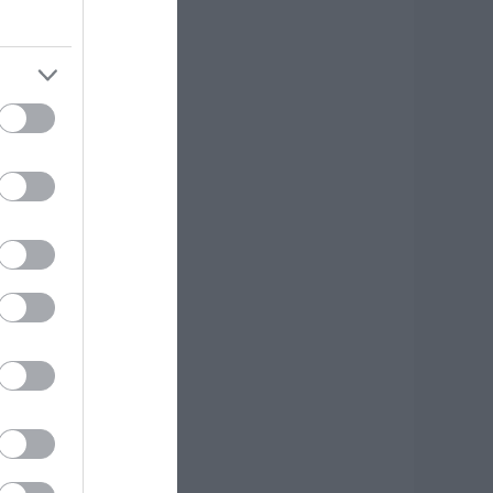
.08.2026 | 19:20
οκ στην Εύβοια:
άτησε σε ένα link
ια 10 ευρώ και
χασε χιλιάδες
.08.2026 | 19:00
πορείς να
ροσπεράσεις
εριπολικό; Η
πάντηση που λίγοι
δηγοί γνωρίζουν
.08.2026 | 18:40