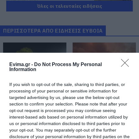
07.08.2026 | 20:57
Όλες οι τελευταίες ειδήσεις
Ανακοινώθηκαν νέες προσλήψεις
σε δήμο της Εύβοιας: Δείτε εδώ
07.08.2026 | 20:40
ΠΕΡΙΣΣΟΤΕΡΑ ΑΠΟ ΕΙΔΗΣΕΙΣ ΕΥΒΟΙΑ
Ποιοι και γιατί θα πάρουν
διπλάσια σύνταξη τον Αύγουστο
07.08.2026 | 20:20
Evima.gr -
Do Not Process My Personal
Information
Δείτε τι έκανε Δήμος της Εύβοιας
If you wish to opt-out of the sale, sharing to third parties, or
για τις φωτιές
processing of your personal or sensitive information for
07.08.2026 | 20:00
Μεγάλο πανηγύρι στην
Εύβοια: Ηχηρό μήνυμα
targeted advertising by us, please use the below opt-out
Εύβοια: Πλημμύρισε με
πέντε χρόνια μετά τη
section to confirm your selection. Please note that after your
κόσμο η Φαράκλα
μεγάλη καταστροφή
opt-out request is processed you may continue seeing
(pics&vid)
του 2021
Μητέρα και γιος οι νεκροί από τη
interest-based ads based on personal information utilized by
σύγκρουση αυτοκινήτου με
φορτηγό
us or personal information disclosed to third parties prior to
your opt-out. You may separately opt-out of the further
07.08.2026 | 19:40
disclosure of your personal information by third parties on the