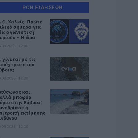
ΡΟΗ ΕΙΔΗΣΕΩΝ
. Ο. Χαλκίς: Πρώτο
ιλικό σήμερα για
έα αγωνιστική
ερίοδο – Η ώρα
.08.2026 | 12:40
ι γίνεται με τις
σούχτρες στην
ύβοια;
.08.2026 | 12:20
αύσωνας και
ολλά μποφόρ
ύριο στην Εύβοια!
υνεδρίασε η
πιτροπή εκτίμησης
ινδύνου
.08.2026 | 12:00