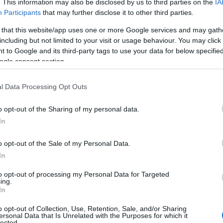
. This information may also be disclosed by us to third parties on the
IA
08
Participants
that may further disclose it to other third parties.
 that this website/app uses one or more Google services and may gath
Σ
υ της Ένωσης, κ. Άννας Κουτσούπη, η
including but not limited to your visit or usage behaviour. You may click 
β
α αναγνώρισης της προσφοράς όσων
Ε
 to Google and its third-party tags to use your data for below specifi
Ό
ogle consent section.
ια και αφοσίωση τα προηγούμενα χρόνια.
Ρ
τ
φ
l Data Processing Opt Outs
ύνης, απονεμήθηκαν αναμνηστικές πλακέτες
08
. Μιλτιάδη Χέλμη, ιδιοκτήτη του
o opt-out of the Sharing of my personal data.
και στα μέλη του απερχόμενου Διοικητικού
Ε
In
γ
νάση Ζαφείρη, κ. Γεώργιο Τζάνη και κ. Βασίλη
Σ
o opt-out of the Sale of my Personal Data.
Α
In
08
τική πράξη αναγνώρισης του έργου, της
to opt-out of processing my Personal Data for Targeted
Κ
οσφοράς τους σε μια περίοδο κατά την οποία
ing.
σ
In
 αντιμετωπίσει σημαντικές προκλήσεις.
Ε
θ
o opt-out of Collection, Use, Retention, Sale, and/or Sharing
ersonal Data that Is Unrelated with the Purposes for which it
Ένωσης:
08
lected.