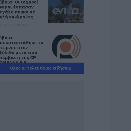
ύβοια: Οι ισχυροί
νεμοι έσπασαν
εγάλο πεύκο σε
υλή εκκλησίας
.08.2026 | 11:40
ύβοια:
ποκαταστάθηκε το
ντερνετ στον
ξύλιθο μετά από
πέμβαση της CP
OMPANY Ε.Ε.
Όλες οι τελευταίες ειδήσεις
.08.2026 | 11:20
θλητικό σωματείο
ης Εύβοιας
ξέδωσε
νακοίνωση για το
ουλευτή Σίμο
εδίκογλου- Τι
ναφέρει
.08.2026 | 11:00