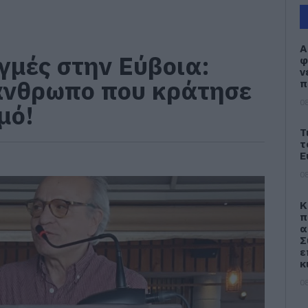
Α
γμές στην Εύβοια:
φ
ν
άνθρωπο που κράτησε
π
08
μό!
Τ
τ
Ε
08
Κ
π
α
Σ
ε
κ
08