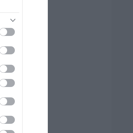
ροσοχή σήμερα
την Εύβοια:
ψηλός κίνδυνος
υρκαγιάς! Τι
παγορεύεται από
ην Πολιτική
ροστασία
.08.2026 | 08:00
εγάλο πανηγύρι
την Εύβοια:
λημμύρισε με
όσμο η Φαράκλα
pics&vid)
.08.2026 | 00:59