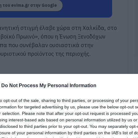
Ε
 του evima.gr στην Google
σ
π
κ
π
κινητική στιγμή έλαβε χώρα στη Χαλκίδα, στο
α
υβοϊκό Πρωινό», όπου η Ένωση Ξενοδόχων
08
ωπα που συνέβαλαν ουσιαστικά στην
Χ
υριστικού προϊόντος της περιοχής.
α
Ε
08
Ε
-
Do Not Process My Personal Information
ρ
π
Π
to opt-out of the sale, sharing to third parties, or processing of your per
formation for targeted advertising by us, please use the below opt-out s
08
r selection. Please note that after your opt-out request is processed y
eing interest-based ads based on personal information utilized by us or
Ά
ο
disclosed to third parties prior to your opt-out. You may separately opt-
Φ
losure of your personal information by third parties on the IAB’s list of
σ