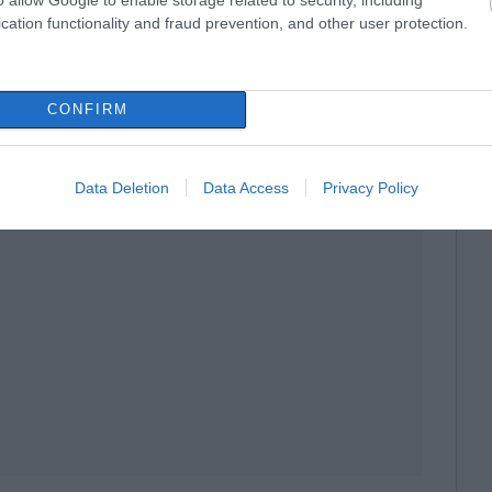
cation functionality and fraud prevention, and other user protection.
ης συνεργασίας, της συνέχειας και της
νοντας ένα αισιόδοξο μήνυμα για την
CONFIRM
ν Εύβοια και τη Σκύρο.
Data Deletion
Data Access
Privacy Policy