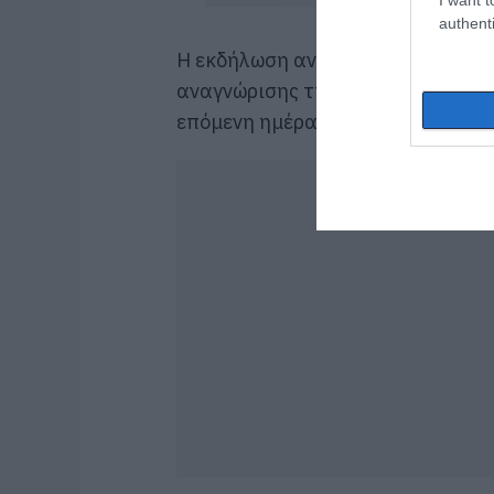
authenti
Η εκδήλωση ανέδειξε τη σημασία τ
αναγνώρισης της προσφοράς, στέλ
επόμενη ημέρα του τουρισμού στη