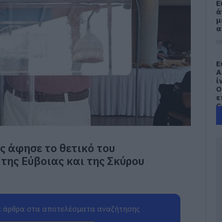
Ε
ά
μ
α
08
Ε
Α
ί
Ο
ε
C
08
Α
ς άφησε το θετικό του
τ
ε
της Εύβοιας και της Σκύρου
α
β
Κ
α
08
 άρθρα στα αποτελέσματα αναζήτησης