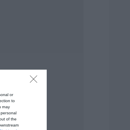
ύβοια: «Πλιάτσικο»
ε έργο ανάπλασης
αραλίας – Η
αταγγελία που
ροκαλεί
ντιδράσεις
.08.2026 | 10:20
ωρίς Internet τώρα
υτό το χωριό της
ύβοιας
.08.2026 | 10:00
ύβοια: Διακοπή
εύματος αύριο
ολλές περιοχές-
ίνακας
sonal or
ection to
.08.2026 | 09:40
ou may
 personal
ρχισε τις διακοπές
 Μητσοτάκης:
out of the
αγητό και κρασί
 downstream
ε γνωστό στέκι