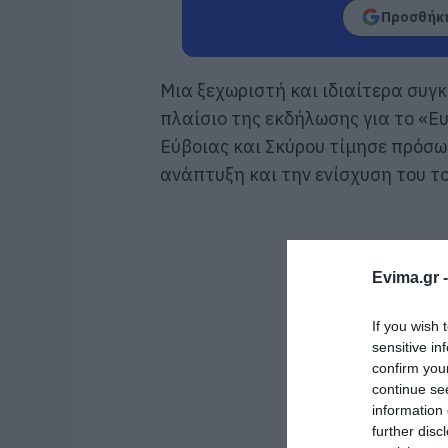
Προσθήκη
Μια ξεχωριστή και ιδιαίτερα συγ
πλαίσιο της εκδήλωσης για το «Ε
Εύβοιας και Σκύρου τίμησε πρόσ
ανάπτυξη και την ενίσχυση του το
Evima.gr 
If you wish 
sensitive in
confirm you
continue se
information 
further disc