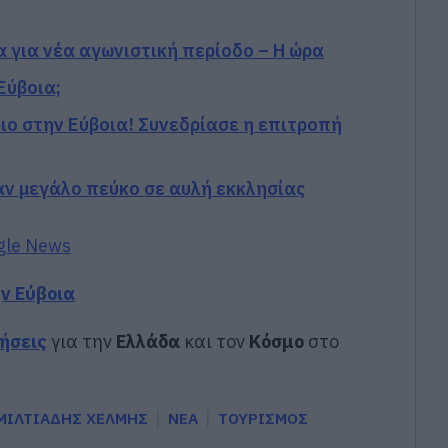
α για νέα αγωνιστική περίοδο – Η ώρα
Εύβοια;
ο στην Εύβοια! Συνεδρίασε η επιτροπή
αν μεγάλο πεύκο σε αυλή εκκλησίας
gle News
ην Εύβοια
δήσεις
για την
Ελλάδα
και τον
Κόσμο
στο
ΜΙΛΤΙΑΔΗΣ ΧΕΛΜΗΣ
ΝΕΑ
ΤΟΥΡΙΣΜΟΣ