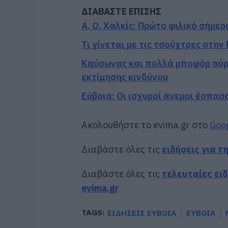
ΔΙΑΒΑΣΤΕ ΕΠΙΣΗΣ
Α. Ο. Χαλκίς: Πρώτο φιλικό σήμερ
Τι γίνεται με τις τσούχτρες στην 
Καύσωνας και πολλά μποφόρ αύρι
εκτίμησης κινδύνου
Εύβοια: Οι ισχυροί άνεμοι έσπασ
Ακολουθήστε το evima.gr στο
Goo
Διαβάστε όλες τις
ειδήσεις για τ
Διαβάστε όλες τις
τελευταίες ει
evima.gr
TAGS:
ΕΙΔΗΣΕΙΣ ΕΥΒΟΙΑ
ΕΥΒΟΙΑ