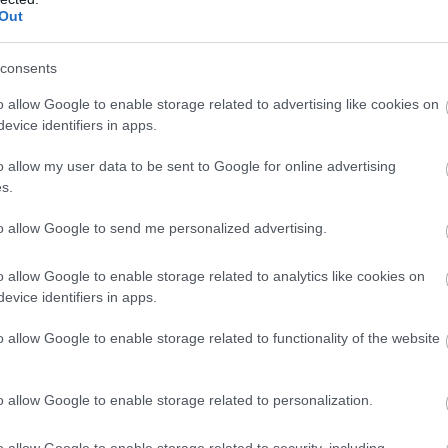
Out
Π
ιθμοί και διανυκτερεύσεις. Είναι πάνω απ’
σ
κυτάλη περνά από γενιά σε γενιά με
consents
Υ
π
ο μέλλον του τόπου μας διαγράφεται
α
o allow Google to enable storage related to advertising like cookies on
τ
άλο ευχαριστώ στην απερχόμενη διοίκηση
evice identifiers in apps.
Π
κη που αφήνει πίσω της».
o allow my user data to be sent to Google for online advertising
08
s.
Μ
σ
to allow Google to send me personalized advertising.
Π
κ
(
o allow Google to enable storage related to analytics like cookies on
evice identifiers in apps.
08
o allow Google to enable storage related to functionality of the website
o allow Google to enable storage related to personalization.
o allow Google to enable storage related to security, including