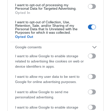
I want to opt-out of processing my
Personal Data for Targeted Advertising.
Αγανάκτηση σε χωριό της
Opted In
Εύβοιας: Μένουν κάθε μέρα χωρίς
νερό – Σοβαρή καταγγελία
Ρίγη συγκίνησης στην
Εύβοια: Τέλος στις
I want to opt-out of Collection, Use,
Εύβοια! Η Ιερά Μονή
παράνομες χωματερές
Retention, Sale, and/or Sharing of my
08.08.2026 | 18:20
Personal Data that Is Unrelated with the
Οσίου Δαυΐδ έλαμψε
– Έρχονται πρόστιμα
Purposes for which it was collected.
στη μεγάλη πανήγυρη
χωρίς εξαιρέσεις
Opted Out
Αγροτικές ενισχύσεις: Ποιοι θα
της Μεταμορφώσεως
λάβουν νωρίτερα τις
προκαταβολές
Google consents
08.08.2026 | 18:00
I want to allow Google to enable storage
related to advertising like cookies on web or
Σε πελάγη ευτυχίας
device identifiers in apps.
αντιδήμαρχος στην Εύβοια! Έγινε
για τρίτη φορά παππούς!
I want to allow my user data to be sent to
08.08.2026 | 17:40
Google for online advertising purposes.
Εύβοια: Η μαύρη
Εύβοια: Πότε θα γίνει ο
επέτειος της
Ευρυδίκη Βαλαβάνη: Οι
καθιερωμένος έρανος
I want to allow Google to send me
οικογενειακές διακοπές στην
καταστροφικής
για το «Στιφάδο της
personalized advertising.
Εύβοια! Δείτε σε ποια παραλία
πυρκαγιάς – Το
Παναγίας»
χρονικό της τραγωδίας
08.08.2026 | 17:20
I want to allow Google to enable storage