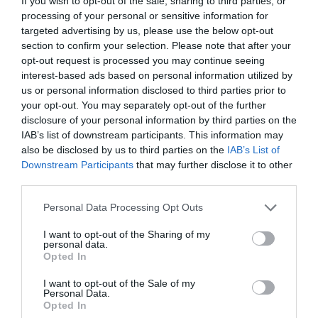
χρονικό της τραγωδίας
If you wish to opt-out of the sale, sharing to third parties, or
processing of your personal or sensitive information for
08.08.2026 | 20:00
targeted advertising by us, please use the below opt-out
section to confirm your selection. Please note that after your
Εύβοια: Πότε θα γίνει ο
opt-out request is processed you may continue seeing
καθιερωμένος έρανος για το
«Στιφάδο της Παναγίας»
interest-based ads based on personal information utilized by
us or personal information disclosed to third parties prior to
08.08.2026 | 19:40
your opt-out. You may separately opt-out of the further
disclosure of your personal information by third parties on the
Ο Αλέξης Τσίπρας παρουσιάζει το
IAB’s list of downstream participants. This information may
οικονομικό πρόγραμμα της ΕΛ.Α.Σ.
also be disclosed by us to third parties on the
IAB’s List of
στη Θεσσαλονίκη
Downstream Participants
that may further disclose it to other
08.08.2026 | 19:20
Όλες οι τελευταίες ειδήσεις
third parties.
Κάνεις δεν ξεχνά τι έζησε η
Please note that this website/app uses one or more Google
Personal Data Processing Opt Outs
Εύβοια πριν πέντε χρόνια
services and may gather and store information including but
ΠΕΡΙΣΣΟΤΕΡΑ ΑΠΟ ΕΙΔΗΣΕΙΣ ΕΥΒΟΙΑ
08.08.2026 | 19:00
not limited to your visit or usage behaviour. You may click to
I want to opt-out of the Sharing of my
personal data.
grant or deny consent to Google and its third-party tags to
Opted In
use your data for below specified purposes in below Google
Σε δημοπρασία η μπάλα των
consent section.
I want to opt-out of the Sale of my
ιστορικών γκολ του Μαραντόνα
Personal Data.
Opted In
08.08.2026 | 18:40