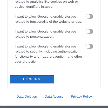
related to analytics like cookies on web or
«Κόκκινος» συναγερμός στην
device identifiers in apps.
Εύβοια: Red Code αύριο Κυριακή –
Αυξημένη ετοιμότητα παντού
I want to allow Google to enable storage
08.08.2026 | 17:00
related to functionality of the website or app.
Ρόδος: Έγραψαν 80χρονη για
I want to allow Google to enable storage
κράνος!
related to personalization.
Κάνεις δεν ξεχνά τι
Αγανάκτηση σε χωριό
08.08.2026 | 16:40
έζησε η Εύβοια πριν
της Εύβοιας: Μένουν
I want to allow Google to enable storage
πέντε χρόνια
κάθε μέρα χωρίς νερό –
related to security, including authentication
Σοβαρή καταγγελία
functionality and fraud prevention, and other
Θρήνος σε όλη την Εύβοια για τον
επιχειρηματία που έφυγε απο
user protection.
την ζωή
08.08.2026 | 16:20
CONFIRM
Data Deletion
Data Access
Privacy Policy