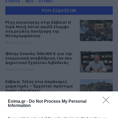
ΕΥΒΟΙΑ
ΝΕΑ
ΠΤΗΝΟ
ΡΟΗ ΕΙΔΗΣΕΩΝ
Ρίγη συγκίνησης στην Εύβοια! Η
Ιερά Μονή Οσίου Δαυΐδ έλαμψε
στη μεγάλη πανήγυρη της
Μεταμορφώσεως
08.08.2026 | 21:00
Φάνης Σπανός: 500.000 € για την
ενεργειακή αναβάθμιση του 4ου
Δημοτικού Σχολείου Λιβαδειάς
08.08.2026 | 20:40
Εύβοια: Τέλος στις παράνομες
χωματερές – Έρχονται πρόστιμα
χωρίς εξαιρέσεις
08.08.2026 | 20:20
Evima.gr -
Do Not Process My Personal
Information
Εύβοια: Η μαύρη επέτειος της
καταστροφικής πυρκαγιάς – Το