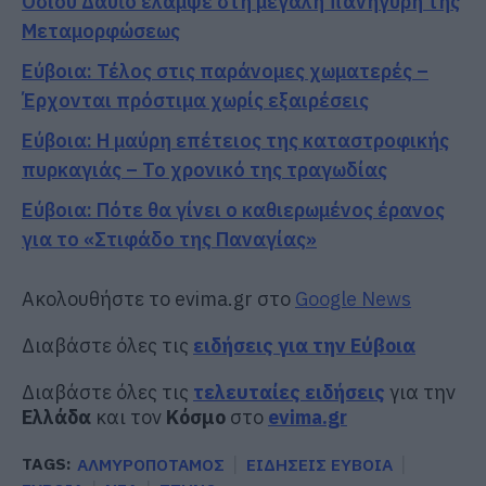
Οσίου Δαυΐδ έλαμψε στη μεγάλη πανήγυρη της
Μεταμορφώσεως
Εύβοια: Τέλος στις παράνομες χωματερές –
Έρχονται πρόστιμα χωρίς εξαιρέσεις
Εύβοια: Η μαύρη επέτειος της καταστροφικής
πυρκαγιάς – Το χρονικό της τραγωδίας
Εύβοια: Πότε θα γίνει ο καθιερωμένος έρανος
για το «Στιφάδο της Παναγίας»
Ακολουθήστε το evima.gr στο
Google News
Διαβάστε όλες τις
ειδήσεις για την Εύβοια
Διαβάστε όλες τις
τελευταίες ειδήσεις
για την
Ελλάδα
και τον
Κόσμο
στο
evima.gr
TAGS:
ΑΛΜΥΡΟΠΟΤΑΜΟΣ
ΕΙΔΗΣΕΙΣ ΕΥΒΟΙΑ