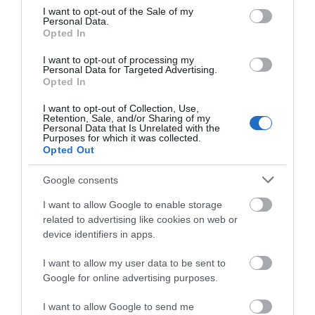
consent section.
Εύβοια
I want to opt-out of the Sale of my
Personal Data.
Μεταφορές χρημάτων: Σε ποιες
Opted In
περιπτώσεις η ΑΑΔΕ επιβάλλει
φόρο από 10% έως 40%
I want to opt-out of processing my
Personal Data for Targeted Advertising.
08.08.2026 | 13:20
Opted In
I want to opt-out of Collection, Use,
Retention, Sale, and/or Sharing of my
Personal Data that Is Unrelated with the
Purposes for which it was collected.
Opted Out
Google consents
I want to allow Google to enable storage
related to advertising like cookies on web or
device identifiers in apps.
I want to allow my user data to be sent to
Google for online advertising purposes.
I want to allow Google to send me