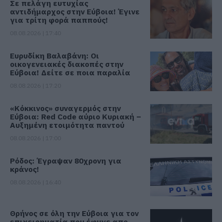
Σε πελάγη ευτυχίας
αντιδήμαρχος στην Εύβοια! Έγινε
για τρίτη φορά παππούς!
08.08.2026 | 17:40
Ευρυδίκη Βαλαβάνη: Οι
οικογενειακές διακοπές στην
Εύβοια! Δείτε σε ποια παραλία
08.08.2026 | 17:20
«Κόκκινος» συναγερμός στην
Εύβοια: Red Code αύριο Κυριακή –
Αυξημένη ετοιμότητα παντού
08.08.2026 | 17:00
Ρόδος: Έγραψαν 80χρονη για
κράνος!
08.08.2026 | 16:40
Θρήνος σε όλη την Εύβοια για τον
επιχειρηματία που έφυγε απο