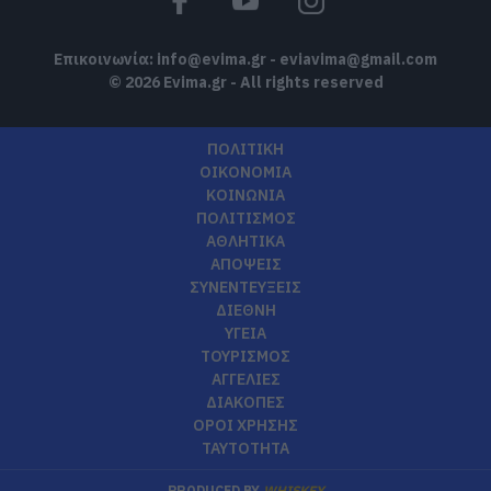
Επικοινωνία:
info@evima.gr
-
eviavima@gmail.com
© 2026 Evima.gr - All rights reserved
ΠΟΛΙΤΙΚΗ
ΟΙΚΟΝΟΜΙΑ
ΚΟΙΝΩΝΙΑ
ΠΟΛΙΤΙΣΜΟΣ
ΑΘΛΗΤΙΚΑ
ΑΠΟΨΕΙΣ
ΣΥΝΕΝΤΕΥΞΕΙΣ
ΔΙΕΘΝΗ
ΥΓΕΙΑ
ΤΟΥΡΙΣΜΟΣ
ΑΓΓΕΛΙΕΣ
ΔΙΑΚΟΠΕΣ
ΟΡΟΙ ΧΡΗΣΗΣ
ΤΑΥΤΟΤΗΤΑ
PRODUCED BY
WHISKEY