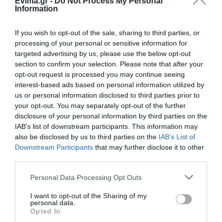
Evima.gr -
Do Not Process My Personal
08.08.2026 | 15:00
Information
Όμιλος ΔΕΗ: Νέα συμφωνία για
If you wish to opt-out of the sale, sharing to third parties, or
χαρτοφυλάκιο έργων ΑΠΕ
processing of your personal or sensitive information for
08.08.2026 | 14:40
targeted advertising by us, please use the below opt-out
section to confirm your selection. Please note that after your
«Κόκκινος»
Θρήνος σε όλη την
opt-out request is processed you may continue seeing
συναγερμός στην
Εύβοια για τον
Σήμερα το μεγαλύτερο πανηγύρι
interest-based ads based on personal information utilized by
Εύβοια: Red Code αύριο
επιχειρηματία που
του καλοκαιριού στην Εύβοια
us or personal information disclosed to third parties prior to
Κυριακή – Αυξημένη
έφυγε απο την ζωή
your opt-out. You may separately opt-out of the further
08.08.2026 | 14:20
ετοιμότητα παντού
disclosure of your personal information by third parties on the
IAB’s list of downstream participants. This information may
Συρροή πιστών σε αυτό το
also be disclosed by us to third parties on the
IAB’s List of
Μοναστήρι της Εύβοιας!
Downstream Participants
that may further disclose it to other
third parties.
08.08.2026 | 14:00
Please note that this website/app uses one or more Google
Personal Data Processing Opt Outs
services and may gather and store information including but
Έξοδος Αυγούστου: Οι Αθηναίοι
not limited to your visit or usage behaviour. You may click to
I want to opt-out of the Sharing of my
«ψηφίζουν» Εύβοια για τις
personal data.
Αρχίζουν τα έργα για
Μεγάλη προσοχή στην
διακοπές τους!
grant or deny consent to Google and its third-party tags to
Opted In
το νέο κλειστό
Εύβοια: Σπείρα ανοίγει
use your data for below specified purposes in below Google
08.08.2026 | 13:40
γυμναστήριο στην
επιχειρήσεις