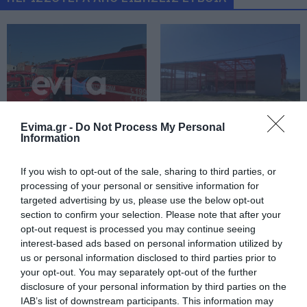
Συγκλονιστική κατάθεση της
συζύγου του 28χρονου
06.08.2026 | 16:00
Νέα εποχή για την Εύβοια:
Μονοπάτια μέσα σε μαγευτικό
δάσος
06.08.2026 | 15:45
Evima.gr -
Do Not Process My Personal
e – ΕΦΚΑ και ΔΥΠΑ: Ποιοι
Information
Φωτιά στη Σκύρο:
Έρχεται το νέο
πληρώνονται έως και αύριο
Πηγαίνουν ενισχύσεις
υπερσύγχρονο
στο Νησί – Τώρα
αθλητικό κέντρο στην
06.08.2026 | 15:30
If you wish to opt-out of the sale, sharing to third parties, or
πυροσβεστικά στο
Εύβοια – Υπογράφτηκε
processing of your personal or sensitive information for
λιμάνι της Κύμης
η σύμβαση
targeted advertising by us, please use the below opt-out
Συναγερμός στη Χαλκίδα: Γυναίκα
section to confirm your selection. Please note that after your
έπεσε από την Υψηλή Γέφυρα
opt-out request is processed you may continue seeing
06.08.2026 | 15:10
interest-based ads based on personal information utilized by
us or personal information disclosed to third parties prior to
your opt-out. You may separately opt-out of the further
Στην ΑΑΔΕ ο Μητσοτάκης για το
disclosure of your personal information by third parties on the
myAGRO – Τι δήλωσε
IAB’s list of downstream participants. This information may