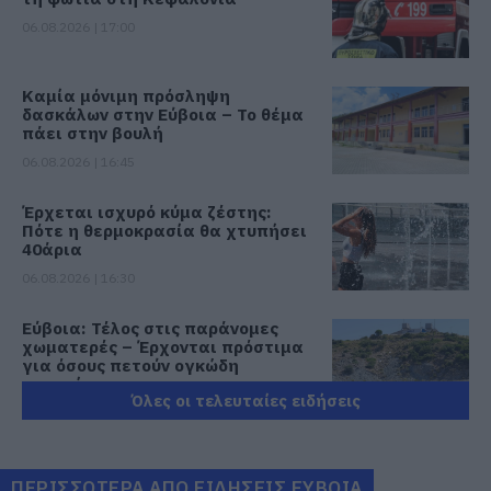
06.08.2026 | 17:00
Καμία μόνιμη πρόσληψη
δασκάλων στην Εύβοια – Το θέμα
πάει στην βουλή
06.08.2026 | 16:45
Έρχεται ισχυρό κύμα ζέστης:
Πότε η θερμοκρασία θα χτυπήσει
40άρια
06.08.2026 | 16:30
Εύβοια: Τέλος στις παράνομες
χωματερές – Έρχονται πρόστιμα
για όσους πετούν ογκώδη
απορρίμματα
Όλες οι τελευταίες ειδήσεις
06.08.2026 | 16:15
Προφυλακιστέος ο Αφγανός για
τη δολοφονία της Βρετανίδας –
ΠΕΡΙΣΣΟΤΕΡΑ ΑΠΟ ΕΙΔΗΣΕΙΣ ΕΥΒΟΙΑ