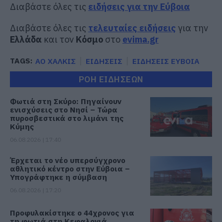
Διαβάστε όλες τις
ειδήσεις για την Εύβοια
Διαβάστε όλες τις
τελευταίες ειδήσεις
για την
Ελλάδα
και τον
Κόσμο
στο
evima.gr
TAGS:
ΑΟ ΧΑΛΚΙΣ
ΕΙΔΗΣΕΙΣ
ΕΙΔΗΣΕΙΣ ΕΥΒΟΙΑ
ΡΟΗ ΕΙΔΗΣΕΩΝ
Φωτιά στη Σκύρο: Πηγαίνουν
ενισχύσεις στο Νησί – Τώρα
πυροσβεστικά στο λιμάνι της
Κύμης
06.08.2026 | 17:40
Έρχεται το νέο υπερσύγχρονο
αθλητικό κέντρο στην Εύβοια –
Υπογράφτηκε η σύμβαση
06.08.2026 | 17:20
Προφυλακίστηκε ο 44χρονος για
τη φωτιά στη Κεφαλονιά