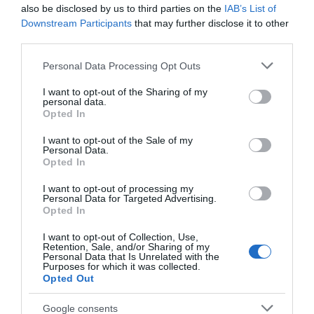
06.08.2026 | 15:00
also be disclosed by us to third parties on the
IAB’s List of
Καμία μόνιμη
Εύβοια: Τέλος στις
Downstream Participants
that may further disclose it to other
πρόσληψη δασκάλων
παράνομες χωματερές
third parties.
στην Εύβοια – Το θέμα
– Έρχονται πρόστιμα
Φωτιά τώρα στη Σκύρο
πάει στην βουλή
για όσους πετούν
Please note that this website/app uses one or more Google
ογκώδη απορρίμματα
06.08.2026 | 14:45
Personal Data Processing Opt Outs
services and may gather and store information including but
not limited to your visit or usage behaviour. You may click to
I want to opt-out of the Sharing of my
personal data.
grant or deny consent to Google and its third-party tags to
Opted In
Πασίγνωστο κοσμηματοπωλείο
use your data for below specified purposes in below Google
έπιασε φωτιά στην Εύβοια
consent section.
I want to opt-out of the Sale of my
Personal Data.
06.08.2026 | 14:45
Opted In
I want to opt-out of processing my
Απόψε πάμε όλοι στα Άνω Στύρα
Personal Data for Targeted Advertising.
Νέα εποχή για την
Συναγερμός στη
της Εύβοιας!
Opted In
Εύβοια: Μονοπάτια
Χαλκίδα: Γυναίκα
μέσα σε μαγευτικό
έπεσε από την Υψηλή
06.08.2026 | 14:30
δάσος
Γέφυρα
I want to opt-out of Collection, Use,
Retention, Sale, and/or Sharing of my
Personal Data that Is Unrelated with the
Purposes for which it was collected.
Σε αυτή την περιοχή της Εύβοιας
Opted Out
θα γίνει σήμερα πανηγύρι
06.08.2026 | 14:15
Google consents