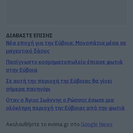
ΔΙΑΒΑΣΤΕ ΕΠΙΣΗΣ
Νέα εποχή για την Εύβοια: Μονοπάτια μέσα σε
μαγευτικό δάσος
Πασίγνωστο κοσμηματοπωλείο έπιασε φωτιά
στην Εύβοια
Σε αυτή την περιοχή της Εύβοιας θα γίνει
σήμερα πανηγύρι
Οταν ο Άγιος Ιωάννης ο Ρώσσος έσωσε μια
ολόκληρη περιοχή της Εύβοιας από την φωτιά
Ακολουθήστε το evima.gr στο
Google News