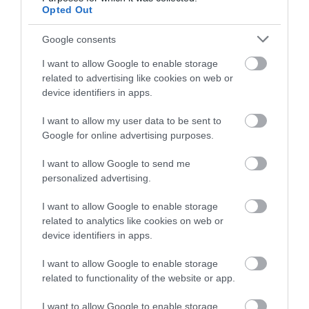
Opted Out
Ανακοινώθηκαν νέες προσλήψεις
σε δήμο της Εύβοιας: Δείτε εδώ
Google consents
07.08.2026 | 20:40
I want to allow Google to enable storage
Όλες οι τελευταίες ειδήσεις
related to advertising like cookies on web or
device identifiers in apps.
Ποιοι και γιατί θα πάρουν
διπλάσια σύνταξη τον Αύγουστο
I want to allow my user data to be sent to
07.08.2026 | 20:20
ΠΕΡΙΣΣΟΤΕΡΑ ΑΠΟ ΕΙΔΗΣΕΙΣ ΕΥΒΟΙΑ
Google for online advertising purposes.
I want to allow Google to send me
Δείτε τι έκανε Δήμος της Εύβοιας
personalized advertising.
για τις φωτιές
07.08.2026 | 20:00
I want to allow Google to enable storage
related to analytics like cookies on web or
device identifiers in apps.
Μητέρα και γιος οι νεκροί από τη
σύγκρουση αυτοκινήτου με
φορτηγό
I want to allow Google to enable storage
Εύβοια: Ηχηρό μήνυμα
Εύβοια: Γυναίκα έπεσε
related to functionality of the website or app.
07.08.2026 | 19:40
πέντε χρόνια μετά τη
θύμα διαδικτυακής
μεγάλη καταστροφή
απάτης – Πλήρωσε για
I want to allow Google to enable storage