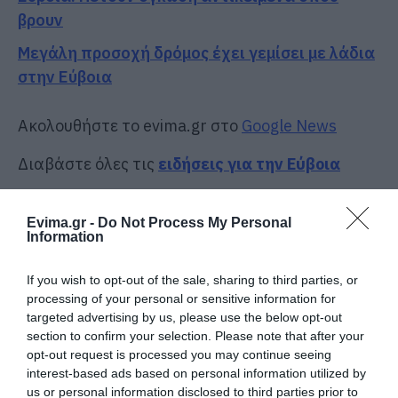
βρουν
Μεγάλη προσοχή δρόμος έχει γεμίσει με λάδια
στην Εύβοια
Ακολουθήστε το evima.gr στο
Google News
Διαβάστε όλες τις
ειδήσεις για την Εύβοια
Διαβάστε όλες τις
τελευταίες ειδήσεις
για την
Ελλάδα
και τον
Κόσμο
στο
evima.gr
Evima.gr -
Do Not Process My Personal
Information
TAGS:
ΑΓΙΟΣ ΙΩΑΝΝΗΣ ΡΩΣΟΣ
ΕΙΔΗΣΕΙΣ
ΕΙΔΗΣΕΙΣ ΕΥΒΟΙΑ
ΘΑΥΜΑ
If you wish to opt-out of the sale, sharing to third parties, or
processing of your personal or sensitive information for
ΡΟΗ ΕΙΔΗΣΕΩΝ
targeted advertising by us, please use the below opt-out
section to confirm your selection. Please note that after your
Ο καιρός αλλάζει πρόσωπο:
opt-out request is processed you may continue seeing
Έρχονται 40άρια μαζί με
interest-based ads based on personal information utilized by
θυελλώδη μελτέμια
us or personal information disclosed to third parties prior to