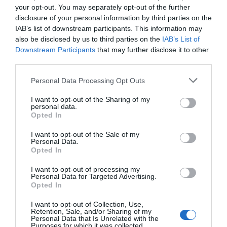
07.08.2026 | 22:20
your opt-out. You may separately opt-out of the further
disclosure of your personal information by third parties on the
Εύβοια: Ηχηρό μήνυμα πέντε
IAB’s list of downstream participants. This information may
χρόνια μετά τη μεγάλη
also be disclosed by us to third parties on the
IAB’s List of
καταστροφή του 2021
Downstream Participants
that may further disclose it to other
07.08.2026 | 22:00
third parties.
Please note that this website/app uses one or more Google
Personal Data Processing Opt Outs
Νέο τροχαίο με υλικές ζημιές
services and may gather and store information including but
07.08.2026 | 21:40
not limited to your visit or usage behaviour. You may click to
I want to opt-out of the Sharing of my
personal data.
grant or deny consent to Google and its third-party tags to
Opted In
use your data for below specified purposes in below Google
consent section.
I want to opt-out of the Sale of my
Εύβοια: Γυναίκα έπεσε θύμα
Personal Data.
διαδικτυακής απάτης – Πλήρωσε
Opted In
για τρακτέρ που δεν παρέλαβε
07.08.2026 | 21:20
I want to opt-out of processing my
Personal Data for Targeted Advertising.
Opted In
Τραγωδία στην Εύβοια: Άνδρας
ανασύρθηκε χωρίς τις αισθήσεις
I want to opt-out of Collection, Use,
του από τη θάλασσα
Retention, Sale, and/or Sharing of my
Personal Data that Is Unrelated with the
07.08.2026 | 20:57
Purposes for which it was collected.