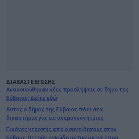
ΔΙΑΒΑΣΤΕ ΕΠΙΣΗΣ
Ανακοινώθηκαν νέες προσλήψεις σε δήμο της
Εύβοιας: Δείτε εδώ
Αυτός ο δήμος της Εύβοιας πάει στα
δικαστήρια για τις ανεμογεννήτριες
Εικόνες ντροπής από ασυνείδητους στην
Εύβοια: Πετούν ογκώδη αντικείμενα όπου