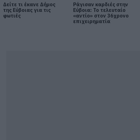
από την Εύβοια που έφυγε από τη
Δείτε τι έκανε Δήμος
Ράγισαν καρδιές στην
ζωή
της Εύβοιας για τις
Εύβοια: Το τελευταίο
07.08.2026 | 18:00
φωτιές
«αντίο» στον 36χρονο
επιχειρηματία
Αυτοψία στα καμένα: 37 σπίτια
κρίθηκαν κατεδαφιστέα στο
Πόρτο Γερμενό
07.08.2026 | 17:40