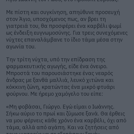
Με πίστη και συγκίνηση, απηύθυνε προσευχή
στον Άγιο, υποσχόμενος πως, αν βρει τη
γιατρειά του, θα προσφέρει ένα καρβέλι ψωμί
ως ένδειξη ευγνωμοσύνης. Για τρεις συνεχόμενες
νύχτες επαναλάμβανε το ίδιο τάμα μέσα στην
αγωνία του.
Την τρίτη νύχτα, υπό την επίδραση της
φαρμακευτικής αγωγής, είδε ένα όνειρο.
Μπροστά του παρουσιάστηκε ένας νεαρός
άνδρας με ξανθά μαλλιά, λευκό χιτώνα και
κόκκινη ζώνη, κρατώντας ένα μικρό φτυάρι
φούρνου. Με ήρεμο χαμόγελο του είπε:
«Μη φοβάσαι, Γιώργο. Εγώ είμαι ο Ιωάννης.
Σήκω αύριο το πρωί και ζύμωσε ξανά. Θα έρθεις
να μου φέρνεις κάθε χρόνο ένα καρβέλι, όχι από
τάμα, αλλά από αγάπη. Και να ζητήσεις από