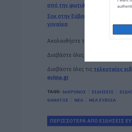
από την φωτιά
authenti
Σοκ στην Εύβοια: Κουκουλοφόρος 
γυναίκα
Ακολουθήστε το evima.gr στο
Goo
Διαβάστε όλες τις
ειδήσεις για τ
Διαβάστε όλες τις
τελευταίες ει
evima.gr
TAGS:
66ΧΡΟΝΟΣ
ΕΙΔΗΣΕΙΣ
ΕΙΔΗ
ΘΑΝΑΤΟΣ
ΝΕΑ
ΝΕΑ ΕΥΒΟΙΑ
ΠΕΡΙΣΣΟΤΕΡΑ ΑΠΟ ΕΙΔΗΣΕΙΣ Ε