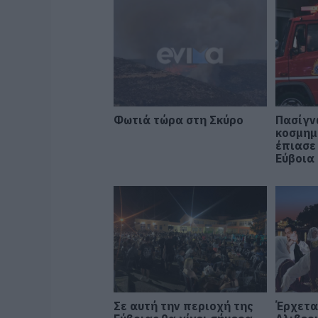
Φωτιά τώρα στη Σκύρο
Πασίγν
κοσμημ
έπιασε
Εύβοια
Σε αυτή την περιοχή της
Έρχετα