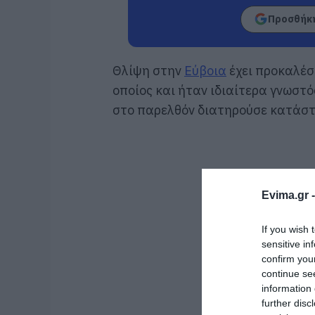
Προσθήκη
Θλίψη στην
Εύβοια
έχει προκαλέσ
οποίος και ήταν ιδιαίτερα γνωστ
στο παρελθόν διατηρούσε κατάστ
Evima.gr 
If you wish 
sensitive in
confirm you
continue se
information 
further disc