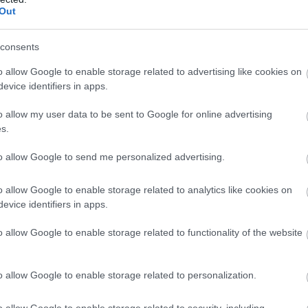
Out
«
Ε
consents
π
ο
o allow Google to enable storage related to advertising like cookies on
06
evice identifiers in apps.
o allow my user data to be sent to Google for online advertising
s.
to allow Google to send me personalized advertising.
o allow Google to enable storage related to analytics like cookies on
evice identifiers in apps.
o allow Google to enable storage related to functionality of the website
ιασε φωτιά στην Εύβοια
 θα γίνει σήμερα πανηγύρι
o allow Google to enable storage related to personalization.
έσωσε μια ολόκληρη περιοχή της Εύβοιας
o allow Google to enable storage related to security, including