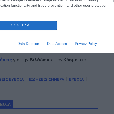
cation functionality and fraud prevention, and other user protection.
εισέβαλε στο σπίτι – Στιγμές τρόμου για
CONFIRM
gle News
Data Deletion
Data Access
Privacy Policy
ην Εύβοια
δήσεις
για την
Ελλάδα
και τον
Κόσμο
στο
ΣΕΙΣ ΕΥΒΟΙΑ
ΕΙΔΗΣΕΙΣ ΣΗΜΕΡΑ
ΕΥΒΟΙΑ
ΥΒΟΙΑ