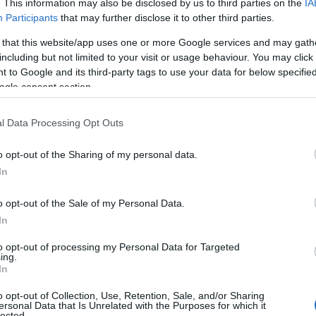
π
. This information may also be disclosed by us to third parties on the
IA
π
Participants
that may further disclose it to other third parties.
β
π
 τα παιδιά του Ευδοκία, Ιωάννη, Κώστα,
 that this website/app uses one or more Google services and may gath
Ε
including but not limited to your visit or usage behaviour. You may click 
 και τους υπόλοιπους συγγενείς.
06
 to Google and its third-party tags to use your data for below specifi
ogle consent section.
ιριστής στην ομάδα της Χαλκίδας, η οποία
Ε
ε
φράζει τα θερμά της συλληπητήρια για την
έ
l Data Processing Opt Outs
Ε
06
o opt-out of the Sharing of my personal data.
ι τα θερμά του συλλυπητήρια στον
In
Θ
α Κωνσταντίνο για την απώλεια του πατέρα
Ά
o opt-out of the Sale of my Personal Data.
ζ
In
ον σκεπάσει.”
06
to opt-out of processing my Personal Data for Targeted
ing.
το πρωί της Τρίτης 18 Μαρτίου, στον ιερό ναό
Φ
In
Α
 Κοιμητήριο της Χαλκίδας, όπου συγγενείς
τ
τ
o opt-out of Collection, Use, Retention, Sale, and/or Sharing
νόδεψαν στην τελευταία του κατοικία.
ersonal Data that Is Unrelated with the Purposes for which it
06
lected.