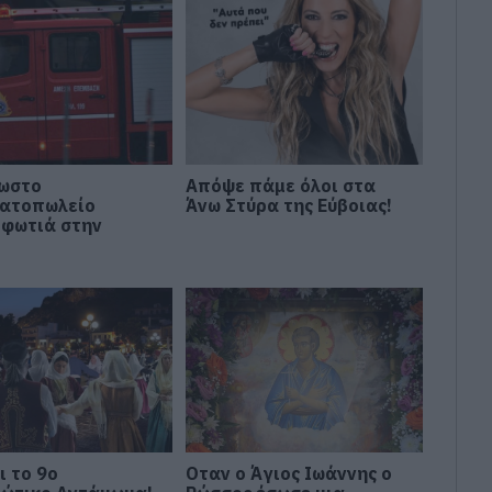
ωστο
Απόψε πάμε όλοι στα
ατοπωλείο
Άνω Στύρα της Εύβοιας!
 φωτιά στην
ι το 9ο
Οταν ο Άγιος Ιωάννης ο