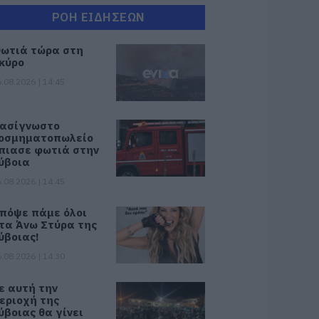
ΡΟΗ ΕΙΔΗΣΕΩΝ
ωτιά τώρα στη
κύρο
.08.2026 | 14:45
ασίγνωστο
οσμηματοπωλείο
πιασε φωτιά στην
ύβοια
.08.2026 | 14:45
πόψε πάμε όλοι
τα Άνω Στύρα της
ύβοιας!
.08.2026 | 14:30
ε αυτή την
εριοχή της
ύβοιας θα γίνει