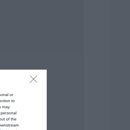
αλοκαίρι στην
ύβοια χωρίς
Ταβέρνα Ξενύχτη»
εν γίνεται! Χρόνια
ώρα αυθεντικές
εύσεις!
.08.2026 | 13:30
οκ στην Εύβοια:
ουκουλοφόρος
ισέβαλε στο σπίτι
 Στιγμές τρόμου
ια γυναίκα
.08.2026 | 13:15
αλκίδα τώρα
sonal or
ωτιά σε εμπορικό
ection to
ατάστημα
ou may
.08.2026 | 13:00
 personal
out of the
 μικρός μουσικός
 downstream