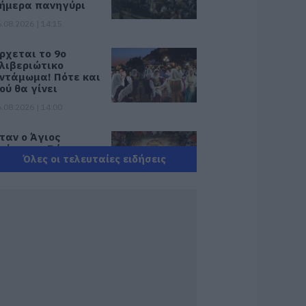
ήμερα πανηγύρι
.08.2026 | 14:15
ρχεται το 9ο
λιβεριώτικο
ντάμωμα! Πότε και
ού θα γίνει
.08.2026 | 14:00
ταν ο Άγιος
ωάννης ο Ρώσσος
Όλες οι τελευταίες ειδήσεις
σωσε μια ολόκληρη
εριοχή της
ύβοιας από την
ωτιά
.08.2026 | 13:45
εότερα για τη
ωτιά σε εμπορικό
ατάστημα στη
αλκίδα
.08.2026 | 13:45