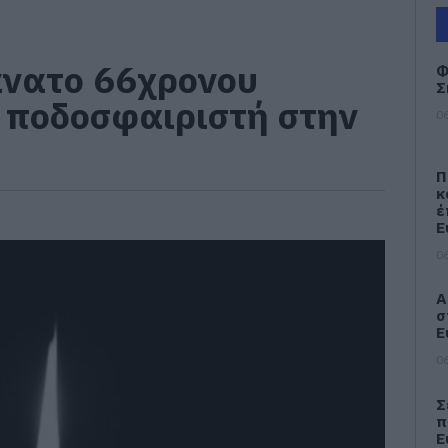
άνατο 66χρονου
Φ
Σ
 ποδοσφαιριστή στην
06
Π
κ
έ
Ε
06
Α
σ
Ε
06
Σ
π
Ε