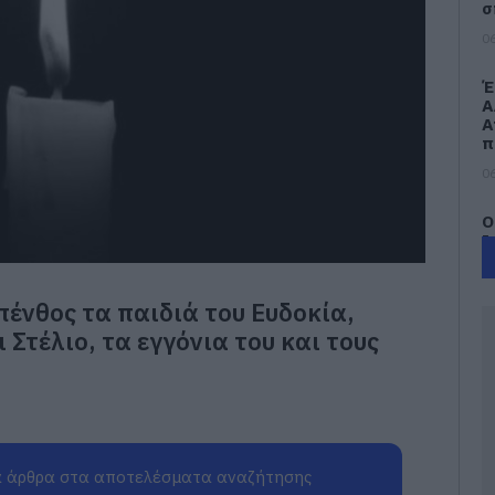
σ
06
Έ
Α
Α
π
06
Ο
Ι
έ
π
Ε
πένθος τα παιδιά του Ευδοκία,
φ
Στέλιο, τα εγγόνια του και τους
06
Ν
φ
κ
Χ
 άρθρα στα αποτελέσματα αναζήτησης
06