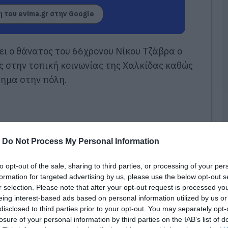
 του evima.gr στην Google
Κ
Ε
«
δ
τ
ει ο θάνατος του 66χρονου Νίκου Τζάβρα ο
γ
ός στην τοπική κοινωνίας της Χαλκίδας καθώς
06
ημα στην πόλη.
Σ
Κ
ε
–
γ
-
Do Not Process My Personal Information
06
Χ
to opt-out of the sale, sharing to third parties, or processing of your per
φ
formation for targeted advertising by us, please use the below opt-out s
κ
r selection. Please note that after your opt-out request is processed y
06
eing interest-based ads based on personal information utilized by us or
disclosed to third parties prior to your opt-out. You may separately opt-
Ο
losure of your personal information by third parties on the IAB’s list of