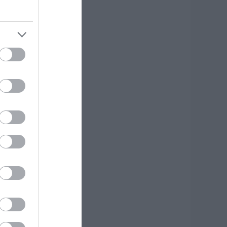
Βόμβα» στην
ύβοια διαλύθηκε
οδοσφαιρική
μάδα
.08.2026 | 11:45