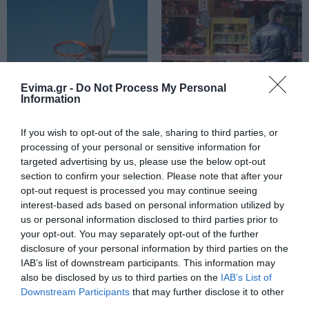
περιπτώσεις η ΑΑΔΕ επιβάλλει
φόρο από 10% έως 40%
08.08.2026 | 13:20
Εικόνες σοκ σε κοιμητήριο της
Εύβοιας: Δείτε τι έκαναν
Evima.gr -
Do Not Process My Personal
08.08.2026 | 13:00
Information
Αρχίζουν τα έργα για
Μεγάλη προσοχή στην
το νέο κλειστό
Εύβοια: Σπείρα ανοίγει
γυμναστήριο στην
επιχειρήσεις
If you wish to opt-out of the sale, sharing to third parties, or
Εύβοια
Α. Ο. Χαλκίς: Πρώτο φιλικό σήμερα
processing of your personal or sensitive information for
για νέα αγωνιστική περίοδο – Η
targeted advertising by us, please use the below opt-out
ώρα
section to confirm your selection. Please note that after your
08.08.2026 | 12:40
opt-out request is processed you may continue seeing
interest-based ads based on personal information utilized by
Τι γίνεται με τις τσούχτρες στην
us or personal information disclosed to third parties prior to
Εύβοια;
your opt-out. You may separately opt-out of the further
08.08.2026 | 12:20
disclosure of your personal information by third parties on the
IAB’s list of downstream participants. This information may
Σήμερα το μεγαλύτερο
Συρροή πιστών σε αυτό
also be disclosed by us to third parties on the
IAB’s List of
πανηγύρι του
το Μοναστήρι της
Καύσωνας και πολλά μποφόρ
Downstream Participants
that may further disclose it to other
καλοκαιριού στην
Εύβοιας!
αύριο στην Εύβοια! Συνεδρίασε η
third parties.
Εύβοια