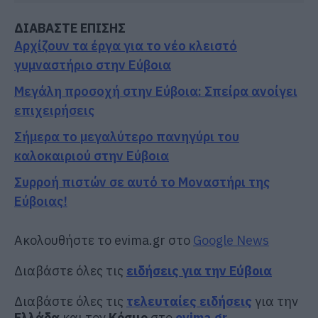
ΔΙΑΒΑΣΤΕ ΕΠΙΣΗΣ
Αρχίζουν τα έργα για το νέο κλειστό
γυμναστήριο στην Εύβοια
Μεγάλη προσοχή στην Εύβοια: Σπείρα ανοίγει
επιχειρήσεις
Σήμερα το μεγαλύτερο πανηγύρι του
καλοκαιριού στην Εύβοια
Συρροή πιστών σε αυτό το Μοναστήρι της
Εύβοιας!
Ακολουθήστε το evima.gr στο
Google News
Διαβάστε όλες τις
ειδήσεις για την Εύβοια
Διαβάστε όλες τις
τελευταίες ειδήσεις
για την
Ελλάδα
και τον
Κόσμο
στο
evima.gr