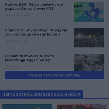
Όμιλος ΔΕΗ: Νέα συμφωνία για
χαρτοφυλάκιο έργων ΑΠΕ
08.08.2026 | 14:40
Σήμερα το μεγαλύτερο πανηγύρι
του καλοκαιριού στην Εύβοια
08.08.2026 | 14:20
Συρροή πιστών σε αυτό το
Μοναστήρι της Εύβοιας!
08.08.2026 | 14:00
Όλες οι τελευταίες ειδήσεις
Έξοδος Αυγούστου: Οι Αθηναίοι
«ψηφίζουν» Εύβοια για τις
διακοπές τους!
ΠΕΡΙΣΣΟΤΕΡΑ ΑΠΟ ΕΙΔΗΣΕΙΣ ΕΥΒΟΙΑ
08.08.2026 | 13:40
Μεταφορές χρημάτων: Σε ποιες