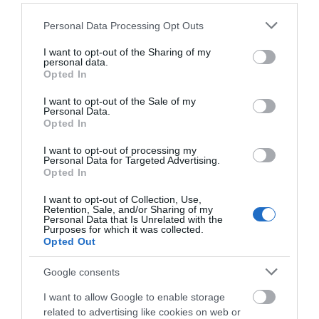
επιτροπή εκτίμησης κινδύνου
08.08.2026 | 12:00
Please note that this website/app uses one or more Google
Personal Data Processing Opt Outs
services and may gather and store information including but
Εύβοια: Οι ισχυροί άνεμοι
not limited to your visit or usage behaviour. You may click to
I want to opt-out of the Sharing of my
personal data.
έσπασαν μεγάλο πεύκο σε αυλή
grant or deny consent to Google and its third-party tags to
Opted In
εκκλησίας
use your data for below specified purposes in below Google
08.08.2026 | 11:40
consent section.
I want to opt-out of the Sale of my
Personal Data.
Opted In
Εύβοια: Αποκαταστάθηκε το
Έξοδος Αυγούστου: Οι
Εικόνες σοκ σε
ίντερνετ στον Οξύλιθο μετά από
Αθηναίοι «ψηφίζουν»
κοιμητήριο της
I want to opt-out of processing my
επέμβαση της CP COMPANY Ε.Ε.
Personal Data for Targeted Advertising.
Εύβοια για τις
Εύβοιας: Δείτε τι
08.08.2026 | 11:20
Opted In
διακοπές τους!
έκαναν
I want to opt-out of Collection, Use,
Αθλητικό σωματείο της Εύβοιας
Retention, Sale, and/or Sharing of my
εξέδωσε ανακοίνωση για το
Personal Data that Is Unrelated with the
βουλευτή Σίμο Κεδίκογλου- Τι
Purposes for which it was collected.
αναφέρει
Opted Out
08.08.2026 | 11:00
Google consents
I want to allow Google to enable storage
related to advertising like cookies on web or