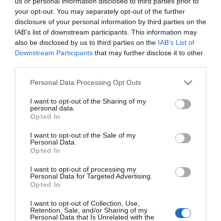
διαρκές και συνεχιζόμενο
us or personal information disclosed to third parties prior to
your opt-out. You may separately opt-out of the further
07.08.2026 | 15:00
disclosure of your personal information by third parties on the
ΠΕΡΙΣΣΟΤΕΡΑ ΑΠΟ ΕΙΔΗΣΕΙΣ ΕΥΒΟΙΑ
IAB’s list of downstream participants. This information may
Μεγάλη προσοχή δρόμος έχει
γεμίσει με λάδια στην Εύβοια
also be disclosed by us to third parties on the
IAB’s List of
Downstream Participants
that may further disclose it to other
07.08.2026 | 14:45
third parties.
Please note that this website/app uses one or more Google
Personal Data Processing Opt Outs
Πότε θα πληρωθούν οι συντάξεις
services and may gather and store information including but
Σεπτεμβρίου 2026
not limited to your visit or usage behaviour. You may click to
I want to opt-out of the Sharing of my
personal data.
07.08.2026 | 14:30
grant or deny consent to Google and its third-party tags to
Opted In
use your data for below specified purposes in below Google
Διακοπές στην
Εικόνες ντροπής από
consent section.
I want to opt-out of the Sale of my
Θλίψη στην Εύβοια: Γυναίκα
Κάρυστο: Το Χωνί είναι
ασυνείδητους στην
Personal Data.
έχασε την ζωή της
ο προορισμός για
Εύβοια: Πετούν ογκώδη
Opted In
αυθεντικές ελληνικές
αντικείμενα όπου
07.08.2026 | 14:15
γεύσεις
βρουν
I want to opt-out of processing my
Personal Data for Targeted Advertising.
Opted In
Νεκρός ανασύρθηκε 69χρονος
λουόμενος
I want to opt-out of Collection, Use,
Retention, Sale, and/or Sharing of my
07.08.2026 | 14:00
Personal Data that Is Unrelated with the