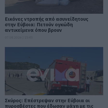
Εικόνες ντροπής από ασυνείδητους
στην Εύβοια: Πετούν ογκώδη
αντικείμενα όπου βρουν
07.08.2026 | 15:45
Σκύρος: Επέστρεψαν στην Εύβοια οι
πυροσβέστες που έδωσαν μάχη με τις