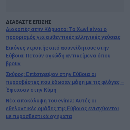
ΔΙΑΒΑΣΤΕ ΕΠΙΣΗΣ
Διακοπές στην Κάρυστο: Το Χωνί είναι ο
προορισμός για αυθεντικές ελληνικές γεύσεις
Εικόνες ντροπής από ασυνείδητους στην
Εύβοια: Πετούν ογκώδη αντικείμενα όπου
βρουν
Σκύρος: Επέστρεψαν στην Εύβοια οι
πυροσβέστες που έδωσαν μάχη με τις φλόγες –
Έφτασαν στην Κύμη
Νέα αποκάλυψη του evima: Αυτές οι
εθελοντικές ομάδες της Εύβοιας ενισχύονται
με πυροσβεστικά οχήματα