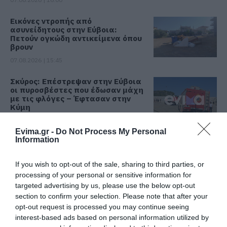
Εικόνες ντροπής από
ασυνείδητους στην Εύβοια:
Πετούν ογκώδη αντικείμενα όπου
βρουν
07.08.2026 | 15:45
Σκύρος: Επέστρεψαν στην Εύβοια
οι πυροσβέστες που έδωσαν μάχη
με τις φλόγες – Έφτασαν στην
Κύμη
07.08.2026 | 15:30
Evima.gr -
Do Not Process My Personal
Information
Νέα αποκάλυψη του evima: Αυτές
οι εθελοντικές ομάδες της
Εύβοιας ενισχύονται με
If you wish to opt-out of the sale, sharing to third parties, or
πυροσβεστικά οχήματα
processing of your personal or sensitive information for
07.08.2026 | 15:15
targeted advertising by us, please use the below opt-out
section to confirm your selection. Please note that after your
Κωνσταντοπούλου από τη
opt-out request is processed you may continue seeing
Βοιωτία: Αυτό που συμβαίνει δεν
Όλες οι τελευταίες ειδήσεις
interest-based ads based on personal information utilized by
είναι ατύχημα, είναι έγκλημα