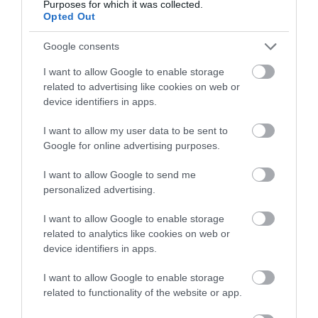
Purposes for which it was collected.
Opted Out
Μεγάλο πανηγύρι απόψε με την
Χαρά Βέρρα στην Εύβοια – Η
Google consents
περιοχή
Σκύρος: Επέστρεψαν
Νέα αποκάλυψη του
στην Εύβοια οι
evima: Αυτές οι
I want to allow Google to enable storage
07.08.2026 | 13:45
πυροσβέστες που
εθελοντικές ομάδες
related to advertising like cookies on web or
έδωσαν μάχη με τις
της Εύβοιας
device identifiers in apps.
Νεκρός 75χρονος που είχε φύγει
φλόγες – Έφτασαν
ενισχύονται με
για το χωράφι του
στην Κύμη
πυροσβεστικά
I want to allow my user data to be sent to
οχήματα
07.08.2026 | 13:30
Google for online advertising purposes.
I want to allow Google to send me
Το evima.gr Αποκαλύπτει: Τρία
personalized advertising.
πυροσβεστικά οχήματα έφτασαν
στην Εύβοια! Που θα δοθούν
I want to allow Google to enable storage
07.08.2026 | 13:05
related to analytics like cookies on web or
device identifiers in apps.
Συντάξεις: Ποιοι θα πάρουν
αύξηση το 2027 – Τα ποσά
Μεγάλη προσοχή
Θλίψη στην Εύβοια:
I want to allow Google to enable storage
δρόμος έχει γεμίσει με
Γυναίκα έχασε την ζωή
07.08.2026 | 13:00
related to functionality of the website or app.
λάδια στην Εύβοια
της