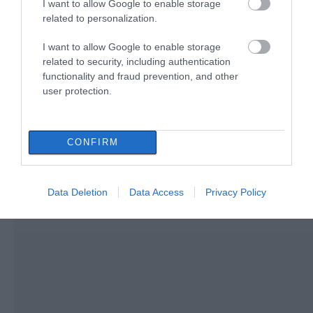
I want to allow Google to enable storage
Σκύρος: Στάχτη πάνω από 1.000
related to personalization.
στρέμματα στο Νησί – Νέες
εικόνες
I want to allow Google to enable storage
07.08.2026 | 12:45
related to security, including authentication
functionality and fraud prevention, and other
user protection.
CONFIRM
Data Deletion
Data Access
Privacy Policy