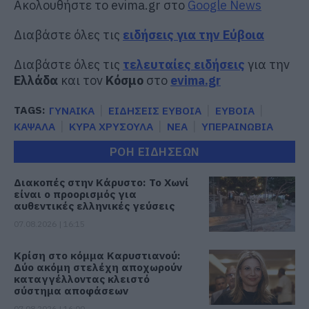
Ακολουθήστε το evima.gr στο
Google News
Διαβάστε όλες τις
ειδήσεις για την Εύβοια
Διαβάστε όλες τις
τελευταίες ειδήσεις
για την
Ελλάδα
και τον
Κόσμο
στο
evima.gr
TAGS:
ΓΥΝΑΙΚΑ
ΕΙΔΗΣΕΙΣ ΕΥΒΟΙΑ
ΕΥΒΟΙΑ
ΚΑΨΑΛΑ
ΚΥΡΑ ΧΡΥΣΟΥΛΑ
ΝΕΑ
ΥΠΕΡΑΙΝΩΒΙΑ
ΡΟΗ ΕΙΔΗΣΕΩΝ
Διακοπές στην Κάρυστο: Το Χωνί
είναι ο προορισμός για
αυθεντικές ελληνικές γεύσεις
07.08.2026 | 16:15
Κρίση στο κόμμα Καρυστιανού:
Δύο ακόμη στελέχη αποχωρούν
καταγγέλλοντας κλειστό
σύστημα αποφάσεων
07.08.2026 | 16:00