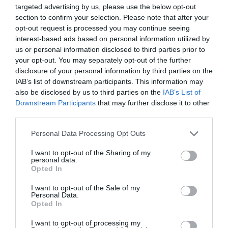
Δείτε εδώ που και πότε θα γίνει
targeted advertising by us, please use the below opt-out
το επόμενο πανηγύρι στην Εύβοια
section to confirm your selection. Please note that after your
opt-out request is processed you may continue seeing
06.08.2026 | 10:45
Ο μικρός μουσικός που
Θλίψη στην Εύβοια:
interest-based ads based on personal information utilized by
έγινε το πρόσωπο της
Άνδρας έχασε την ζωή
βραδιάς σε πανηγύρι
του
us or personal information disclosed to third parties prior to
της Εύβοιας
Σε αυτό τον Δήμο της Εύβοιας τα
your opt-out. You may separately opt-out of the further
έργα δεν κάνουν διακοπές! Που
disclosure of your personal information by third parties on the
έριξε άσφαλτο ο δήμαρχος
IAB’s list of downstream participants. This information may
06.08.2026 | 10:30
also be disclosed by us to third parties on the
IAB’s List of
Downstream Participants
that may further disclose it to other
Μεταμόρφωση του Σωτήρος: Η
third parties.
γιορτή που θα θυμίζει πάντα την
καταστροφική φωτιά στη Βόρεια
Please note that this website/app uses one or more Google
Personal Data Processing Opt Outs
Εύβοια
services and may gather and store information including but
not limited to your visit or usage behaviour. You may click to
I want to opt-out of the Sharing of my
06.08.2026 | 10:00
«Βόμβα» στην Εύβοια
Φίδι έκανε βόλτες σε
personal data.
grant or deny consent to Google and its third-party tags to
διαλύθηκε
αυλή σπιτιού στην
Opted In
ποδοσφαιρική ομάδα
Στα «κάγκελα» οι δάσκαλοι για
Εύβοια – Εικόνες
use your data for below specified purposes in below Google
τους διορισμούς: «Η Εύβοια δεν
consent section.
I want to opt-out of the Sale of my
μπορεί να παραμένει αόρατη»
Personal Data.
Opted In
06.08.2026 | 09:45
I want to opt-out of processing my