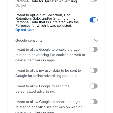
Καλοκαίρι στην Εύβοια: Πώς οι
Personal Data for Targeted Advertising.
νέοι γέμισαν με κόσμο και φέτος
Opted In
το χωριό τους!
I want to opt-out of Collection, Use,
06.08.2026 | 09:30
Retention, Sale, and/or Sharing of my
Γνωρίστε τα
Δείτε εδώ που και πότε
Personal Data that Is Unrelated with the
Purposes for which it was collected.
αρχαιολογικά
θα γίνει το επόμενο
Χωρίς νερό σήμερα αυτές οι
Opted Out
ευρήματα της Εύβοιας!
περιοχές της Εύβοιας
πανηγύρι στην Εύβοια
Δείτε τα σημεία
06.08.2026 | 09:15
ξενάγησης
Google consents
I want to allow Google to enable storage
Ποιες περιοχές θα έχουν σήμερα
related to advertising like cookies on web or
(6/8) διακοπή ρεύματος στην
device identifiers in apps.
Εύβοια
06.08.2026 | 09:00
I want to allow my user data to be sent to
Google for online advertising purposes.
I want to allow Google to send me
personalized advertising.
I want to allow Google to enable storage
related to analytics like cookies on web or
device identifiers in apps.