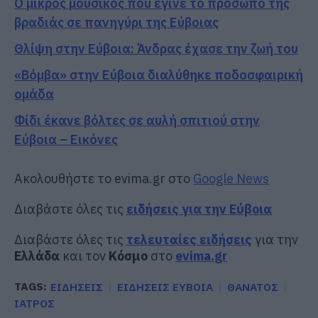
Ο μικρός μουσικός που έγινε το πρόσωπο της
βραδιάς σε πανηγύρι της Εύβοιας
Θλίψη στην Εύβοια: Άνδρας έχασε την ζωή του
«Βόμβα» στην Εύβοια διαλύθηκε ποδοσφαιρική
ομάδα
Φίδι έκανε βόλτες σε αυλή σπιτιού στην
Εύβοια – Εικόνες
Ακολουθήστε το evima.gr στο
Google News
Διαβάστε όλες τις
ειδήσεις για την Εύβοια
Διαβάστε όλες τις
τελευταίες ειδήσεις
για την
Ελλάδα
και τον
Κόσμο
στο
evima.gr
TAGS:
ΕΙΔΗΣΕΙΣ
ΕΙΔΗΣΕΙΣ ΕΥΒΟΙΑ
ΘΑΝΑΤΟΣ
ΙΑΤΡΟΣ