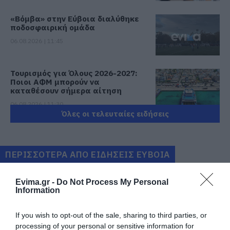
«Βόμβα» στην Εύβοια διαλύθηκε
ποδοσφαιρική ομάδα
06.08.2026 | 11:45
Τουρισμός για Όλους 2026-2027:
Ποιοι ΑΦΜ μπορούν να
καταθέσουν σήμερα αίτηση
06.08.2026 | 11:30
Όλες οι τελευταίες ειδήσεις
Φίδι έκανε βόλτες σε αυλή
σπιτιού στην Εύβοια – Εικόνες
06.08.2026 | 11:15
ΠΕΡΙΣΣΟΤΕΡΑ ΑΠΟ ΕΙΔΗΣΕΙΣ ΕΥΒΟΙΑ
Γνωρίστε τα αρχαιολογικά
Evima.gr -
Do Not Process My Personal
ευρήματα της Εύβοιας! Δείτε τα
Information
σημεία ξενάγησης
06.08.2026 | 11:00
If you wish to opt-out of the sale, sharing to third parties, or
processing of your personal or sensitive information for