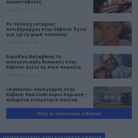
προκαταβολές
08.08.2026 | 18:00
Σε πελάγη ευτυχίας
αντιδήμαρχος στην Εύβοια! Έγινε
για τρίτη φορά παππούς!
08.08.2026 | 17:40
Ευρυδίκη Βαλαβάνη: Οι
οικογενειακές διακοπές στην
Εύβοια! Δείτε σε ποια παραλία
08.08.2026 | 17:20
«Κόκκινος» συναγερμός στην
Εύβοια: Red Code αύριο Κυριακή –
Αυξημένη ετοιμότητα παντού
08.08.2026 | 17:00
Όλες οι τελευταίες ειδήσεις
Ρόδος: Έγραψαν 80χρονη για
κράνος!
08.08.2026 | 16:40
ΠΕΡΙΣΣΟΤΕΡΑ ΑΠΟ ΕΙΔΗΣΕΙΣ ΕΥΒΟΙΑ