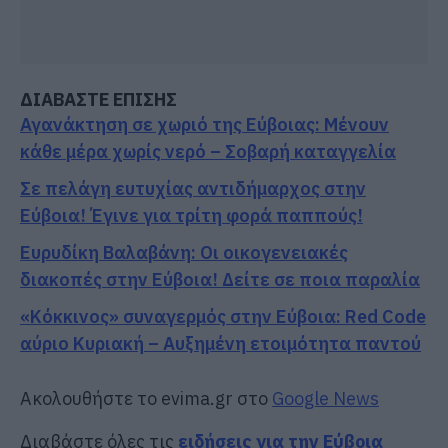
ΔΙΑΒΑΣΤΕ ΕΠΙΣΗΣ
Αγανάκτηση σε χωριό της Εύβοιας: Μένουν
κάθε μέρα χωρίς νερό – Σοβαρή καταγγελία
Σε πελάγη ευτυχίας αντιδήμαρχος στην
Εύβοια! Έγινε για τρίτη φορά παππούς!
Ευρυδίκη Βαλαβάνη: Οι οικογενειακές
διακοπές στην Εύβοια! Δείτε σε ποια παραλία
«Κόκκινος» συναγερμός στην Εύβοια: Red Code
αύριο Κυριακή – Αυξημένη ετοιμότητα παντού
Ακολουθήστε το evima.gr στο
Google News
Διαβάστε όλες τις
ειδήσεις για την Εύβοια