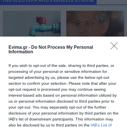
Θρήνος σε όλη την Εύβοια για τον
επιχειρηματία που έφυγε απο
την ζωή
08.08.2026 | 16:20
Πάτρα: Θρήνος για μωράκι μόλις 8
Evima.gr -
Do Not Process My Personal
ημερών – Νοσηλευόταν στη ΜΕΘ
Information
Νεογνών
Αγανάκτηση σε χωριό
Σε πελάγη ευτυχίας
08.08.2026 | 16:00
της Εύβοιας: Μένουν
αντιδήμαρχος στην
If you wish to opt-out of the sale, sharing to third parties, or
κάθε μέρα χωρίς νερό –
Εύβοια! Έγινε για τρίτη
processing of your personal or sensitive information for
Σοβαρή καταγγελία
φορά παππούς!
Αρχίζουν τα έργα για το νέο
targeted advertising by us, please use the below opt-out
κλειστό γυμναστήριο στην Εύβοια
section to confirm your selection. Please note that after your
08.08.2026 | 15:40
opt-out request is processed you may continue seeing
interest-based ads based on personal information utilized by
us or personal information disclosed to third parties prior to
Φωτιά στη Βοιωτία: Έκτακτα
your opt-out. You may separately opt-out of the further
μέτρα στήριξης για την εστίαση
disclosure of your personal information by third parties on the
ζητά η ΠΣτΕ
IAB’s list of downstream participants. This information may
08.08.2026 | 15:20
also be disclosed by us to third parties on the
IAB’s List of