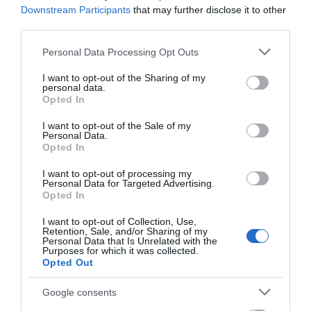
Ευρυδίκη Βαλαβάνη: Οι
«Κόκκινος»
Downstream Participants
that may further disclose it to other
οικογενειακές
συναγερμός στην
Μεγάλη προσοχή στην Εύβοια:
third parties.
διακοπές στην Εύβοια!
Εύβοια: Red Code αύριο
Σπείρα ανοίγει επιχειρήσεις
Δείτε σε ποια παραλία
Κυριακή – Αυξημένη
Please note that this website/app uses one or more Google
08.08.2026 | 15:00
Personal Data Processing Opt Outs
ετοιμότητα παντού
services and may gather and store information including but
not limited to your visit or usage behaviour. You may click to
I want to opt-out of the Sharing of my
personal data.
Όμιλος ΔΕΗ: Νέα συμφωνία για
grant or deny consent to Google and its third-party tags to
Opted In
χαρτοφυλάκιο έργων ΑΠΕ
use your data for below specified purposes in below Google
consent section.
08.08.2026 | 14:40
I want to opt-out of the Sale of my
Personal Data.
Opted In
Σήμερα το μεγαλύτερο πανηγύρι
I want to opt-out of processing my
του καλοκαιριού στην Εύβοια
Personal Data for Targeted Advertising.
Θρήνος σε όλη την
Αρχίζουν τα έργα για
Opted In
08.08.2026 | 14:20
Εύβοια για τον
το νέο κλειστό
επιχειρηματία που
γυμναστήριο στην
I want to opt-out of Collection, Use,
έφυγε απο την ζωή
Εύβοια
Retention, Sale, and/or Sharing of my
Συρροή πιστών σε αυτό το
Personal Data that Is Unrelated with the
Purposes for which it was collected.
Μοναστήρι της Εύβοιας!
Opted Out
08.08.2026 | 14:00
Google consents