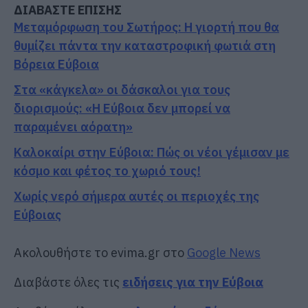
ΔΙΑΒΑΣΤΕ ΕΠΙΣΗΣ
Μεταμόρφωση του Σωτήρος: Η γιορτή που θα
θυμίζει πάντα την καταστροφική φωτιά στη
Βόρεια Εύβοια
Στα «κάγκελα» οι δάσκαλοι για τους
διορισμούς: «Η Εύβοια δεν μπορεί να
παραμένει αόρατη»
Καλοκαίρι στην Εύβοια: Πώς οι νέοι γέμισαν με
κόσμο και φέτος το χωριό τους!
Χωρίς νερό σήμερα αυτές οι περιοχές της
Εύβοιας
Ακολουθήστε το evima.gr στο
Google News
Διαβάστε όλες τις
ειδήσεις για την Εύβοια