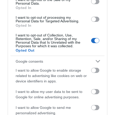
Πώς οι νέοι γέμισαν με
Απάτη-σοκ στην Εύβοια: «Βγάλτε
αυτές οι περιοχές της
Personal Data.
τα χρυσαφικά στο μπαλκόνι» –
κόσμο και φέτος το
Εύβοιας
Opted In
Έχασε 9.500 ευρώ και κοσμήματα
χωριό τους!
I want to opt-out of processing my
05.08.2026 | 21:20
Personal Data for Targeted Advertising.
Opted In
Σοκ σε επαρχιακό δρόμο: Οδηγός
κάνει τετραπλή προσπέραση
I want to opt-out of Collection, Use,
πάνω σε στροφή (βίντεο)
Retention, Sale, and/or Sharing of my
Personal Data that Is Unrelated with the
05.08.2026 | 21:00
Purposes for which it was collected.
Opted Out
Φωτιά σε λεωφορείο στην Εύβοια
Ποιες περιοχές θα
Εύβοια τώρα διακοπή
Google consents
05.08.2026 | 20:39
έχουν σήμερα (6/8)
νερού σε αυτή την
I want to allow Google to enable storage
διακοπή ρεύματος
περιοχή της
στην Εύβοια
Αμαρύνθου
related to advertising like cookies on web or
device identifiers in apps.
Η λειτουργία στα κλειδιά του
αυτοκινήτου που λίγοι οδηγοί
I want to allow my user data to be sent to
γνωρίζουν και είναι πολύ χρήσιμη
Google for online advertising purposes.
το καλοκαίρι
05.08.2026 | 20:20
I want to allow Google to send me
personalized advertising.