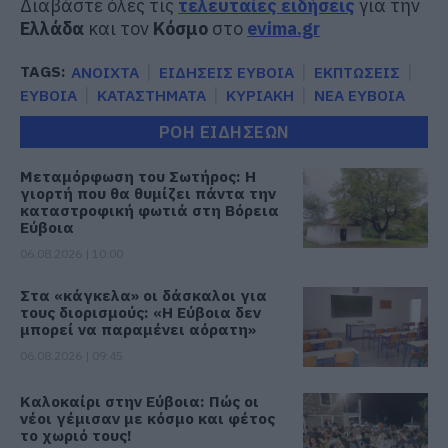
Διαβάστε όλες τις
τελευταίες ειδήσεις
για την
Ελλάδα
και τον
Κόσμο
στο
evima.gr
TAGS:
ΑΝΟΙΧΤΑ
ΕΙΔΗΣΕΙΣ ΕΥΒΟΙΑ
ΕΚΠΤΩΣΕΙΣ
ΕΥΒΟΙΑ
ΚΑΤΑΣΤΗΜΑΤΑ
ΚΥΡΙΑΚΗ
ΝΕΑ ΕΥΒΟΙΑ
ΡΟΗ ΕΙΔΗΣΕΩΝ
Μεταμόρφωση του Σωτήρος: Η
γιορτή που θα θυμίζει πάντα την
καταστροφική φωτιά στη Βόρεια
Εύβοια
06.08.2026 | 10:00
Στα «κάγκελα» οι δάσκαλοι για
τους διορισμούς: «Η Εύβοια δεν
μπορεί να παραμένει αόρατη»
06.08.2026 | 09:45
Καλοκαίρι στην Εύβοια: Πώς οι
νέοι γέμισαν με κόσμο και φέτος
το χωριό τους!