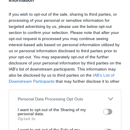
Information
Καιρός: Ανεβαίνει από σήμερα ο
If you wish to opt-out of the sale, sharing to third parties, or
υδράργυρος στην Εύβοια!
Επιμένουν τα μποφόρ
processing of your personal or sensitive information for
targeted advertising by us, please use the below opt-out
06.08.2026 | 08:15
section to confirm your selection. Please note that after your
opt-out request is processed you may continue seeing
Δύσκολες οι επόμενες ώρες στην
interest-based ads based on personal information utilized by
Εύβοια: Δείτε τι ανακοινώθηκε –
Προσοχή
Μεταμόρφωση του
Στα «κάγκελα» οι
us or personal information disclosed to third parties prior to
Σωτήρος: Η γιορτή που
δάσκαλοι για τους
your opt-out. You may separately opt-out of the further
06.08.2026 | 08:00
θα θυμίζει πάντα την
διορισμούς: «Η Εύβοια
disclosure of your personal information by third parties on the
καταστροφική φωτιά
δεν μπορεί να
IAB’s list of downstream participants. This information may
Ενισχύεται το ΕΚΑΒ Μαντουδίου
στη Βόρεια Εύβοια
παραμένει αόρατη»
also be disclosed by us to third parties on the
IAB’s List of
με δύο ακόμη μόνιμους διασώστες
– Νέο ασθενοφόρο στον τομέα
Downstream Participants
that may further disclose it to other
third parties.
05.08.2026 | 22:00
Please note that this website/app uses one or more Google
Personal Data Processing Opt Outs
Κοριτσάκι βρέθηκε μόνο στους
services and may gather and store information including but
δρόμους – Χειροπέδες στον
not limited to your visit or usage behaviour. You may click to
I want to opt-out of the Sharing of my
25χρονο πατέρα του
personal data.
grant or deny consent to Google and its third-party tags to
Opted In
05.08.2026 | 21:40
use your data for below specified purposes in below Google
Καλοκαίρι στην Εύβοια:
Χωρίς νερό σήμερα
consent section.
I want to opt-out of the Sale of my