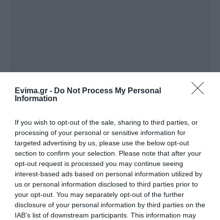
Evima.gr -
Do Not Process My Personal
ΔΙΑΒΑΣΤΕ ΕΠΙΣΗΣ
Information
Σε ποιο χωριό της Κύμης θα γίνει σήμερα
σεμινάριο πρώτων βοηθειών
If you wish to opt-out of the sale, sharing to third parties, or
processing of your personal or sensitive information for
targeted advertising by us, please use the below opt-out
Ακολουθήστε το evima.gr στο
Google News
section to confirm your selection. Please note that after your
opt-out request is processed you may continue seeing
Διαβάστε όλες τις
ειδήσεις για την Εύβοια
interest-based ads based on personal information utilized by
us or personal information disclosed to third parties prior to
Διαβάστε όλες τις
τελευταίες ειδήσεις
για την
your opt-out. You may separately opt-out of the further
Ελλάδα
και τον
Κόσμο
στο
evima.gr
disclosure of your personal information by third parties on the
IAB’s list of downstream participants. This information may