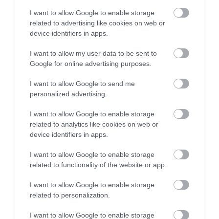
Αυτοψία στα καμένα: 37 σπίτια
κρίθηκαν κατεδαφιστέα στο
I want to allow Google to enable storage
Πόρτο Γερμενό
related to advertising like cookies on web or
07.08.2026 | 17:40
device identifiers in apps.
Εύβοια: Αυτός είναι ο 36χρονος
I want to allow my user data to be sent to
επιχειρηματίας πού έχασε την
Google for online advertising purposes.
ζωή του
07.08.2026 | 17:20
I want to allow Google to send me
personalized advertising.
Οδηγός λεωφορείου υπέστη
καρδιακό επεισόδιο ενώ οδηγούσε
I want to allow Google to enable storage
related to analytics like cookies on web or
07.08.2026 | 17:00
device identifiers in apps.
Όλες οι τελευταίες ειδήσεις
I want to allow Google to enable storage
Αυγουστιάτικη απόβαση στην
Εύβοια – «Κόκκινο» πριν από την
related to functionality of the website or app.
Υψηλή Γέφυρα Χαλκίδας
ΠΕΡΙΣΣΟΤΕΡΑ ΑΠΟ ΕΙΔΗΣΕΙΣ ΕΥΒΟΙΑ
I want to allow Google to enable storage
07.08.2026 | 16:45
related to personalization.
Άνδρας απειλούσε να πέσει από
I want to allow Google to enable storage
το μπαλκόνι