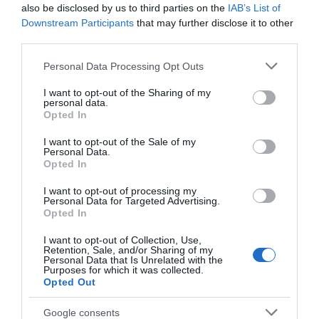
TAGS:
66ΧΡΟΝΟΣ
ΑΝΔΡΟΝΙΑΝΟΙ
ΔΟΛΟΦΟΝΙΑ
also be disclosed by us to third parties on the
IAB’s List of
ΕΙΔΗΣΕΙΣ
ΕΙΔΗΣΕΙΣ ΣΗΜΕΡΑ
ΕΥΒΟΙΑ
ΚΥΜΗ
Downstream Participants
that may further disclose it to other
ΝΕΑ
ΝΕΑ ΕΥΒΟΙΑ
ΠΑΙΔΙΑ
ΠΑΤΕΡΑΣ
third parties.
ΡΟΗ ΕΙΔΗΣΕΩΝ
Please note that this website/app uses one or more Google
Personal Data Processing Opt Outs
services and may gather and store information including but
not limited to your visit or usage behaviour. You may click to
I want to opt-out of the Sharing of my
Αυτός ο δήμος της Εύβοιας πάει
personal data.
στα δικαστήρια για τις
grant or deny consent to Google and its third-party tags to
Opted In
ανεμογεννήτριες
use your data for below specified purposes in below Google
consent section.
07.08.2026 | 18:40
I want to opt-out of the Sale of my
Personal Data.
Opted In
Τραγική κατάληξη είχε η
θαλάσσια εκδρομή για 57χρονο
I want to opt-out of processing my
τουρίστα
Personal Data for Targeted Advertising.
Opted In
07.08.2026 | 18:20
I want to opt-out of Collection, Use,
Βαρύ πένθος για τον εκπαιδευτικό
Retention, Sale, and/or Sharing of my
από την Εύβοια που έφυγε από τη
Personal Data that Is Unrelated with the
ζωή
Purposes for which it was collected.
Opted Out
07.08.2026 | 18:00
Google consents