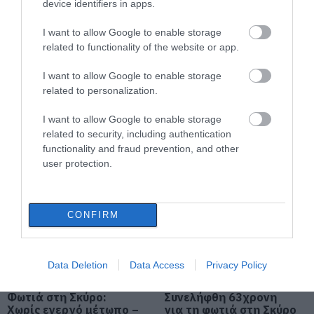
device identifiers in apps.
06.08.2026 | 21:40
I want to allow Google to enable storage
related to functionality of the website or app.
Σοκ στην Εύβοια με την κοπέλα
που έπεσε από την γέφυρα: Τα
νεότερα για την υγεία της
I want to allow Google to enable storage
related to personalization.
06.08.2026 | 21:20
Όλες οι τελευταίες ειδήσεις
I want to allow Google to enable storage
Νεότερα για τη Φωτιά στη Σκύρο:
related to security, including authentication
Κινδύνευσε κτηνοτροφική μονάδα
– Νέο βίντεο
functionality and fraud prevention, and other
ΠΕΡΙΣΣΟΤΕΡΑ ΑΠΟ ΕΙΔΗΣΕΙΣ ΕΥΒΟΙΑ
user protection.
06.08.2026 | 21:00
Καφές: Τα οφέλη της μέτριας
κατανάλωσης σύμφωνα με ειδικό
CONFIRM
στο μικροβίωμα του εντέρου
06.08.2026 | 21:00
Data Deletion
Data Access
Privacy Policy
«Ανάσα» για τους αγρότες στην
Εύβοια: Ολοκληρώθηκε μεγάλο
έργο
Φωτιά στη Σκύρο:
Συνελήφθη 63χρονη
Χωρίς ενεργό μέτωπο –
για τη φωτιά στη Σκύρο