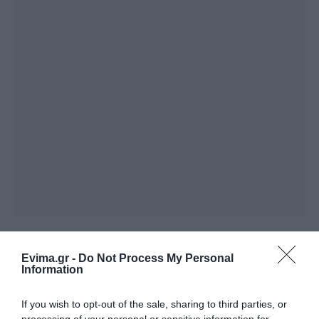
ΔΙΑΒΑΣΤΕ ΕΠΙΣΗΣ
Φωτιά στη Σκύρο: Χωρίς ενεργό μέτωπο –
Evima.gr -
Do Not Process My Personal
Information
Παραμένουν ισχυρές δυνάμεις της
Πυροσβεστικής
If you wish to opt-out of the sale, sharing to third parties, or
processing of your personal or sensitive information for