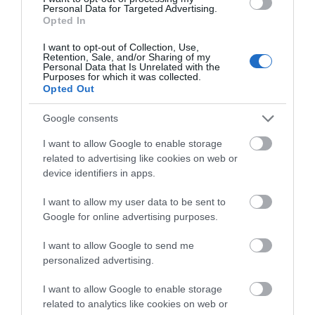
δυνάμεις της Πυροσβεστικής
Personal Data for Targeted Advertising.
Opted In
07.08.2026 | 00:10
I want to opt-out of Collection, Use,
Συνελήφθη 63χρονη για τη φωτιά
Retention, Sale, and/or Sharing of my
Personal Data that Is Unrelated with the
στη Σκύρο
Purposes for which it was collected.
Opted Out
06.08.2026 | 23:15
Google consents
Φωτιά στη Σκύρο: Δύσκολη νύχτα
για την Καλαμίτσα – Νέες εικόνες
I want to allow Google to enable storage
και βίντεο
related to advertising like cookies on web or
device identifiers in apps.
06.08.2026 | 22:04
I want to allow my user data to be sent to
Εύβοια: Με κατάνυξη και πλήθος
Google for online advertising purposes.
κόσμου η μεγάλη γιορτή στους
Ωρεούς – Παρών ο Θανάσης
Ζεμπίλης
I want to allow Google to send me
personalized advertising.
06.08.2026 | 22:00
I want to allow Google to enable storage
Συντάξεις Σεπτεμβρίου 2026:
Πότε πληρώνονται οι δικαιούχοι –
related to analytics like cookies on web or
Οι ημερομηνίες του e-ΕΦΚΑ