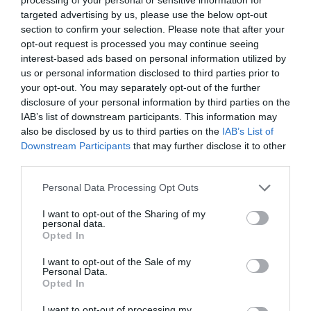
Συνελήφθη 63χρονη για τη φωτιά στη Σκύρο
targeted advertising by us, please use the below opt-out
Φωτιά στη Σκύρο: Δύσκολη νύχτα για την
section to confirm your selection. Please note that after your
opt-out request is processed you may continue seeing
Καλαμίτσα – Νέες εικόνες και βίντεο
interest-based ads based on personal information utilized by
us or personal information disclosed to third parties prior to
Σοκ στην Εύβοια με την κοπέλα που έπεσε από
your opt-out. You may separately opt-out of the further
την γέφυρα: Τα νεότερα για την υγεία της
disclosure of your personal information by third parties on the
IAB’s list of downstream participants. This information may
Ακολουθήστε το evima.gr στο
Google News
also be disclosed by us to third parties on the
IAB’s List of
Downstream Participants
that may further disclose it to other
Διαβάστε όλες τις
ειδήσεις για την Εύβοια
third parties.
Please note that this website/app uses one or more Google
Personal Data Processing Opt Outs
Διαβάστε όλες τις
τελευταίες ειδήσεις
για την
services and may gather and store information including but
Ελλάδα
και τον
Κόσμο
στο
evima.gr
not limited to your visit or usage behaviour. You may click to
I want to opt-out of the Sharing of my
personal data.
grant or deny consent to Google and its third-party tags to
Opted In
TAGS:
ΕΙΔΗΣΕΙΣ
ΕΙΔΗΣΕΙΣ ΕΥΒΟΙΑ
ΤΟΞΟΒΟΛΙΑ
use your data for below specified purposes in below Google
consent section.
I want to opt-out of the Sale of my
ΡΟΗ ΕΙΔΗΣΕΩΝ
Personal Data.
Opted In
Φωτιά στη Σκύρο: Χωρίς ενεργό
μέτωπο – Παραμένουν ισχυρές
I want to opt-out of processing my