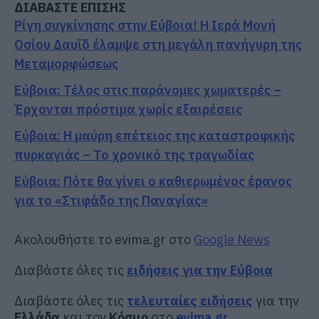
ΔΙΑΒΑΣΤΕ ΕΠΙΣΗΣ
Ρίγη συγκίνησης στην Εύβοια! Η Ιερά Μονή
Οσίου Δαυΐδ έλαμψε στη μεγάλη πανήγυρη της
Μεταμορφώσεως
Εύβοια: Τέλος στις παράνομες χωματερές –
Έρχονται πρόστιμα χωρίς εξαιρέσεις
Εύβοια: Η μαύρη επέτειος της καταστροφικής
πυρκαγιάς – Το χρονικό της τραγωδίας
Εύβοια: Πότε θα γίνει ο καθιερωμένος έρανος
για το «Στιφάδο της Παναγίας»
Ακολουθήστε το evima.gr στο
Google News
Διαβάστε όλες τις
ειδήσεις για την Εύβοια
Διαβάστε όλες τις
τελευταίες ειδήσεις
για την
Ελλάδα
και τον
Κόσμο
στο
evima.gr