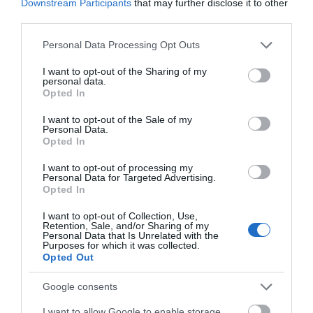
Downstream Participants
that may further disclose it to other
χρονικό της τραγωδίας
08.08.2026 | 17:40
third parties.
Please note that this website/app uses one or more Google
Ευρυδίκη Βαλαβάνη: Οι
Personal Data Processing Opt Outs
οικογενειακές διακοπές στην
services and may gather and store information including but
Εύβοια! Δείτε σε ποια παραλία
not limited to your visit or usage behaviour. You may click to
I want to opt-out of the Sharing of my
personal data.
grant or deny consent to Google and its third-party tags to
08.08.2026 | 17:20
Opted In
use your data for below specified purposes in below Google
consent section.
«Κόκκινος» συναγερμός στην
I want to opt-out of the Sale of my
Εύβοια: Red Code αύριο Κυριακή –
Personal Data.
Αυξημένη ετοιμότητα παντού
Opted In
Εύβοια: Πότε θα γίνει ο
Κάνεις δεν ξεχνά τι
καθιερωμένος έρανος
έζησε η Εύβοια πριν
08.08.2026 | 17:00
για το «Στιφάδο της
πέντε χρόνια
I want to opt-out of processing my
Personal Data for Targeted Advertising.
Παναγίας»
Opted In
Ρόδος: Έγραψαν 80χρονη για
κράνος!
I want to opt-out of Collection, Use,
08.08.2026 | 16:40
Retention, Sale, and/or Sharing of my
Personal Data that Is Unrelated with the
Purposes for which it was collected.
Opted Out
Google consents
I want to allow Google to enable storage