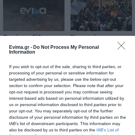
08.08.2026 | 19:00
Σε δημοπρασία η μπάλα των
ιστορικών γκολ του Μαραντόνα
Φωτιά στην Εύβοια σε
Ρίγη συγκίνησης στην
08.08.2026 | 18:40
ξερά χόρτα
Εύβοια! Η Ιερά Μονή
Evima.gr -
Do Not Process My Personal
Οσίου Δαυΐδ έλαμψε
Information
στη μεγάλη πανήγυρη
Αγανάκτηση σε χωριό της
της Μεταμορφώσεως
Εύβοιας: Μένουν κάθε μέρα χωρίς
If you wish to opt-out of the sale, sharing to third parties, or
νερό – Σοβαρή καταγγελία
processing of your personal or sensitive information for
08.08.2026 | 18:20
targeted advertising by us, please use the below opt-out
section to confirm your selection. Please note that after your
Αγροτικές ενισχύσεις: Ποιοι θα
opt-out request is processed you may continue seeing
λάβουν νωρίτερα τις
interest-based ads based on personal information utilized by
προκαταβολές
us or personal information disclosed to third parties prior to
08.08.2026 | 18:00
your opt-out. You may separately opt-out of the further
Εύβοια: Τέλος στις
Εύβοια: Η μαύρη
disclosure of your personal information by third parties on the
παράνομες χωματερές
Σε πελάγη ευτυχίας
επέτειος της
IAB’s list of downstream participants. This information may
αντιδήμαρχος στην Εύβοια! Έγινε
– Έρχονται πρόστιμα
καταστροφικής
also be disclosed by us to third parties on the
IAB’s List of
για τρίτη φορά παππούς!
χωρίς εξαιρέσεις
πυρκαγιάς – Το