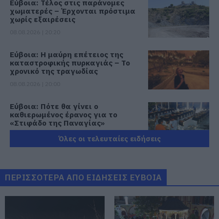
Εύβοια: Τέλος στις παράνομες
χωματερές – Έρχονται πρόστιμα
χωρίς εξαιρέσεις
08.08.2026 | 20:20
Εύβοια: Η μαύρη επέτειος της
καταστροφικής πυρκαγιάς – Το
χρονικό της τραγωδίας
08.08.2026 | 20:00
Εύβοια: Πότε θα γίνει ο
καθιερωμένος έρανος για το
«Στιφάδο της Παναγίας»
08.08.2026 | 19:40
Όλες οι τελευταίες ειδήσεις
Ο Αλέξης Τσίπρας παρουσιάζει το
οικονομικό πρόγραμμα της ΕΛ.Α.Σ.
στη Θεσσαλονίκη
ΠΕΡΙΣΣΟΤΕΡΑ ΑΠΟ ΕΙΔΗΣΕΙΣ ΕΥΒΟΙΑ
08.08.2026 | 19:20
Κάνεις δεν ξεχνά τι έζησε η
Εύβοια πριν πέντε χρόνια