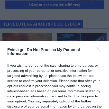
Όλες οι τελευταίες ειδήσεις
Ποιοι και γιατί θα πάρουν
διπλάσια σύνταξη τον Αύγουστο
07.08.2026 | 20:20
ΠΕΡΙΣΣΟΤΕΡΑ ΑΠΟ ΕΙΔΗΣΕΙΣ ΕΥΒΟΙΑ
Δείτε τι έκανε Δήμος της Εύβοιας
για τις φωτιές
07.08.2026 | 20:00
Evima.gr -
Do Not Process My Personal
Information
Μητέρα και γιος οι νεκροί από τη
If you wish to opt-out of the sale, sharing to third parties, or
σύγκρουση αυτοκινήτου με
φορτηγό
processing of your personal or sensitive information for
Εύβοια: Ηχηρό μήνυμα
Εύβοια: Γυναίκα έπεσε
targeted advertising by us, please use the below opt-out
07.08.2026 | 19:40
πέντε χρόνια μετά τη
θύμα διαδικτυακής
section to confirm your selection. Please note that after your
μεγάλη καταστροφή
απάτης – Πλήρωσε για
opt-out request is processed you may continue seeing
του 2021
τρακτέρ που δεν
Ράγισαν καρδιές στην Εύβοια: Το
interest-based ads based on personal information utilized by
παρέλαβε
τελευταίο «αντίο» στον 36χρονο
us or personal information disclosed to third parties prior to
επιχειρηματία
your opt-out. You may separately opt-out of the further
07.08.2026 | 19:10
disclosure of your personal information by third parties on the