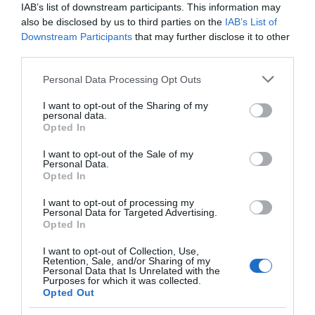
IAB’s list of downstream participants. This information may
Νέο επίδομα 600 ευρώ για
also be disclosed by us to third parties on the
IAB’s List of
σπουδαστές: Οι δικαιούχοι
Downstream Participants
that may further disclose it to other
07.08.2026 | 19:00
third parties.
Please note that this website/app uses one or more Google
Personal Data Processing Opt Outs
Τραγωδία στην Εύβοια:
Ανακοινώθηκαν νέες
Αυτός ο δήμος της Εύβοιας πάει
services and may gather and store information including but
Άνδρας ανασύρθηκε
προσλήψεις σε δήμο
στα δικαστήρια για τις
not limited to your visit or usage behaviour. You may click to
I want to opt-out of the Sharing of my
χωρίς τις αισθήσεις του
της Εύβοιας: Δείτε εδώ
ανεμογεννήτριες
personal data.
grant or deny consent to Google and its third-party tags to
από τη θάλασσα
Opted In
07.08.2026 | 18:40
use your data for below specified purposes in below Google
consent section.
I want to opt-out of the Sale of my
Τραγική κατάληξη είχε η
Personal Data.
θαλάσσια εκδρομή για 57χρονο
Opted In
τουρίστα
I want to opt-out of processing my
07.08.2026 | 18:20
Personal Data for Targeted Advertising.
Opted In
Βαρύ πένθος για τον εκπαιδευτικό
από την Εύβοια που έφυγε από τη
I want to opt-out of Collection, Use,
Δείτε τι έκανε Δήμος
Ράγισαν καρδιές στην
Retention, Sale, and/or Sharing of my
ζωή
Personal Data that Is Unrelated with the
της Εύβοιας για τις
Εύβοια: Το τελευταίο
Purposes for which it was collected.
07.08.2026 | 18:00
φωτιές
«αντίο» στον 36χρονο
Opted Out
επιχειρηματία
Αυτοψία στα καμένα: 37 σπίτια