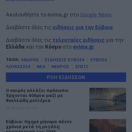
Ακολουθήστε το evima.gr στο
Google News
Διαβάστε όλες τις
ειδήσεις για την Εύβοια
Διαβάστε όλες τις
τελευταίες ειδήσεις
για την
Ελλάδα
και τον
Κόσμο
στο
evima.gr
TAGS:
ΑΝΔΡΑΣ
ΕΙΔΗΣΕΙΣ ΕΥΒΟΙΑ
ΕΥΒΟΙΑ
ΛΟΥΚΙΣΣΙΑ
ΝΕΑ
ΝΕΚΡΟΣ
ΣΠΙΤΙ
ΡΟΗ ΕΙΔΗΣΕΩΝ
Ο καιρός αλλάζει πρόσωπο:
Έρχονται 40άρια μαζί με
θυελλώδη μελτέμια
07.08.2026 | 22:20
Εύβοια: Ηχηρό μήνυμα πέντε
χρόνια μετά τη μεγάλη
καταστροφή του 2021