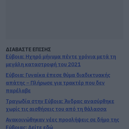
ΔΙΑΒΑΣΤΕ ΕΠΙΣΗΣ
Εύβοια: Ηχηρό μήνυμα πέντε χρόνια μετά τη
μεγάλη καταστροφή του 2021
Εύβοια: Γυναίκα έπεσε θύμα διαδικτυακής
απάτης – Πλήρωσε για τρακτέρ που δεν
παρέλαβε
Τραγωδία στην Εύβοια: Άνδρας ανασύρθηκε
χωρίς τις αισθήσεις του από τη θάλασσα
Ανακοινώθηκαν νέες προσλήψεις σε δήμο της
Εύβοιας: Δείτε εδώ