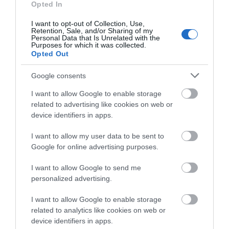
Opted In
Η Λίμνη Ευβοίας γίνεται σημείο
I want to opt-out of Collection, Use,
συνάντησης των γεύσεων της
Retention, Sale, and/or Sharing of my
Personal Data that Is Unrelated with the
Στερεάς Ελλάδας
Purposes for which it was collected.
Πένθος στην Εύβοια:
Πού θα γίνει το
10.08.2026 | 11:00
Opted Out
Γυναίκα έχασε τη ζωή
επόμενο πανηγύρι
της
στην Εύβοια με τη
Μαρία Νομικού
Χαλκίδα: Γιατί φωτίστηκε στα
Google consents
μωβ- ροζ το δημαρχείο στην
παραλία
I want to allow Google to enable storage
related to advertising like cookies on web or
10.08.2026 | 10:40
device identifiers in apps.
Έκτακτη διακοπή νερού στους
I want to allow my user data to be sent to
Ωρεούς Ευβοίας
Google for online advertising purposes.
10.08.2026 | 10:20
I want to allow Google to send me
Κόκκινος συναγερμός
Αυτά τα σχολεία
personalized advertising.
για φωτιά σήμερα στην
αναβαθμίζονται στην
Ελεγκτές της ΑΑΔΕ κατέσχεσαν
Εύβοια – Προσοχή
Εύβοια – Τι έργα
σχεδόν 1300 φιάλλες παράνομου
I want to allow Google to enable storage
γίνονται – Δείτε
ψυκτικού υγρού φρέον (εικόνες)
εικόνες
related to analytics like cookies on web or
10.08.2026 | 10:00
device identifiers in apps.