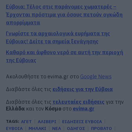
Εύβοια: Τέλος στις παράνομες χωματερές –
Έρχονται πρόστιμα για όσους πετούν ογκώδη
απορρίμματα
Γνωρίστε τα αρχαιολογικά ευρήματα της
Εύβοιας! Δείτε τα σημεία ξενάγησης
Καθαρό και άφθονο νερό σε αυτή την περιοχή
της Εύβοιας
Ακολουθήστε το evima.gr στο
Google News
Διαβάστε όλες τις
ειδήσεις για την Εύβοια
Διαβάστε όλες τις
τελευταίες ειδήσεις
για την
Ελλάδα
και τον
Κόσμο
στο
evima.gr
TAGS:
ΑΓΕΤ
ΑΛΙΒΕΡΙ
ΕΙΔΗΣΕΙΣ ΕΥΒΟΙΑ
ΕΥΒΟΙΑ
ΜΗΛΑΚΙ
ΝΕΑ
ΟΔΗΓΟΣ
ΠΡΟΒΑΤΟ