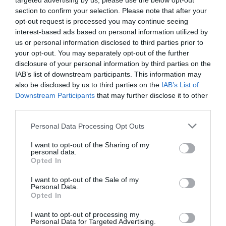
targeted advertising by us, please use the below opt-out
section to confirm your selection. Please note that after your
10.08.2026 | 12:40
opt-out request is processed you may continue seeing
interest-based ads based on personal information utilized by
Κόκκινος συναγερμός για φωτιά
σήμερα στην Εύβοια – Προσοχή
us or personal information disclosed to third parties prior to
your opt-out. You may separately opt-out of the further
10.08.2026 | 12:20
disclosure of your personal information by third parties on the
IAB’s list of downstream participants. This information may
also be disclosed by us to third parties on the
IAB’s List of
Πέθανε κτηνοτρόφος μετά τη
θανάτωση του κοπαδιού του
Downstream Participants
that may further disclose it to other
third parties.
10.08.2026 | 12:00
Please note that this website/app uses one or more Google
Personal Data Processing Opt Outs
Όλες οι τελευταίες ειδήσεις
services and may gather and store information including but
Αυτά τα σχολεία αναβαθμίζονται
not limited to your visit or usage behaviour. You may click to
I want to opt-out of the Sharing of my
στην Εύβοια – Τι έργα γίνονται –
personal data.
grant or deny consent to Google and its third-party tags to
Δείτε εικόνες
Opted In
use your data for below specified purposes in below Google
ΠΕΡΙΣΣΟΤΕΡΑ ΑΠΟ ΕΙΔΗΣΕΙΣ ΕΥΒΟΙΑ
10.08.2026 | 11:40
consent section.
I want to opt-out of the Sale of my
Personal Data.
Αύγουστος στην Εύβοια: Τι θα
Opted In
γίνει αύριο στα σοκάκια αυτού
χωριού
I want to opt-out of processing my
Personal Data for Targeted Advertising.
10.08.2026 | 11:20