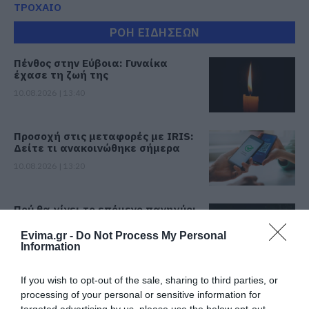
ΤΡΟΧΑΙΟ
ΡΟΗ ΕΙΔΗΣΕΩΝ
Πένθος στην Εύβοια: Γυναίκα
έχασε τη ζωή της
10.08.2026 | 13:40
Προσοχή στις μεταφορές με IRIS:
Δείτε τι ανακοινώθηκε σήμερα
10.08.2026 | 13:20
Πού θα γίνει το επόμενο πανηγύρι
στην Εύβοια με τη Μαρία Νομικού
Evima.gr -
Do Not Process My Personal
10.08.2026 | 13:00
Information
If you wish to opt-out of the sale, sharing to third parties, or
e-ΕΦΚΑ και ΔΥΠΑ: Ποιοι θα
πάρουν λεφτά τις επόμενες
processing of your personal or sensitive information for
ημέρες