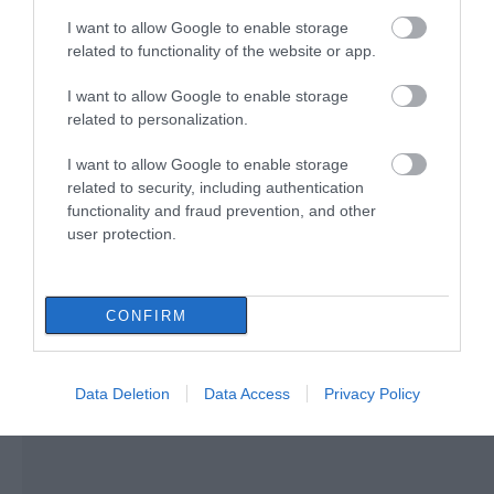
Μεγάλο βήμα για την υγεία στη
I want to allow Google to enable storage
Βόρεια Εύβοια
related to functionality of the website or app.
10.08.2026 | 09:40
I want to allow Google to enable storage
related to personalization.
Εορτολόγιο: Ποιοι γιορτάζουν
σήμερα, Δευτέρα 10 Αυγούστου
I want to allow Google to enable storage
Αύγουστος στην
Η Λίμνη Ευβοίας
10.08.2026 | 09:20
related to security, including authentication
Εύβοια: Τι θα γίνει
γίνεται σημείο
αύριο στα σοκάκια
συνάντησης των
functionality and fraud prevention, and other
αυτού χωριού
γεύσεων της Στερεάς
user protection.
Ελλάδας
Εύβοια: Που έχει διακοπή
ρεύματος σήμερα Δευτέρα 10
Αυγούστου
CONFIRM
10.08.2026 | 09:00
Data Deletion
Data Access
Privacy Policy