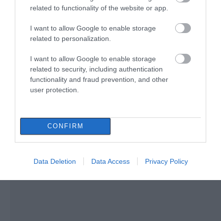
Χάος στην Εύβοια:
Νέα τραγωδία σε
Ποιοι κάνουν αίτηση σήμερα –
related to functionality of the website or app.
Ουρά χιλιομέτρων
παραλία της Εύβοιας:
Έως 600 ευρώ η επιδότηση
μέσα στον Αύγουστο –
Πέθανε άνδρας
«Κινδυνεύουμε να
I want to allow Google to enable storage
09.08.2026 | 14:40
χάσουμε το πλοίο!»
related to personalization.
Έκτακτα μέτρα και απαγορεύσεις
I want to allow Google to enable storage
σήμερα στην Εύβοια – Μεγάλη
προσοχή!
related to security, including authentication
functionality and fraud prevention, and other
09.08.2026 | 14:20
user protection.
CONFIRM
Data Deletion
Data Access
Privacy Policy