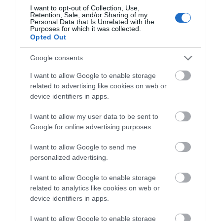
που συνεχίζεται
I want to opt-out of Collection, Use,
Παραλία «διαμάντι»: Θυμίζει
Retention, Sale, and/or Sharing of my
Κουφονήσια και απέχει μόλις 1,5
Personal Data that Is Unrelated with the
ώρα από την Αθήνα
Purposes for which it was collected.
Opted Out
09.08.2026 | 16:00
Google consents
Νέα τραγωδία σε παραλία της
Εύβοιας: Πέθανε άνδρας
I want to allow Google to enable storage
09.08.2026 | 15:40
related to advertising like cookies on web or
device identifiers in apps.
Χαμός με πασίγνωστο
Εύβοια: Προσοχή! Που
τραγουδιστή στην
απαγορεύεται η
Market Pass: Νέος κύκλος από το
I want to allow my user data to be sent to
Εύβοια – Δείτε τι έγινε
κυκλοφορία οχημάτων
φθινόπωρο του 2026 – Πότε
και πεζών
Google for online advertising purposes.
αναμένονται οι πληρωμές
09.08.2026 | 15:20
I want to allow Google to send me
personalized advertising.
Εύβοια: Έργα οδοποιίας 2,4 εκατ.
ευρώ – Ποιοι δρόμοι αλλάζουν
I want to allow Google to enable storage
related to analytics like cookies on web or
09.08.2026 | 15:00
device identifiers in apps.
I want to allow Google to enable storage
Τουρισμός για Όλους 2026-2027: