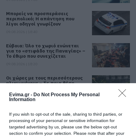
Μπορείς να προσπεράσεις
περιπολικό; Η απάντηση που
λίγοι οδηγοί γνωρίζουν
09.08.2026 | 18:40
Εύβοια: Όλο το χωριό ενώνεται
για το «στιφάδο της Παναγίας» –
Το έθιμο που συνεχίζεται
09.08.2026 | 18:20
Οι χώρες με τους περισσότερους
ηλικιωμένους – Σε ποια θέση
βρίσκεται η Ελλάδα
Evima.gr -
Do Not Process My Personal
09.08.2026 | 18:00
Information
Χαμός με πασίγνωστο
If you wish to opt-out of the sale, sharing to third parties, or
τραγουδιστή στην Εύβοια – Δείτε
τι έγινε
processing of your personal or sensitive information for
targeted advertising by us, please use the below opt-out
09.08.2026 | 17:40
section to confirm your selection. Please note that after your