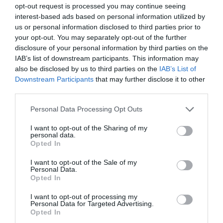
opt-out request is processed you may continue seeing
Τέλος στις καθυστερήσεις για τις
interest-based ads based on personal information utilized by
πινακίδες κυκλοφορίας – Τι
αλλάζει με το νέο ψηφιακό
us or personal information disclosed to third parties prior to
σύστημα
your opt-out. You may separately opt-out of the further
disclosure of your personal information by third parties on the
09.08.2026 | 17:20
Όλες οι τελευταίες ειδήσεις
IAB’s list of downstream participants. This information may
Εύβοια: Προσοχή! Που
also be disclosed by us to third parties on the
IAB’s List of
απαγορεύεται η κυκλοφορία
Downstream Participants
that may further disclose it to other
οχημάτων και πεζών
ΠΕΡΙΣΣΟΤΕΡΑ ΑΠΟ ΕΙΔΗΣΕΙΣ ΕΥΒΟΙΑ
third parties.
09.08.2026 | 17:00
Please note that this website/app uses one or more Google
Personal Data Processing Opt Outs
services and may gather and store information including but
15 Αυγούστου: Πώς αμείβεται η
not limited to your visit or usage behaviour. You may click to
I want to opt-out of the Sharing of my
υποχρεωτική αργία – Τι ισχύει
personal data.
για τους εργαζόμενους
grant or deny consent to Google and its third-party tags to
Opted In
use your data for below specified purposes in below Google
09.08.2026 | 16:40
consent section.
I want to opt-out of the Sale of my
Personal Data.
Χάος στην Εύβοια: Ουρά
Opted In
χιλιομέτρων μέσα στον Αύγουστο
– «Κινδυνεύουμε να χάσουμε το
Σοκ στην Εύβοια:
Εύβοια: Όλο το χωριό
I want to opt-out of processing my
πλοίο!»
Πάτησε σε ένα link για
ενώνεται για το
Personal Data for Targeted Advertising.
10 ευρώ και έχασε
«στιφάδο της
Opted In
09.08.2026 | 16:20
χιλιάδες
Παναγίας» – Το έθιμο