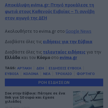
Αποκάλυψη evima.gr: Πτηνό προκάλεσε τη
φωτιά στους Καθενούς Ευβοίας – Τι συνέβη
στον αγωγό της ΔΕΗ
Ακολουθήστε το evima.gr στο
Google News
Διαβάστε όλες τις
ειδήσεις για την Εύβοια
Διαβάστε όλες τις
τελευταίες ειδήσεις
για την
Ελλάδα
και τον
Κόσμο
στο
evima.gr
TAGS:
ΑΡΤΑΚΗ
ΔΕΗ
ΕΙΔΗΣΕΙΣ ΕΥΒΟΙΑ
ΕΥΒΟΙΑ
ΚΟΛΟΝΑ
ΝΕΑ
ΤΡΟΧΑΙΟ
ΦΟΡΤΗΓΟ
ΡΟΗ ΕΙΔΗΣΕΩΝ
Σοκ στην Εύβοια: Πάτησε σε ένα
link για 10 ευρώ και έχασε
χιλιάδες
09.08.2026 | 19:00