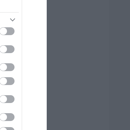
κύρος: Στάχτη
άνω από 1.000
τρέμματα στο
ησί – Νέες εικόνες
.08.2026 | 12:45
ώς θα πληρωθούν
σοι δουλέψουν στις
5 Αυγούστου
.08.2026 | 12:30