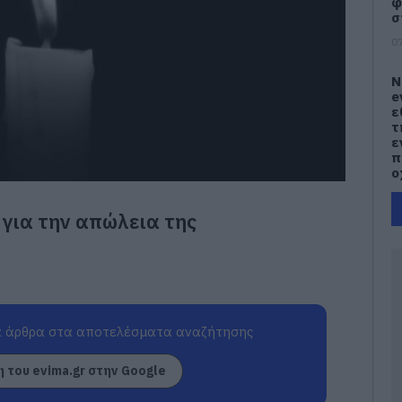
φ
σ
07
Ν
e
ε
τ
ε
π
ο
07
 για την απώλεια της
Κ
α
Α
δ
ε
δ
σ
 άρθρα στα αποτελέσματα αναζήτησης
07
 του evima.gr στην Google
Μ