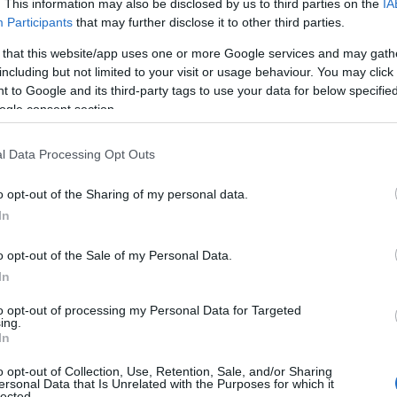
. This information may also be disclosed by us to third parties on the
IA
Β
αγαπητή στην τοπική κοινωνία.
Participants
that may further disclose it to other third parties.
–
07
 that this website/app uses one or more Google services and may gath
θυμία, τον σύζυγό της Διονύση, τα παιδιά
including but not limited to your visit or usage behaviour. You may click 
 αδέλφια της Ευθύμιο, Νίκο και Δέσποινα, οι
Ν
 to Google and its third-party tags to use your data for below specifi
π
ogle consent section.
αζί με συγγενείς και φίλους της οικογένειας.
τ
07
είς, φίλοι και κάτοικοι της περιοχής το
l Data Processing Opt Outs
τον Ιερό Ναό Κοιμήσεως της Θεοτόκου στον
Τ
o opt-out of the Sharing of my personal data.
Α
 Εξόδιος Ακολουθία μέσα σε κλίμα
π
In
ο
σ
o opt-out of the Sale of my Personal Data.
δ
In
07
to opt-out of processing my Personal Data for Targeted
Σ
ing.
π
In
2
o opt-out of Collection, Use, Retention, Sale, and/or Sharing
07
ersonal Data that Is Unrelated with the Purposes for which it
lected.