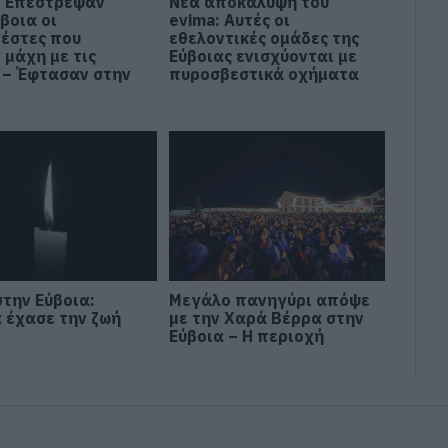
: Επέστρεψαν
Νέα αποκάλυψη του
βοια οι
evima: Αυτές οι
έστες που
εθελοντικές ομάδες της
 μάχη με τις
Εύβοιας ενισχύονται με
 – Έφτασαν στην
πυροσβεστικά οχήματα
στην Εύβοια:
Μεγάλο πανηγύρι απόψε
α έχασε την ζωή
με την Χαρά Βέρρα στην
Εύβοια – Η περιοχή