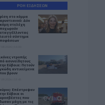
ΡΟΗ ΕΙΔΗΣΕΩΝ
ρίση στο κόμμα
αρυστιανού: Δύο
κόμη στελέχη
ποχωρούν
αταγγέλλοντας
λειστό σύστημα
ποφάσεων
.08.2026 | 16:00
ικόνες ντροπής
πό ασυνείδητους
την Εύβοια: Πετούν
γκώδη αντικείμενα
που βρουν
.08.2026 | 15:45
κύρος: Επέστρεψαν
την Εύβοια οι
υροσβέστες που
δωσαν μάχη με τις