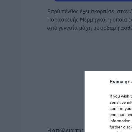
Βαρύ πένθος έχει σκορπίσει στον 
Παρασκευής Μέρμηγκα, η οποία έφ
από γενναία μάχη με σοβαρή ασθέ
Evima.gr 
If you wish 
sensitive in
confirm you
continue se
information 
further disc
Η απώλειά της έχει προκαλέσει βα