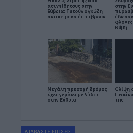
Εικόνες ντροπής από
Σκύρος
ασυνείδητους στην
στην Εύ
Εύβοια: Πετούν ογκώδη
πυροσβ
αντικείμενα όπου βρουν
έδωσαν
φλόγες
Κύμη
Μεγάλη προσοχή δρόμος
Θλίψη 
έχει γεμίσει με λάδια
Γυναίκ
στην Εύβοια
της
ΔΙΑΒΑΣΤΕ ΕΠΙΣΗΣ