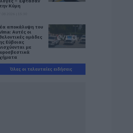
λόγες – Έφτασαν
την Κύμη
.08.2026 | 15:30
έα αποκάλυψη του
vima: Αυτές οι
θελοντικές ομάδες
ης Εύβοιας
νισχύονται με
υροσβεστικά
χήματα
.08.2026 | 15:15
Όλες οι τελευταίες ειδήσεις
ωνσταντοπούλου
πό τη Βοιωτία:
υτό που συμβαίνει
εν είναι ατύχημα,
ίναι έγκλημα
ιαρκές και
υνεχιζόμενο
.08.2026 | 15:00
εγάλη προσοχή