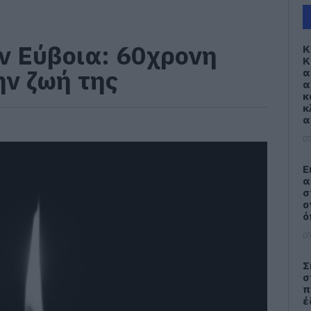
ν Εύβοια: 60χρονη
Κ
Κ
ην ζωή της
α
α
κ
κ
α
07
Ε
α
σ
ο
ό
07
Σ
σ
π
έ