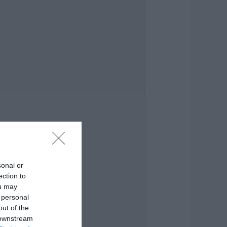
ρόμος έχει γεμίσει
ε λάδια στην
ύβοια
.08.2026 | 14:45
ότε θα πληρωθούν
ι συντάξεις
επτεμβρίου 2026
.08.2026 | 14:30
λίψη στην Εύβοια:
υναίκα έχασε την
ωή της
.08.2026 | 14:15
εκρός ανασύρθηκε
sonal or
9χρονος λουόμενος
ection to
.08.2026 | 14:00
ou may
 personal
out of the
εγάλο πανηγύρι
 downstream
πόψε με την Χαρά