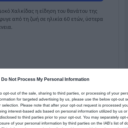
δ
μ
Δοκό Χαλκίδας η είδηση του θανάτου της
Ε
υγε από τη ζωή σε ηλικία 60 ετών, ύστερα
07
νεια.
Π
ο
Σ
07
Θ
Γ
ζ
-
Do Not Process My Personal Information
07
Ν
to opt-out of the sale, sharing to third parties, or processing of your per
6
formation for targeted advertising by us, please use the below opt-out s
07
r selection. Please note that after your opt-out request is processed y
eing interest-based ads based on personal information utilized by us or
disclosed to third parties prior to your opt-out. You may separately opt-
Μ
losure of your personal information by third parties on the IAB’s list of
θιά οδύνη στους οικείους της και σε όσους τη
α