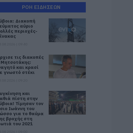
ΡΟΗ ΕΙΔΗΣΕΩΝ
ύβοια: Διακοπή
εύματος αύριο
ολλές περιοχές-
ίνακας
8.08.2026 | 09:40
ρχισε τις διακοπές
 Μητσοτάκης:
αγητό και κρασί
ε γνωστό στέκι
8.08.2026 | 09:20
υγκίνηση και
αθιά πίστη στην
ύβοια! Τίμησαν τον
σιο Ιωάννη του
ώσσο για το θαύμα
ης βροχής στη
ωτιά του 2021
8.08.2026 | 09:00