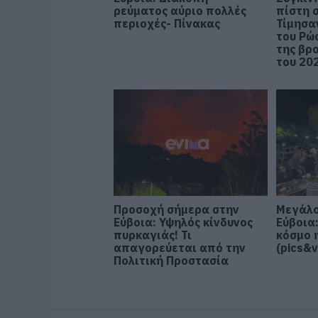
ρεύματος αύριο πολλές
πίστη 
περιοχές- Πίνακας
Τίμησα
του Ρώ
της βρ
του 20
Προσοχή σήμερα στην
Μεγάλο
Εύβοια: Υψηλός κίνδυνος
Εύβοια
πυρκαγιάς! Τι
κόσμο 
απαγορεύεται από την
(pics&v
Πολιτική Προστασία