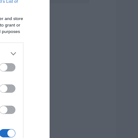
B’s List of
7.08.2026 | 21:40
er and store
to grant or
ύβοια: Γυναίκα
πεσε θύμα
ed purposes
ιαδικτυακής
πάτης – Πλήρωσε
ια τρακτέρ που δεν
αρέλαβε
7.08.2026 | 21:20
ραγωδία στην
ύβοια: Άνδρας
νασύρθηκε χωρίς
ις αισθήσεις του
πό τη θάλασσα
7.08.2026 | 20:57
νακοινώθηκαν νέες
ροσλήψεις σε δήμο
ης Εύβοιας: Δείτε
δώ