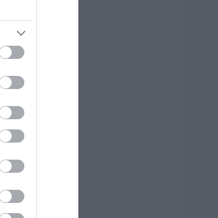
7.08.2026 | 20:40
οιοι και γιατί θα
άρουν διπλάσια
ύνταξη τον
ύγουστο
7.08.2026 | 20:20
είτε τι έκανε
ήμος της Εύβοιας
ια τις φωτιές
7.08.2026 | 20:00