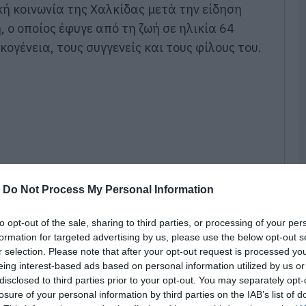
Μ
κή κοινωνία της Χαλκίδας μετά την είδηση
σ
 ο οποίος έφυγε από τη ζωή σε ηλικία 64
Π
κ
κογένεια, τους συγγενείς και τους φίλους του.
(
0
Ο
π
4
θ
0
Ε
-
Do Not Process My Personal Information
μ
χ
μ
to opt-out of the sale, sharing to third parties, or processing of your per
κ
formation for targeted advertising by us, please use the below opt-out s
2
r selection. Please note that after your opt-out request is processed y
0
eing interest-based ads based on personal information utilized by us or
disclosed to third parties prior to your opt-out. You may separately opt-
ς και αγαπητός στην πόλη, καθώς για χρόνια
Ν
losure of your personal information by third parties on the IAB’s list of
υ
τα στην περιοχή, διατηρώντας παραδοσιακό