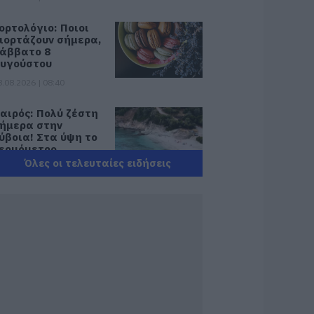
ορτολόγιο: Ποιοι
ιορτάζουν σήμερα,
άββατο 8
υγούστου
8.08.2026 | 08:40
αιρός: Πολύ ζέστη
ήμερα στην
ύβοια! Στα ύψη το
ερμόμετρο
Όλες οι τελευταίες ειδήσεις
8.08.2026 | 08:20
ροσοχή σήμερα
την Εύβοια:
ψηλός κίνδυνος
υρκαγιάς! Τι
παγορεύεται από
ην Πολιτική
ροστασία
8.08.2026 | 08:00