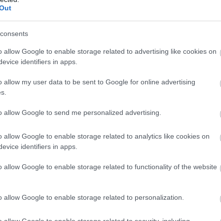
0
Out
Π
π
consents
σ
Α
o allow Google to enable storage related to advertising like cookies on
evice identifiers in apps.
0
o allow my user data to be sent to Google for online advertising
Δ
s.
Δ
γ
 πολλές περιοχές- Πίνακας
to allow Google to send me personalized advertising.
0
Εύβοια! Τίμησαν τον Όσιο Ιωάννη του Ρώσσο
o allow Google to enable storage related to analytics like cookies on
ιά του 2021
evice identifiers in apps.
 Εύβοια! Στα ύψη το θερμόμετρο
o allow Google to enable storage related to functionality of the website
ηλός κίνδυνος πυρκαγιάς! Τι απαγορεύεται
o allow Google to enable storage related to personalization.
gle News
o allow Google to enable storage related to security, including