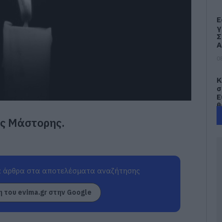
Ε
γ
Σ
Α
0
Κ
σ
Ε
θ
0
ης Μάστορης.
Π
σ
Υ
π
 άρθρα στα αποτελέσματα αναζήτησης
α
τ
Π
 του evima.gr στην Google
0