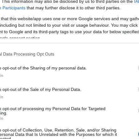
. This information may also be disclosed by us to third parties on the
IA
συνάντησης για πολλούς κατοίκους.
0
Participants
that may further disclose it to other third parties.
 that this website/app uses one or more Google services and may gath
ς, είχε κερδίσει την εκτίμηση όσων τον
including but not limited to your visit or usage behaviour. You may click 
Ε
ύπωμα στην τοπική κοινωνία.
έ
 to Google and its third-party tags to use your data for below specifi
δ
ogle consent section.
α
λη Μάστορη ειπώθηκε το απόγευμα της
γ
π
κολουθία τελέστηκε στον Ιερό Ναό Αναστάσεως
l Data Processing Opt Outs
0
Χαλκίδας.
o opt-out of the Sharing of my personal data.
Τ
In
ου τον συνόδευσαν στην τελευταία του
Ε
α
 βαθιά συγκίνηση.
o opt-out of the Sale of my Personal Data.
τ
α
In
0
to opt-out of processing my Personal Data for Targeted
ing.
Α
In
π
τ
o opt-out of Collection, Use, Retention, Sale, and/or Sharing
ε
ersonal Data that Is Unrelated with the Purposes for which it
lected.