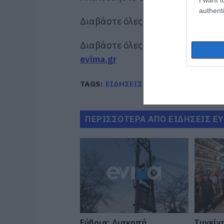
authenti
Διαβάστε όλες τις
ειδήσεις για τ
Διαβάστε όλες τις
τελευταίες ει
evima.gr
TAGS:
ΕΙΔΗΣΕΙΣ
ΕΙΔΗΣΕΙΣ ΕΥΒΟΙΑ
ΠΕΡΙΣΣΟΤΕΡΑ ΑΠΟ ΕΙΔΗΣΕΙΣ Ε
Εύβοια: Διακοπή
Συγκίν