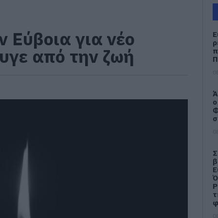
ν Εύβοια για νέο
Ε
ρ
υγε από την ζωή
π
Π
0
Ά
ο
Φ
σ
0
Σ
β
Ε
Ό
Ρ
τ
φ
0