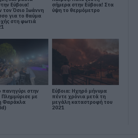
στην Εύβοια!
σήμερα στην Εύβοια! Στα
ν τον Όσιο Ιωάννη
ύψη το θερμόμετρο
σσο για το θαύμα
οχής στη φωτιά
21
 πανηγύρι στην
Εύβοια: Ηχηρό μήνυμα
: Πλημμύρισε με
πέντε χρόνια μετά τη
η Φαράκλα
μεγάλη καταστροφή του
id)
2021