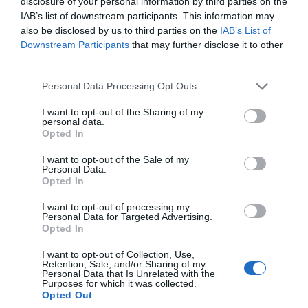
disclosure of your personal information by third parties on the
07.08.2026 | 18:40
IAB’s list of downstream participants. This information may
also be disclosed by us to third parties on the
IAB’s List of
Τραγική κατάληξη είχε η
Downstream Participants
that may further disclose it to other
θαλάσσια εκδρομή για 57χρονο
third parties.
τουρίστα
Please note that this website/app uses one or more Google
Personal Data Processing Opt Outs
07.08.2026 | 18:20
services and may gather and store information including but
not limited to your visit or usage behaviour. You may click to
I want to opt-out of the Sharing of my
Ανακοινώθηκαν νέες
Δείτε τι έκανε Δήμος
Βαρύ πένθος για τον εκπαιδευτικό
personal data.
προσλήψεις σε δήμο
της Εύβοιας για τις
grant or deny consent to Google and its third-party tags to
από την Εύβοια που έφυγε από τη
Opted In
της Εύβοιας: Δείτε εδώ
φωτιές
ζωή
use your data for below specified purposes in below Google
consent section.
I want to opt-out of the Sale of my
07.08.2026 | 18:00
Personal Data.
Opted In
Αυτοψία στα καμένα: 37 σπίτια
κρίθηκαν κατεδαφιστέα στο
I want to opt-out of processing my
Πόρτο Γερμενό
Personal Data for Targeted Advertising.
Opted In
07.08.2026 | 17:40
I want to opt-out of Collection, Use,
Εύβοια: Αυτός είναι ο 36χρονος
Retention, Sale, and/or Sharing of my
Ράγισαν καρδιές στην
Αυτός ο δήμος της
Personal Data that Is Unrelated with the
επιχειρηματίας πού έχασε την
Εύβοια: Το τελευταίο
Εύβοιας πάει στα
Purposes for which it was collected.
ζωή του
Opted Out
«αντίο» στον 36χρονο
δικαστήρια για τις
07.08.2026 | 17:20