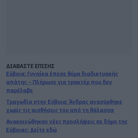
ΔΙΑΒΑΣΤΕ ΕΠΙΣΗΣ
Εύβοια: Γυναίκα έπεσε θύμα διαδικτυακής
απάτης – Πλήρωσε για τρακτέρ που δεν
παρέλαβε
Τραγωδία στην Εύβοια: Άνδρας ανασύρθηκε
χωρίς τις αισθήσεις του από τη θάλασσα
Ανακοινώθηκαν νέες προσλήψεις σε δήμο της
Εύβοιας: Δείτε εδώ