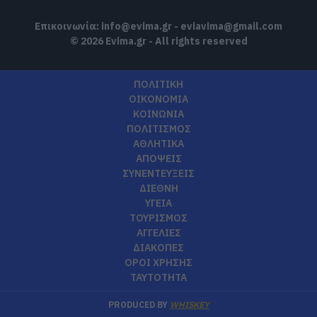
Επικοινωνία:
info@evima.gr
-
eviavima@gmail.com
© 2026 Evima.gr - All rights reserved
ΠΟΛΙΤΙΚΗ
ΟΙΚΟΝΟΜΙΑ
ΚΟΙΝΩΝΙΑ
ΠΟΛΙΤΙΣΜΟΣ
ΑΘΛΗΤΙΚΑ
ΑΠΟΨΕΙΣ
ΣΥΝΕΝΤΕΥΞΕΙΣ
ΔΙΕΘΝΗ
ΥΓΕΙΑ
ΤΟΥΡΙΣΜΟΣ
ΑΓΓΕΛΙΕΣ
ΔΙΑΚΟΠΕΣ
ΟΡΟΙ ΧΡΗΣΗΣ
ΤΑΥΤΟΤΗΤΑ
PRODUCED BY
WHISKEY