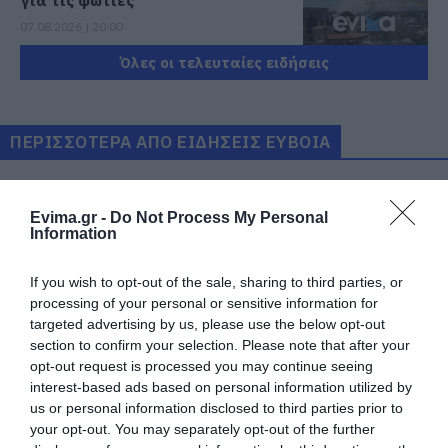
07.08.2026 | 20:00
Όλες οι τελευταίες ειδήσεις
Μητέρα και γιος οι νεκροί από τη
σύγκρουση αυτοκινήτου με
φορτηγό
ΠΕΡΙΣΣΟΤΕΡΑ ΑΠΟ ΕΙΔΗΣΕΙΣ ΕΥΒΟΙΑ
07.08.2026 | 19:40
Ράγισαν καρδιές στην Εύβοια: Το
τελευταίο «αντίο» στον 36χρονο
Evima.gr -
Do Not Process My Personal
επιχειρηματία
Information
07.08.2026 | 19:10
If you wish to opt-out of the sale, sharing to third parties, or
Νέο επίδομα 600 ευρώ για
processing of your personal or sensitive information for
σπουδαστές: Οι δικαιούχοι
targeted advertising by us, please use the below opt-out
section to confirm your selection. Please note that after your
07.08.2026 | 19:00
Εύβοια: Γυναίκα έπεσε
Τραγωδία στην Εύβοια:
θύμα διαδικτυακής
Άνδρας ανασύρθηκε
opt-out request is processed you may continue seeing
απάτης – Πλήρωσε για
χωρίς τις αισθήσεις του
interest-based ads based on personal information utilized by
τρακτέρ που δεν
από τη θάλασσα
Αυτός ο δήμος της Εύβοιας πάει
us or personal information disclosed to third parties prior to
παρέλαβε
στα δικαστήρια για τις
your opt-out. You may separately opt-out of the further
ανεμογεννήτριες