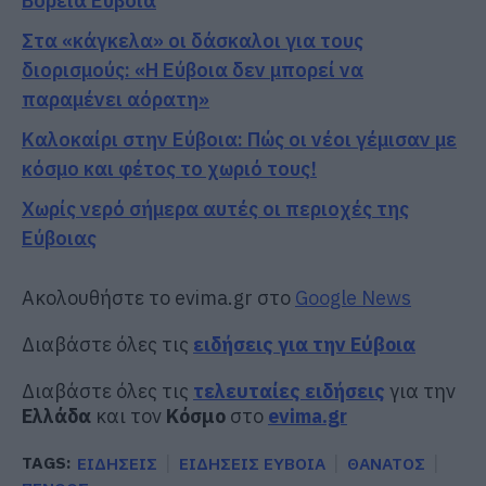
Βόρεια Εύβοια
Στα «κάγκελα» οι δάσκαλοι για τους
διορισμούς: «Η Εύβοια δεν μπορεί να
παραμένει αόρατη»
Καλοκαίρι στην Εύβοια: Πώς οι νέοι γέμισαν με
κόσμο και φέτος το χωριό τους!
Χωρίς νερό σήμερα αυτές οι περιοχές της
Εύβοιας
Ακολουθήστε το evima.gr στο
Google News
Διαβάστε όλες τις
ειδήσεις για την Εύβοια
Διαβάστε όλες τις
τελευταίες ειδήσεις
για την
Ελλάδα
και τον
Κόσμο
στο
evima.gr
TAGS:
ΕΙΔΗΣΕΙΣ
ΕΙΔΗΣΕΙΣ ΕΥΒΟΙΑ
ΘΑΝΑΤΟΣ