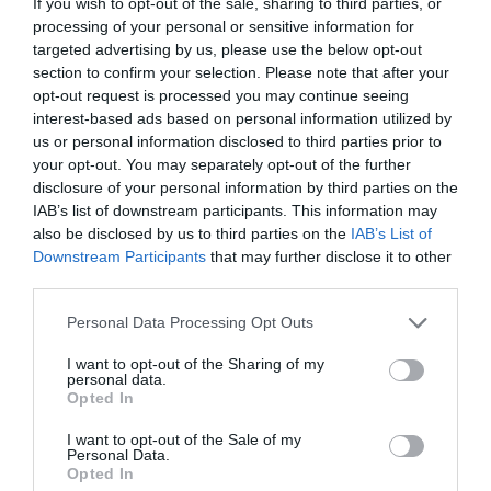
If you wish to opt-out of the sale, sharing to third parties, or
06.08.2026 | 08:15
processing of your personal or sensitive information for
targeted advertising by us, please use the below opt-out
Δύσκολες οι επόμενες ώρες στην
Εύβοια: Δείτε τι ανακοινώθηκε –
section to confirm your selection. Please note that after your
Προσοχή
Μεταμόρφωση του
Στα «κάγκελα» οι
opt-out request is processed you may continue seeing
Σωτήρος: Η γιορτή που
δάσκαλοι για τους
interest-based ads based on personal information utilized by
06.08.2026 | 08:00
θα θυμίζει πάντα την
διορισμούς: «Η Εύβοια
us or personal information disclosed to third parties prior to
καταστροφική φωτιά
δεν μπορεί να
your opt-out. You may separately opt-out of the further
Ενισχύεται το ΕΚΑΒ Μαντουδίου
στη Βόρεια Εύβοια
παραμένει αόρατη»
με δύο ακόμη μόνιμους διασώστες
disclosure of your personal information by third parties on the
– Νέο ασθενοφόρο στον τομέα
IAB’s list of downstream participants. This information may
also be disclosed by us to third parties on the
IAB’s List of
05.08.2026 | 22:00
Downstream Participants
that may further disclose it to other
third parties.
Κοριτσάκι βρέθηκε μόνο στους
δρόμους – Χειροπέδες στον
Please note that this website/app uses one or more Google
25χρονο πατέρα του
Personal Data Processing Opt Outs
services and may gather and store information including but
05.08.2026 | 21:40
not limited to your visit or usage behaviour. You may click to
I want to opt-out of the Sharing of my
personal data.
Καλοκαίρι στην Εύβοια:
Χωρίς νερό σήμερα
grant or deny consent to Google and its third-party tags to
Opted In
Πώς οι νέοι γέμισαν με
Απάτη-σοκ στην Εύβοια: «Βγάλτε
αυτές οι περιοχές της
use your data for below specified purposes in below Google
τα χρυσαφικά στο μπαλκόνι» –
κόσμο και φέτος το
Εύβοιας
consent section.
Έχασε 9.500 ευρώ και κοσμήματα
χωριό τους!
I want to opt-out of the Sale of my
Personal Data.
05.08.2026 | 21:20
Opted In