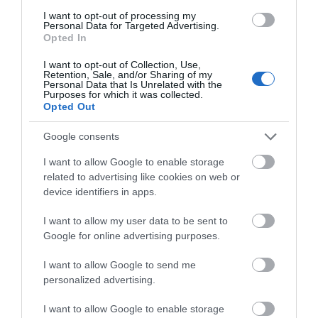
I want to opt-out of processing my
Σοκ σε επαρχιακό δρόμο: Οδηγός
Personal Data for Targeted Advertising.
κάνει τετραπλή προσπέραση
Opted In
πάνω σε στροφή (βίντεο)
05.08.2026 | 21:00
I want to opt-out of Collection, Use,
Retention, Sale, and/or Sharing of my
Personal Data that Is Unrelated with the
Φωτιά σε λεωφορείο στην Εύβοια
Purposes for which it was collected.
Ποιες περιοχές θα
Εύβοια τώρα διακοπή
Opted Out
05.08.2026 | 20:39
έχουν σήμερα (6/8)
νερού σε αυτή την
διακοπή ρεύματος
περιοχή της
Google consents
στην Εύβοια
Αμαρύνθου
I want to allow Google to enable storage
Η λειτουργία στα κλειδιά του
related to advertising like cookies on web or
αυτοκινήτου που λίγοι οδηγοί
γνωρίζουν και είναι πολύ χρήσιμη
device identifiers in apps.
το καλοκαίρι
I want to allow my user data to be sent to
05.08.2026 | 20:20
Google for online advertising purposes.
I want to allow Google to send me
personalized advertising.
I want to allow Google to enable storage