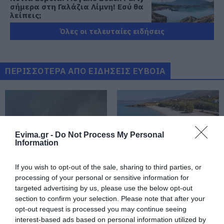
σήμερα στη Γαλάζια Λίμνη! Εσύ θα
λείπεις;
09.08.2026 | 09:00
Όλες οι τελευταίες ειδήσεις
Εορτολόγιο: Ποιοι γιορτάζουν
σήμερα, Κυριακή 9 Αυγούστου
ΠΕΡΙΣΣΟΤΕΡΑ ΑΠΟ ΕΙΔΗΣΕΙΣ ΕΥΒΟΙΑ
09.08.2026 | 08:40
Καιρός: Καύσωνας και πολλά
μποφόρ σήμερα στην Εύβοια
09.08.2026 | 08:20
Evima.gr -
Do Not Process My Personal
Information
«Κόκκινος» συναγερμός σήμερα
στην Εύβοια – Τι απαγορεύεται
If you wish to opt-out of the sale, sharing to third parties, or
Σε πλήρη ετοιμότητα
Γνωρίζατε ότι υπάρχει
processing of your personal or sensitive information for
09.08.2026 | 08:00
για ενδεχόμενο
Λουτράκι και στην
targeted advertising by us, please use the below opt-out
πυρκαγιάς σήμερα ο
Εύβοια;
section to confirm your selection. Please note that after your
Δήμος Χαλκιδέων-
Φωτιά στην Εύβοια σε ξερά χόρτα
opt-out request is processed you may continue seeing
Χρήσιμα τηλέφωνα
interest-based ads based on personal information utilized by
09.08.2026 | 00:10