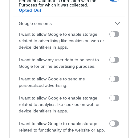
Ρώσσου λειτούργησε
στη Γαλάζια Λίμνη! Εσύ
Personal Data that Is Unrelated with the
Purposes for which it was collected.
χθες ο Μητροπολίτης
θα λείπεις;
08.08.2026 | 20:00
Opted Out
Χαλκίδος
Εύβοια: Πότε θα γίνει ο
Google consents
καθιερωμένος έρανος για το
«Στιφάδο της Παναγίας»
I want to allow Google to enable storage
08.08.2026 | 19:40
related to advertising like cookies on web or
device identifiers in apps.
I want to allow my user data to be sent to
Google for online advertising purposes.
I want to allow Google to send me
personalized advertising.
I want to allow Google to enable storage
related to analytics like cookies on web or
device identifiers in apps.
I want to allow Google to enable storage
related to functionality of the website or app.