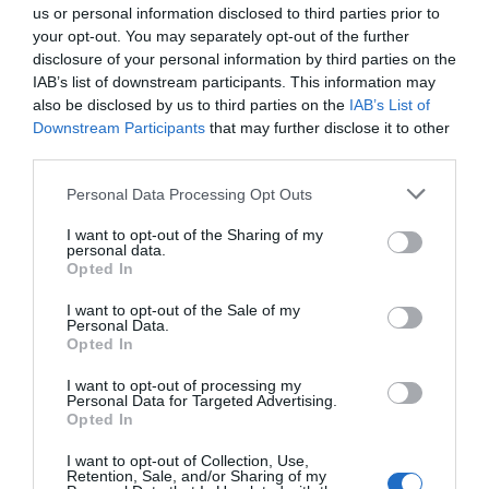
us or personal information disclosed to third parties prior to
your opt-out. You may separately opt-out of the further
disclosure of your personal information by third parties on the
IAB’s list of downstream participants. This information may
Ρίγη συγκίνησης στην Εύβοια! Η
Ιερά Μονή Οσίου Δαυΐδ έλαμψε
also be disclosed by us to third parties on the
IAB’s List of
στη μεγάλη πανήγυρη της
Downstream Participants
that may further disclose it to other
Μεταμορφώσεως
third parties.
08.08.2026 | 21:00
Μεγάλο συναυλία
Χωρίς ρεύμα σήμερα
Please note that this website/app uses one or more Google
Personal Data Processing Opt Outs
σήμερα στην Εύβοια με
Κυριακή 9, Αυγούστου
services and may gather and store information including but
Φάνης Σπανός: 500.000 € για την
γνωστό καλλιτέχνη του
πολλές περιοχές στην
ενεργειακή αναβάθμιση του 4ου
not limited to your visit or usage behaviour. You may click to
I want to opt-out of the Sharing of my
βιολιού!
Εύβοια
Δημοτικού Σχολείου Λιβαδειάς
personal data.
grant or deny consent to Google and its third-party tags to
Opted In
use your data for below specified purposes in below Google
08.08.2026 | 20:40
consent section.
I want to opt-out of the Sale of my
Personal Data.
Εύβοια: Τέλος στις παράνομες
Opted In
χωματερές – Έρχονται πρόστιμα
χωρίς εξαιρέσεις
I want to opt-out of processing my
08.08.2026 | 20:20
Personal Data for Targeted Advertising.
Opted In
Εύβοια: Η μαύρη επέτειος της
Σε αυτή την Ενορία του
Νότια Εύβοια: Μεγάλο
I want to opt-out of Collection, Use,
καταστροφικής πυρκαγιάς – Το
Οσίου Ιωάννη του
Beach Party σήμερα
Retention, Sale, and/or Sharing of my
χρονικό της τραγωδίας