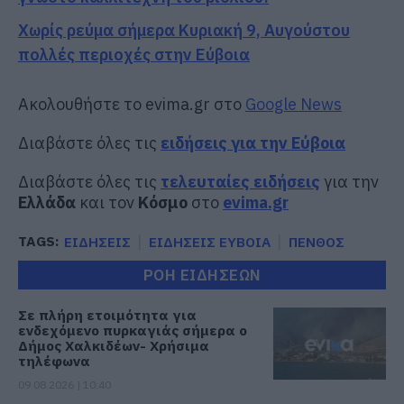
Χωρίς ρεύμα σήμερα Κυριακή 9, Αυγούστου
πολλές περιοχές στην Εύβοια
Ακολουθήστε το evima.gr στο
Google News
Διαβάστε όλες τις
ειδήσεις για την Εύβοια
Διαβάστε όλες τις
τελευταίες ειδήσεις
για την
Ελλάδα
και τον
Κόσμο
στο
evima.gr
TAGS:
ΕΙΔΗΣΕΙΣ
ΕΙΔΗΣΕΙΣ ΕΥΒΟΙΑ
ΠΕΝΘΟΣ
ΡΟΗ ΕΙΔΗΣΕΩΝ
Σε πλήρη ετοιμότητα για
ενδεχόμενο πυρκαγιάς σήμερα ο
Δήμος Χαλκιδέων- Χρήσιμα
τηλέφωνα
09.08.2026 | 10:40