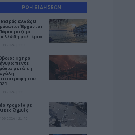
ΡΟΗ ΕΙΔΗΣΕΩΝ
 καιρός αλλάζει
ρόσωπο: Έρχονται
0άρια μαζί με
υελλώδη μελτέμια
.08.2026 | 22:20
ύβοια: Ηχηρό
ήνυμα πέντε
ρόνια μετά τη
εγάλη
αταστροφή του
021
.08.2026 | 22:00
έο τροχαίο με
λικές ζημιές
.08.2026 | 21:40