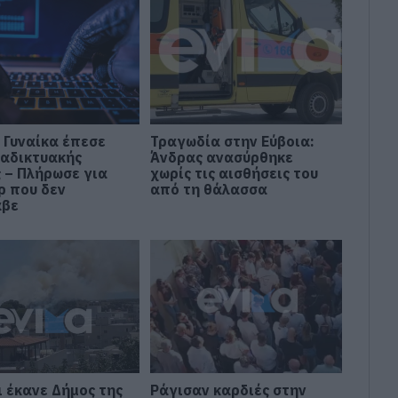
 Γυναίκα έπεσε
Τραγωδία στην Εύβοια:
ιαδικτυακής
Άνδρας ανασύρθηκε
 – Πλήρωσε για
χωρίς τις αισθήσεις του
ρ που δεν
από τη θάλασσα
αβε
ι έκανε Δήμος της
Ράγισαν καρδιές στην