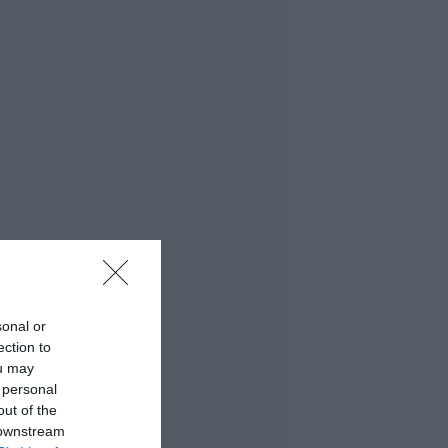
ύνταξη τον
ύγουστο
.08.2026 | 20:20
είτε τι έκανε
ήμος της Εύβοιας
ια τις φωτιές
.08.2026 | 20:00
ητέρα και γιος οι
εκροί από τη
ύγκρουση
υτοκινήτου με
ορτηγό
.08.2026 | 19:40
sonal or
άγισαν καρδιές
ection to
την Εύβοια: Το
ou may
ελευταίο «αντίο»
 personal
τον 36χρονο
πιχειρηματία
out of the
 downstream
.08.2026 | 19:10