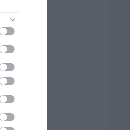
φυγε από τη ζωή
.08.2026 | 18:00
υτοψία στα
αμένα: 37 σπίτια
ρίθηκαν
ατεδαφιστέα στο
όρτο Γερμενό
.08.2026 | 17:40