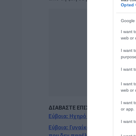
Opted 
Google 
I want t
web or d
I want t
purpose
I want 
I want t
web or d
I want t
ΔΙΑΒΑΣΤΕ ΕΠΙΣΗΣ
or app.
Εύβοια: Ηχηρό μήνυμα πέντε χρό
I want t
Εύβοια: Γυναίκα έπεσε θύμα δια
που δεν παρέλαβε
I want t