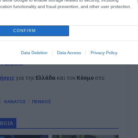
cation functionality and fraud prevention, and other user protection.
ασύρθηκε χωρίς τις αισθήσεις του από τη
σε δήμο της Εύβοιας: Δείτε εδώ
CONFIRM
gle News
Data Deletion
Data Access
Privacy Policy
ην Εύβοια
δήσεις
για την
Ελλάδα
και τον
Κόσμο
στο
ΘΑΝΑΤΟΣ
ΠΕΝΘΟΣ
ΥΒΟΙΑ