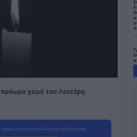
Ε
έ
δ
α
γ
π
07
Τ
Ε
α
τ
α
07
ν πρόωρο χαμό του Λευτέρη
Α
π
τ
ε
07
 άρθρα στα αποτελέσματα αναζήτησης
Π
π