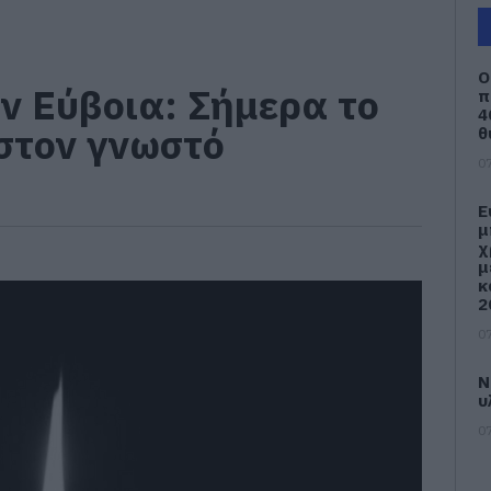
Ο
ν Εύβοια: Σήμερα το
π
4
 στον γνωστό
θ
07
Ε
μ
χ
μ
κ
2
07
Ν
υ
07