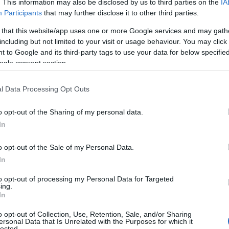
. This information may also be disclosed by us to third parties on the
IA
Participants
that may further disclose it to other third parties.
Ν
ποιούνταν επί σειρά ετών στον χώρο των
ε
 that this website/app uses one or more Google services and may gath
σ
κά από τη ζωή σε ηλικία 50 ετών,
including but not limited to your visit or usage behaviour. You may click 
δ
ά του, στους φίλους του και σε όσους
 to Google and its third-party tags to use your data for below specifi
07
ogle consent section.
 τα χρόνια.
Α
Ε
l Data Processing Opt Outs
ρει να ξεχωρίσει τόσο για την
δ
 για τον χαρακτήρα του, κερδίζοντας την
α
o opt-out of the Sharing of my personal data.
Εύβοια.
07
In
Τ
ματοποιηθεί την Τετάρτη 3 Ιουνίου στις
o opt-out of the Sale of my Personal Data.
ε
ς, όπου συγγενείς, φίλοι και συνεργάτες θα
ε
In
5
 του και να τον συνοδεύσουν στην τελευταία
to opt-out of processing my Personal Data for Targeted
07
ing.
In
Β
 κενό σε όσους τον γνώρισαν, καθώς έφυγε
ε
o opt-out of Collection, Use, Retention, Sale, and/or Sharing
τ
ersonal Data that Is Unrelated with the Purposes for which it
ερα δημιουργική και παραγωγική.
lected.