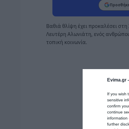
Προσθήκη
Βαθιά θλίψη έχει προκαλέσει στη 
Λευτέρη Αλωνιάτη, ενός ανθρώπου
τοπική κοινωνία.
Evima.gr 
If you wish 
sensitive in
confirm you
continue se
information 
further disc