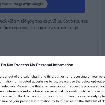
σ
 του evima.gr στην Google
Α
07
Χαλκίδα η είδηση του αιφνίδιου θανάτου του
Δ
Δ
 ιδιαίτερα γνωστού και αγαπητού στην
γ
07
Μ
ν
σ
α
φ
-
Do Not Process My Personal Information
07
to opt-out of the sale, sharing to third parties, or processing of your per
Ρ
formation for targeted advertising by us, please use the below opt-out s
σ
r selection. Please note that after your opt-out request is processed y
τ
eing interest-based ads based on personal information utilized by us or
σ
ε
disclosed to third parties prior to your opt-out. You may separately opt-
losure of your personal information by third parties on the IAB’s list of
07