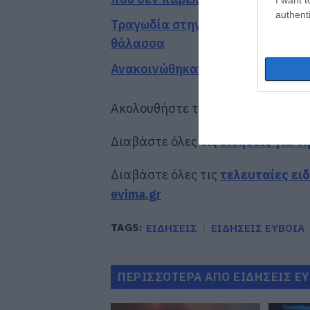
authenti
Τραγωδία στην Εύβοια: Άνδρας αν
θάλασσα
Ανακοινώθηκαν νέες προσλήψεις 
Ακολουθήστε το evima.gr στο
Goo
Διαβάστε όλες τις
ειδήσεις για τ
Διαβάστε όλες τις
τελευταίες ει
evima.gr
TAGS:
ΕΙΔΗΣΕΙΣ
ΕΙΔΗΣΕΙΣ ΕΥΒΟΙΑ
ΠΕΡΙΣΣΟΤΕΡΑ ΑΠΟ ΕΙΔΗΣΕΙΣ Ε