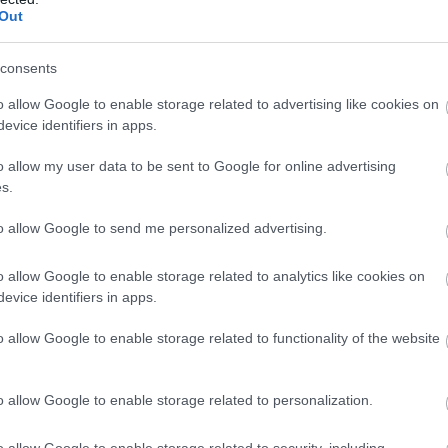
έ
Out
07
consents
Α
κ
o allow Google to enable storage related to advertising like cookies on
κ
κ
evice identifiers in apps.
Π
o allow my user data to be sent to Google for online advertising
07
s.
to allow Google to send me personalized advertising.
o allow Google to enable storage related to analytics like cookies on
evice identifiers in apps.
o allow Google to enable storage related to functionality of the website
νια μετά τη μεγάλη καταστροφή του 2021
o allow Google to enable storage related to personalization.
δικτυακής απάτης – Πλήρωσε για τρακτέρ
o allow Google to enable storage related to security, including