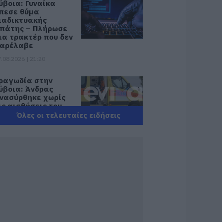
ύβοια: Γυναίκα
πεσε θύμα
ιαδικτυακής
πάτης – Πλήρωσε
ια τρακτέρ που δεν
αρέλαβε
.08.2026 | 21:20
ραγωδία στην
ύβοια: Άνδρας
νασύρθηκε χωρίς
ις αισθήσεις του
πό τη θάλασσα
Όλες οι τελευταίες ειδήσεις
.08.2026 | 20:57
νακοινώθηκαν νέες
ροσλήψεις σε δήμο
ης Εύβοιας: Δείτε
δώ
.08.2026 | 20:40
οιοι και γιατί θα
άρουν διπλάσια