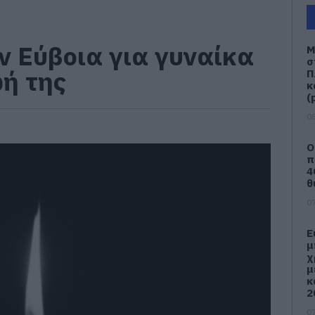
ν Εύβοια για γυναίκα
Μ
σ
ωή της
Π
κ
(
08
Ο
π
4
θ
07
Ε
μ
χ
μ
κ
2
07