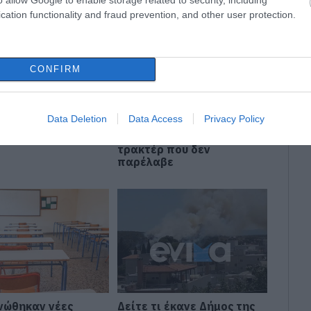
cation functionality and fraud prevention, and other user protection.
CONFIRM
: Ηχηρό μήνυμα
Εύβοια: Γυναίκα έπεσε
Data Deletion
Data Access
Privacy Policy
χρόνια μετά τη
θύμα διαδικτυακής
 καταστροφή του
απάτης – Πλήρωσε για
τρακτέρ που δεν
παρέλαβε
νώθηκαν νέες
Δείτε τι έκανε Δήμος της