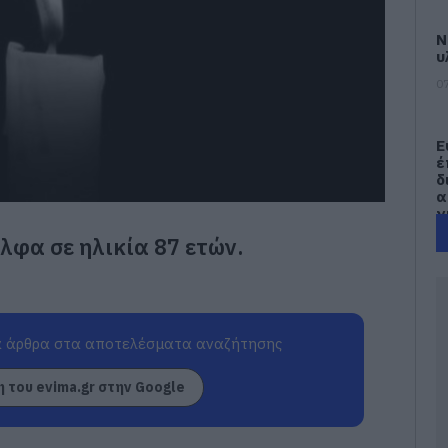
Ν
υ
07
Ε
έ
δ
α
γ
π
λφα σε ηλικία 87 ετών.
07
Τ
Ε
α
 άρθρα στα αποτελέσματα αναζήτησης
τ
α
 του evima.gr στην Google
07
Α