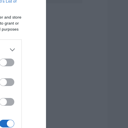
B’s List of
άγισαν καρδιές
την Εύβοια: Το
er and store
ελευταίο «αντίο»
to grant or
τον 36χρονο
πιχειρηματία
ed purposes
.08.2026 | 19:10
έο επίδομα 600
υρώ για
πουδαστές: Οι
ικαιούχοι
.08.2026 | 19:00
υτός ο δήμος της
ύβοιας πάει στα
ικαστήρια για τις
νεμογεννήτριες
.08.2026 | 18:40
ραγική κατάληξη
ίχε η θαλάσσια