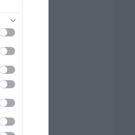
κδρομή για
7χρονο τουρίστα
.08.2026 | 18:20
αρύ πένθος για τον
κπαιδευτικό από
ην Εύβοια που
φυγε από τη ζωή
.08.2026 | 18:00