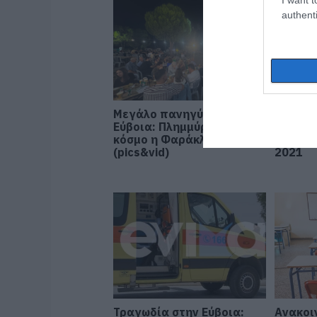
authenti
Μεγάλο πανηγύρι στην
Εύβοια
Εύβοια: Πλημμύρισε με
πέντε 
κόσμο η Φαράκλα
μεγάλη
(pics&vid)
2021
Τραγωδία στην Εύβοια:
Ανακοι