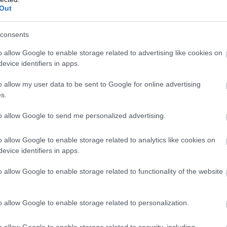
ε
δικτυακής απάτης – Πλήρωσε για τρακτέρ
Out
5
07
consents
ασύρθηκε χωρίς τις αισθήσεις του από τη
Β
o allow Google to enable storage related to advertising like cookies on
ε
τ
evice identifiers in apps.
έ
gle News
o allow my user data to be sent to Google for online advertising
07
s.
ην Εύβοια
to allow Google to send me personalized advertising.
δήσεις
για την
Ελλάδα
και τον
Κόσμο
στο
o allow Google to enable storage related to analytics like cookies on
evice identifiers in apps.
ΘΑΝΑΤΟΣ
ΠΕΝΘΟΣ
o allow Google to enable storage related to functionality of the website
ΥΒΟΙΑ
o allow Google to enable storage related to personalization.
o allow Google to enable storage related to security, including