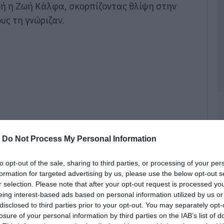
π
ζωή η Ζωή Κάλφα, σκορπίζοντας θλίψη στην
τ
ους τη γνώριζαν.
ε
07
Π
π
σ
Α
07
Δ
Δ
γ
-
Do Not Process My Personal Information
07
to opt-out of the sale, sharing to third parties, or processing of your per
Μ
formation for targeted advertising by us, please use the below opt-out s
ν
r selection. Please note that after your opt-out request is processed y
σ
ν Παρασκευή 3 Ιουλίου, στις 19:00, στον Ιερό
eing interest-based ads based on personal information utilized by us or
α
φ
disclosed to third parties prior to your opt-out. You may separately opt-
 Αγίου Λουκά του Δήμου Κύμης – Αλιβερίου,
losure of your personal information by third parties on the IAB’s list of
07
ίπαν το τελευταίο «αντίο».