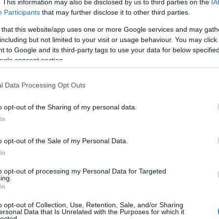
. This information may also be disclosed by us to third parties on the
IA
Participants
that may further disclose it to other third parties.
Ρ
σ
 that this website/app uses one or more Google services and may gath
τ
including but not limited to your visit or usage behaviour. You may click 
σ
ε
 to Google and its third-party tags to use your data for below specifi
ogle consent section.
07
Ν
l Data Processing Opt Outs
ε
σ
o opt-out of the Sharing of my personal data.
δ
In
07
o opt-out of the Sale of my Personal Data.
Α
Ε
In
δ
α
to opt-out of processing my Personal Data for Targeted
ing.
07
In
ημμύρισε με κόσμο η Φαράκλα (pics&vid)
Τ
νια μετά τη μεγάλη καταστροφή του 2021
o opt-out of Collection, Use, Retention, Sale, and/or Sharing
ε
ersonal Data that Is Unrelated with the Purposes for which it
lected.