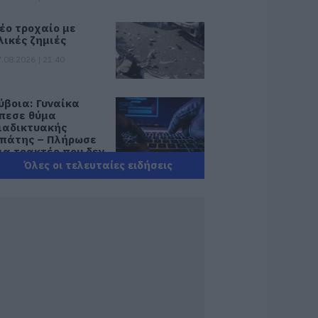
έο τροχαίο με
λικές ζημιές
.08.2026 | 21:40
ύβοια: Γυναίκα
πεσε θύμα
ιαδικτυακής
πάτης – Πλήρωσε
ια τρακτέρ που δεν
αρέλαβε
Όλες οι τελευταίες ειδήσεις
.08.2026 | 21:20
ραγωδία στην
ύβοια: Άνδρας
νασύρθηκε χωρίς
ις αισθήσεις του
πό τη θάλασσα
.08.2026 | 20:57
νακοινώθηκαν νέες