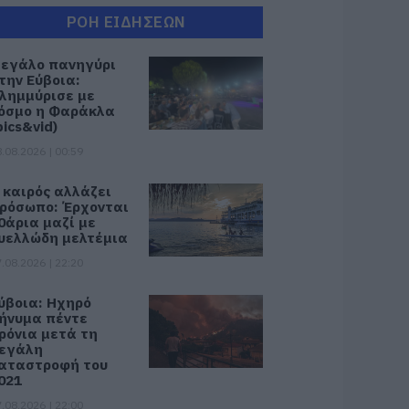
ΡΟΗ ΕΙΔΗΣΕΩΝ
εγάλο πανηγύρι
την Εύβοια:
λημμύρισε με
όσμο η Φαράκλα
pics&vid)
.08.2026 | 00:59
 καιρός αλλάζει
ρόσωπο: Έρχονται
0άρια μαζί με
υελλώδη μελτέμια
.08.2026 | 22:20
ύβοια: Ηχηρό
ήνυμα πέντε
ρόνια μετά τη
εγάλη
αταστροφή του
021
.08.2026 | 22:00