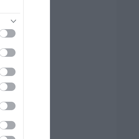
κδρομή για
7χρονο τουρίστα
.08.2026 | 18:20
αρύ πένθος για τον
κπαιδευτικό από
ην Εύβοια που
φυγε από τη ζωή
.08.2026 | 18:00