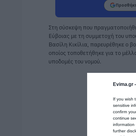
Προσθήκη
Στη σύσκεψη που πραγματοποιήθ
Εύβοιας
με τη συμμετοχή του υπο
Βασίλη Κικίλια
, παρευρέθηκε ο β
οποίος τοποθετήθηκε για το μέλλ
υποδομές του νομού.
Evima.gr 
If you wish 
sensitive in
confirm you
continue se
information 
further disc