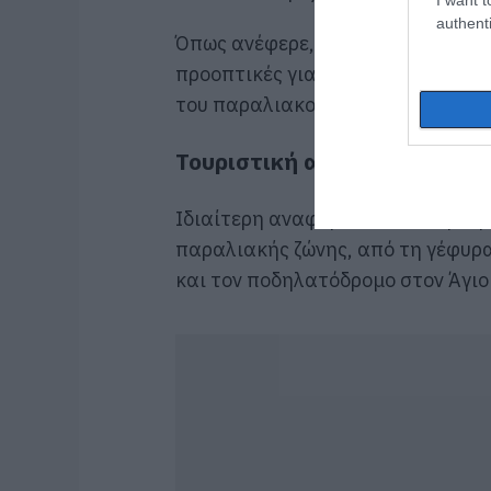
authenti
Όπως ανέφερε, η μεταφορά του λι
προοπτικές για την πόλη, δίνοντ
του παραλιακού μετώπου στον Νό
Τουριστική αξιοποίηση του
Ιδιαίτερη αναφορά έκανε στην π
παραλιακής ζώνης, από τη γέφυρα
και τον ποδηλατόδρομο στον Άγιο