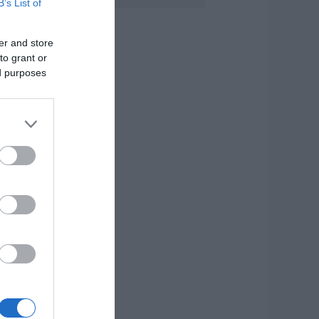
B’s List of
άγισαν καρδιές
την Εύβοια: Το
er and store
ελευταίο «αντίο»
to grant or
τον 36χρονο
πιχειρηματία
ed purposes
.08.2026 | 19:10
έο επίδομα 600
υρώ για
πουδαστές: Οι
ικαιούχοι
.08.2026 | 19:00
υτός ο δήμος της
ύβοιας πάει στα
ικαστήρια για τις
νεμογεννήτριες
.08.2026 | 18:40
ραγική κατάληξη
ίχε η θαλάσσια