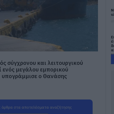
Ν
υ
07
Ε
έ
δ
α
γ
π
ός σύγχρονου και λειτουργικού
07
ί ενός μεγάλου εμπορικού
, υπογράμμισε ο Θανάσης
Τ
Ε
α
τ
α
07
 άρθρα στα αποτελέσματα αναζήτησης
Α