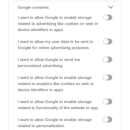
Google consents
09.08.2026 | 14:00
I want to allow Google to enable storage
Κατάνυξη στην Εύβοια:
related to advertising like cookies on web or
Παράκληση της Παναγίας στη
device identifiers in apps.
Λούτσα με κεράσματα και
αναψυκτικά
I want to allow my user data to be sent to
09.08.2026 | 13:40
Google for online advertising purposes.
Σκύλος ή γάτα; Δείτε πόσα
I want to allow Google to send me
χρήματα θα χρειαστείτε κάθε
χρόνο
personalized advertising.
09.08.2026 | 13:20
I want to allow Google to enable storage
related to analytics like cookies on web or
Πανικός σε λιμάνι της Εύβοιας με
device identifiers in apps.
37χρονο άνδρα
09.08.2026 | 13:00
I want to allow Google to enable storage
Όλες οι τελευταίες ειδήσεις
related to functionality of the website or app.
Πανσέληνος Αυγούστου 2026: Η
I want to allow Google to enable storage
μερική έκλειψη και τα
related to personalization.
εντυπωσιακά φαινόμενα στον
ΠΕΡΙΣΣΟΤΕΡΑ ΑΠΟ ΕΙΔΗΣΕΙΣ ΕΥΒΟΙΑ