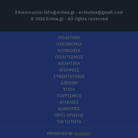
Επικοινωνία:
info@evima.gr
-
eviavima@gmail.com
© 2026 Evima.gr - All rights reserved
ΠΟΛΙΤΙΚΗ
ΟΙΚΟΝΟΜΙΑ
ΚΟΙΝΩΝΙΑ
ΠΟΛΙΤΙΣΜΟΣ
ΑΘΛΗΤΙΚΑ
ΑΠΟΨΕΙΣ
ΣΥΝΕΝΤΕΥΞΕΙΣ
ΔΙΕΘΝΗ
ΥΓΕΙΑ
ΤΟΥΡΙΣΜΟΣ
ΑΓΓΕΛΙΕΣ
ΔΙΑΚΟΠΕΣ
ΟΡΟΙ ΧΡΗΣΗΣ
ΤΑΥΤΟΤΗΤΑ
PRODUCED BY
WHISKEY