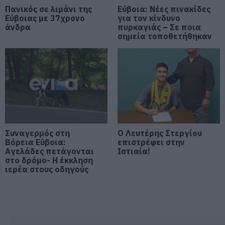
Πανικός σε λιμάνι της
Εύβοια: Νέες πινακίδες
Εύβοιας με 37χρονο
για τον κίνδυνο
Συγκινεί Ενορία στην Εύβοια!
άνδρα
πυρκαγιάς – Σε ποια
Συγκεντρώνει τρόφιμα για
σημεία τοποθετήθηκαν
άπορες οικογένειες για τον
Δεκαπενταύγουστο!
09.08.2026 | 11:00
Σε πλήρη ετοιμότητα για
ενδεχόμενο πυρκαγιάς σήμερα ο
Δήμος Χαλκιδέων- Χρήσιμα
τηλέφωνα
09.08.2026 | 10:40
Συναγερμός στη
Ο Λευτέρης Στεργίου
Βόρεια Εύβοια:
επιστρέφει στην
Γνωρίζατε ότι υπάρχει Λουτράκι
Αγελάδες πετάγονται
Ιστιαία!
και στην Εύβοια;
στο δρόμο- Η έκκληση
09.08.2026 | 10:20
ιερέα στους οδηγούς
Μεγάλο συναυλία σήμερα στην
Εύβοια με γνωστό καλλιτέχνη του
βιολιού!