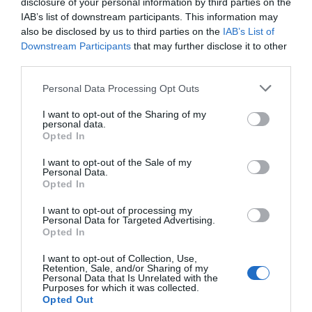
disclosure of your personal information by third parties on the
IAB’s list of downstream participants. This information may
Διαβάστε όλες τις
τελευταίες ειδήσεις
για την
also be disclosed by us to third parties on the
IAB’s List of
Ελλάδα
και τον
Κόσμο
στο
evima.gr
Downstream Participants
that may further disclose it to other
third parties.
TAGS:
ΒΑΣΙΛΙΚΑ
ΓΕΝΕΘΛΙΟ
ΕΙΔΗΣΕΙΣ ΕΥΒΟΙΑ
ΕΥΒΟΙΑ
ΝΕΑ
ΠΡΟΔΡΟΜΟΣ
ΧΡΥΣΟΣΤΟΜΟΣ
Please note that this website/app uses one or more Google
Personal Data Processing Opt Outs
services and may gather and store information including but
ΡΟΗ ΕΙΔΗΣΕΩΝ
not limited to your visit or usage behaviour. You may click to
I want to opt-out of the Sharing of my
personal data.
grant or deny consent to Google and its third-party tags to
Opted In
Τουρισμός για Όλους 2026-2027:
use your data for below specified purposes in below Google
Ποιοι κάνουν αίτηση σήμερα –
consent section.
I want to opt-out of the Sale of my
Έως 600 ευρώ η επιδότηση
Personal Data.
09.08.2026 | 14:40
Opted In
I want to opt-out of processing my
Έκτακτα μέτρα και απαγορεύσεις
Personal Data for Targeted Advertising.
σήμερα στην Εύβοια – Μεγάλη
Opted In
προσοχή!
09.08.2026 | 14:20
I want to opt-out of Collection, Use,
Retention, Sale, and/or Sharing of my
Personal Data that Is Unrelated with the
e-ΕΦΚΑ και ΔΥΠΑ: Ποιοι
Purposes for which it was collected.
δικαιούχοι πληρώνονται έως τις
Opted Out
14 Αυγούστου