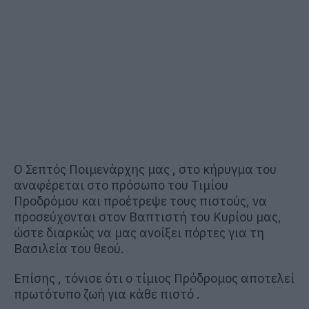
Ο
Σεπτός
Ποιμενάρχης
μας
,
στο
κήρυγμα
του
αναφέρεται στο
πρόσωπο
του
Τιμίου
Προδρόμου
και
προέτρεψε
τους πιστούς
,
να
προσεύχονται
στον
Βαπτιστή
του
Κυρίου
μας,
ώστε
διαρκώς
να
μας
ανοίξει
πόρτες
για
τη
Βασιλεία
του θεού
.
Επίσης
,
τόνισε
ότι ο τίμιος Πρόδρομος
αποτελεί
πρωτότυπο
ζωή
για
κάθε
πιστό
.