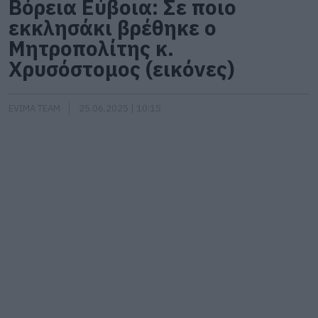
Βόρεια Εύβοια: Σε ποιο
εκκλησάκι βρέθηκε ο
Μητροπολίτης κ.
Χρυσόστομος (εικόνες)
EVIMA TEAM
25.06.2025 | 10:15