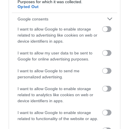
– Νέο βίντεο
Purposes for which it was collected.
ΠΕΡΙΣΣΟΤΕΡΑ ΑΠΟ ΕΙΔΗΣΕΙΣ ΕΥΒΟΙΑ
Opted Out
06.08.2026 | 21:00
Google consents
Καφές: Τα οφέλη της μέτριας
κατανάλωσης σύμφωνα με ειδικό
I want to allow Google to enable storage
στο μικροβίωμα του εντέρου
related to advertising like cookies on web or
06.08.2026 | 21:00
device identifiers in apps.
«Ανάσα» για τους αγρότες στην
I want to allow my user data to be sent to
Εύβοια: Ολοκληρώθηκε μεγάλο
Google for online advertising purposes.
έργο
Φωτιά στη Σκύρο:
Συνελήφθη 63χρονη
Χωρίς ενεργό μέτωπο –
για τη φωτιά στη Σκύρο
06.08.2026 | 20:40
I want to allow Google to send me
Παραμένουν ισχυρές
personalized advertising.
δυνάμεις της
Ο λόγος που τηγανίζουμε ψάρια
Πυροσβεστικής
του Σωτήρος – Πως θα κάνετε το
I want to allow Google to enable storage
τέλειο μαγείρεμα
related to analytics like cookies on web or
device identifiers in apps.
06.08.2026 | 20:20
I want to allow Google to enable storage
Θρήνος στην Εύβοια: Έφυγε από
τη ζωή ο 37χρονος που είχε
related to functionality of the website or app.
τροχαίο με αγριογούρουνο