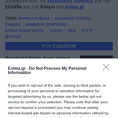
Διαβάστε όλες τις
τελευταίες ειδήσεις
για την
Ελλάδα
και τον
Κόσμο
στο
evima.gr
TAGS:
ΒΟΡΕΙΑ ΕΥΒΟΙΑ
ΕΙΔΗΣΕΙΣ ΕΥΒΟΙΑ
ΕΥΒΟΙΑ
ΘΑΝΑΣΗΣ ΖΕΜΠΙΛΗΣ
ΚΥΡΙΑ ΠΑΝΑΓΙΩΤΑΣ
ΛΑΣΠΗ
ΝΕΑ
ΣΠΙΤΙ
ΦΩΤΙΕΣ
ΡΟΗ ΕΙΔΗΣΕΩΝ
Φωτιά στη Σκύρο: Χωρίς ενεργό
μέτωπο – Παραμένουν ισχυρές
δυνάμεις της Πυροσβεστικής
Evima.gr -
Do Not Process My Personal
Information
07.08.2026 | 00:10
Συνελήφθη 63χρονη για τη φωτιά
If you wish to opt-out of the sale, sharing to third parties, or
στη Σκύρο
processing of your personal or sensitive information for
targeted advertising by us, please use the below opt-out
06.08.2026 | 23:15
section to confirm your selection. Please note that after your
opt-out request is processed you may continue seeing
interest-based ads based on personal information utilized by
Φωτιά στη Σκύρο: Δύσκολη νύχτα