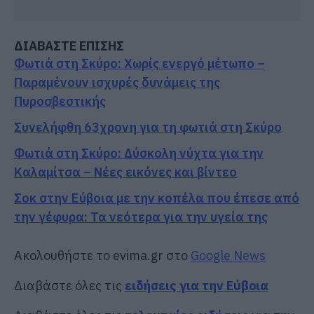
ΔΙΑΒΑΣΤΕ ΕΠΙΣΗΣ
Φωτιά στη Σκύρο: Χωρίς ενεργό μέτωπο –
Παραμένουν ισχυρές δυνάμεις της
Πυροσβεστικής
Συνελήφθη 63χρονη για τη φωτιά στη Σκύρο
Φωτιά στη Σκύρο: Δύσκολη νύχτα για την
Καλαμίτσα – Νέες εικόνες και βίντεο
Σοκ στην Εύβοια με την κοπέλα που έπεσε από
την γέφυρα: Τα νεότερα για την υγεία της
Ακολουθήστε το evima.gr στο
Google News
Διαβάστε όλες τις
ειδήσεις για την Εύβοια