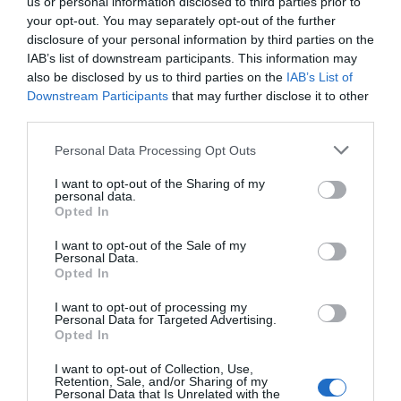
για την Καλαμίτσα – Νέες εικόνες
us or personal information disclosed to third parties prior to
και βίντεο
your opt-out. You may separately opt-out of the further
disclosure of your personal information by third parties on the
06.08.2026 | 22:04
IAB’s list of downstream participants. This information may
also be disclosed by us to third parties on the
IAB’s List of
Εύβοια: Με κατάνυξη και πλήθος
κόσμου η μεγάλη γιορτή στους
Downstream Participants
that may further disclose it to other
Ωρεούς – Παρών ο Θανάσης
third parties.
Ζεμπίλης
Please note that this website/app uses one or more Google
06.08.2026 | 22:00
Personal Data Processing Opt Outs
services and may gather and store information including but
not limited to your visit or usage behaviour. You may click to
I want to opt-out of the Sharing of my
Συντάξεις Σεπτεμβρίου 2026:
personal data.
Πότε πληρώνονται οι δικαιούχοι –
grant or deny consent to Google and its third-party tags to
Opted In
Οι ημερομηνίες του e-ΕΦΚΑ
use your data for below specified purposes in below Google
consent section.
06.08.2026 | 21:40
I want to opt-out of the Sale of my
Personal Data.
Opted In
Σοκ στην Εύβοια με την κοπέλα
που έπεσε από την γέφυρα: Τα
I want to opt-out of processing my
νεότερα για την υγεία της
Personal Data for Targeted Advertising.
Opted In
06.08.2026 | 21:20
Όλες οι τελευταίες ειδήσεις
I want to opt-out of Collection, Use,
Νεότερα για τη Φωτιά στη Σκύρο:
Retention, Sale, and/or Sharing of my
Κινδύνευσε κτηνοτροφική μονάδα
Personal Data that Is Unrelated with the