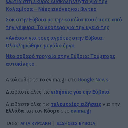
Φωτιά στη Σκύρο: Δύσκολη νύχτα για την
Καλαμίτσα – Νέες εικόνες και βίντεο
Σοκ στην Εύβοια με την κοπέλα που έπεσε από
την γέφυρα: Τα νεότερα για την υγεία της
«Ανάσα» για τους αγρότες στην Εύβοια:
Ολοκληρώθηκε μεγάλο έργο
Νέο σοβαρό τροχαίο στην Εύβοια: Τούμπαρε
αυτοκίνητο
Ακολουθήστε το evima.gr στο
Google News
Διαβάστε όλες τις
ειδήσεις για την Εύβοια
Διαβάστε όλες τις
τελευταίες ειδήσεις
για την
Ελλάδα
και τον
Κόσμο
στο
evima.gr
TAGS:
ΑΓΙΑ ΚΥΡΙΑΚΗ
ΕΙΔΗΣΕΙΣ ΕΥΒΟΙΑ