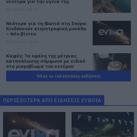
νεότερα για την υγεία της
06.08.2026 | 21:20
Νεότερα για τη Φωτιά στη Σκύρο:
Κινδύνευσε κτηνοτροφική μονάδα
– Νέο βίντεο
06.08.2026 | 21:00
Καφές: Τα οφέλη της μέτριας
κατανάλωσης σύμφωνα με ειδικό
στο μικροβίωμα του εντέρου
06.08.2026 | 21:00
Όλες οι τελευταίες ειδήσεις
«Ανάσα» για τους αγρότες στην
Εύβοια: Ολοκληρώθηκε μεγάλο
έργο
ΠΕΡΙΣΣΟΤΕΡΑ ΑΠΟ ΕΙΔΗΣΕΙΣ ΕΥΒΟΙΑ
06.08.2026 | 20:40
Ο λόγος που τηγανίζουμε ψάρια
του Σωτήρος – Πως θα κάνετε το
τέλειο μαγείρεμα