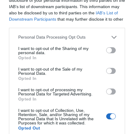
disclosure of your personal information by third parties on the
IAB’s list of downstream participants. This information may
also be disclosed by us to third parties on the
IAB’s List of
Downstream Participants
that may further disclose it to other
third parties.
Please note that this website/app uses one or more Google
Personal Data Processing Opt Outs
services and may gather and store information including but
not limited to your visit or usage behaviour. You may click to
I want to opt-out of the Sharing of my
personal data.
grant or deny consent to Google and its third-party tags to
Opted In
use your data for below specified purposes in below Google
consent section.
I want to opt-out of the Sale of my
Personal Data.
Opted In
I want to opt-out of processing my
Personal Data for Targeted Advertising.
Opted In
I want to opt-out of Collection, Use,
Retention, Sale, and/or Sharing of my
Personal Data that Is Unrelated with the
Purposes for which it was collected.
Opted Out