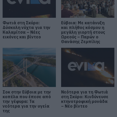
06.08.2026 | 20:20
Θρήνος στην Εύβοια: Έφυγε από
τη ζωή ο 37χρονος που είχε
τροχαίο με αγριογούρουνο
Φωτιά στη Σκύρο:
Εύβοια: Με κατάνυξη
Δύσκολη νύχτα για την
και πλήθος κόσμου η
06.08.2026 | 20:20
Καλαμίτσα – Νέες
μεγάλη γιορτή στους
εικόνες και βίντεο
Ωρεούς – Παρών ο
Νέο σοβαρό τροχαίο στην Εύβοια:
Θανάσης Ζεμπίλης
Τούμπαρε αυτοκίνητο
06.08.2026 | 20:00
Έσπασαν πιάτα στο κεφάλι του
Αταμάν – Βίντεο από τη Σύμη
06.08.2026 | 19:40
Σοκ στην Εύβοια με την
Νεότερα για τη Φωτιά
κοπέλα που έπεσε από
Φωτιά στη Σκύρο: Συνεχίζει να
στη Σκύρο: Κινδύνευσε
καίει στο Νησί, συγκλονιστική
την γέφυρα: Τα
κτηνοτροφική μονάδα
μαρτυρία – Νέες εικόνες και
νεότερα για την υγεία
– Νέο βίντεο
βίντεο
της
06.08.2026 | 19:40