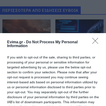
διπλάσια σύνταξη τον Αύγουστο
07.08.2026 | 20:20
ΠΕΡΙΣΣΟΤΕΡΑ ΑΠΟ ΕΙΔΗΣΕΙΣ ΕΥΒΟΙΑ
Δείτε τι έκανε Δήμος της Εύβοιας
για τις φωτιές
07.08.2026 | 20:00
Evima.gr -
Do Not Process My Personal
Information
Μητέρα και γιος οι νεκροί από τη
σύγκρουση αυτοκινήτου με
φορτηγό
If you wish to opt-out of the sale, sharing to third parties, or
Εύβοια: Ηχηρό μήνυμα
Εύβοια: Γυναίκα έπεσε
processing of your personal or sensitive information for
07.08.2026 | 19:40
πέντε χρόνια μετά τη
θύμα διαδικτυακής
targeted advertising by us, please use the below opt-out
μεγάλη καταστροφή
απάτης – Πλήρωσε για
του 2021
τρακτέρ που δεν
section to confirm your selection. Please note that after your
Ράγισαν καρδιές στην Εύβοια: Το
παρέλαβε
τελευταίο «αντίο» στον 36χρονο
opt-out request is processed you may continue seeing
επιχειρηματία
interest-based ads based on personal information utilized by
us or personal information disclosed to third parties prior to
07.08.2026 | 19:10
your opt-out. You may separately opt-out of the further
disclosure of your personal information by third parties on the
Νέο επίδομα 600 ευρώ για
σπουδαστές: Οι δικαιούχοι
IAB’s list of downstream participants. This information may