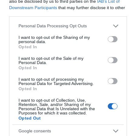
also be disclosed by us to third parties on the
IAB’s List of
07.08.2026 | 19:00
Downstream Participants
that may further disclose it to other
third parties.
Τραγωδία στην Εύβοια:
Ανακοινώθηκαν νέες
Αυτός ο δήμος της Εύβοιας πάει
Please note that this website/app uses one or more Google
Άνδρας ανασύρθηκε
προσλήψεις σε δήμο
Personal Data Processing Opt Outs
στα δικαστήρια για τις
services and may gather and store information including but
χωρίς τις αισθήσεις του
της Εύβοιας: Δείτε εδώ
ανεμογεννήτριες
από τη θάλασσα
not limited to your visit or usage behaviour. You may click to
I want to opt-out of the Sharing of my
07.08.2026 | 18:40
personal data.
grant or deny consent to Google and its third-party tags to
Opted In
use your data for below specified purposes in below Google
Τραγική κατάληξη είχε η
consent section.
I want to opt-out of the Sale of my
θαλάσσια εκδρομή για 57χρονο
Personal Data.
τουρίστα
Opted In
07.08.2026 | 18:20
I want to opt-out of processing my
Personal Data for Targeted Advertising.
Βαρύ πένθος για τον εκπαιδευτικό
Opted In
από την Εύβοια που έφυγε από τη
Δείτε τι έκανε Δήμος
Ράγισαν καρδιές στην
ζωή
I want to opt-out of Collection, Use,
της Εύβοιας για τις
Εύβοια: Το τελευταίο
Retention, Sale, and/or Sharing of my
07.08.2026 | 18:00
φωτιές
«αντίο» στον 36χρονο
Personal Data that Is Unrelated with the
επιχειρηματία
Purposes for which it was collected.
Opted Out
Αυτοψία στα καμένα: 37 σπίτια
κρίθηκαν κατεδαφιστέα στο
Πόρτο Γερμενό
Google consents