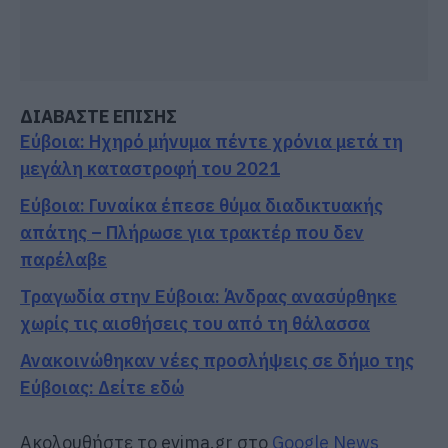
ΔΙΑΒΑΣΤΕ ΕΠΙΣΗΣ
Εύβοια: Ηχηρό μήνυμα πέντε χρόνια μετά τη
μεγάλη καταστροφή του 2021
Εύβοια: Γυναίκα έπεσε θύμα διαδικτυακής
απάτης – Πλήρωσε για τρακτέρ που δεν
παρέλαβε
Τραγωδία στην Εύβοια: Άνδρας ανασύρθηκε
χωρίς τις αισθήσεις του από τη θάλασσα
Ανακοινώθηκαν νέες προσλήψεις σε δήμο της
Εύβοιας: Δείτε εδώ
Ακολουθήστε το evima.gr στο
Google News