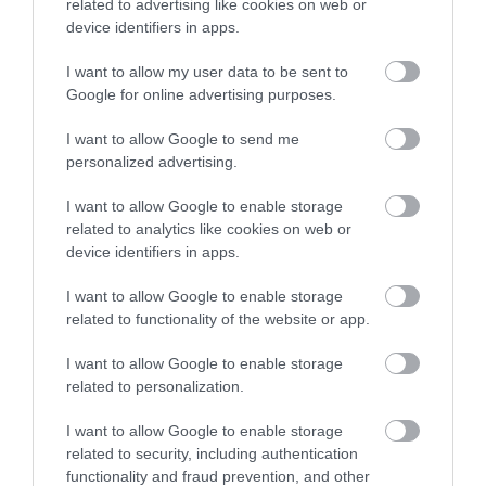
related to advertising like cookies on web or
07.08.2026 | 20:20
device identifiers in apps.
I want to allow my user data to be sent to
Δείτε τι έκανε Δήμος της Εύβοιας
Google for online advertising purposes.
για τις φωτιές
07.08.2026 | 20:00
Έσπασαν πιάτα στο
Α. Ο. Χαλκίς: Στον
I want to allow Google to send me
κεφάλι του Αταμάν –
αγιασμό ο
personalized advertising.
Βίντεο από τη Σύμη
Μητροπολίτης – Η
κίνηση του κ.
Μητέρα και γιος οι νεκροί από τη
I want to allow Google to enable storage
Χρυσόστομου μέσα στο
σύγκρουση αυτοκινήτου με
γήπεδο που συγκίνησε
φορτηγό
related to analytics like cookies on web or
(vid)
device identifiers in apps.
07.08.2026 | 19:40
I want to allow Google to enable storage
Ράγισαν καρδιές στην Εύβοια: Το
related to functionality of the website or app.
τελευταίο «αντίο» στον 36χρονο
επιχειρηματία
I want to allow Google to enable storage
07.08.2026 | 19:10
related to personalization.
Νέο επίδομα 600 ευρώ για
I want to allow Google to enable storage
σπουδαστές: Οι δικαιούχοι
related to security, including authentication
Ευρώπη: Οι αντίπαλοι
Α. Ο. Χαλκίς: Σήμερα η
07.08.2026 | 19:00
Παναθηναϊκού και
πρώτη επίσημη της
functionality and fraud prevention, and other