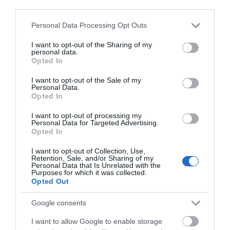
third parties.
07.08.2026 | 21:40
Please note that this website/app uses one or more Google
Personal Data Processing Opt Outs
services and may gather and store information including but
not limited to your visit or usage behaviour. You may click to
I want to opt-out of the Sharing of my
Εύβοια: Γυναίκα έπεσε θύμα
personal data.
grant or deny consent to Google and its third-party tags to
διαδικτυακής απάτης – Πλήρωσε
Opted In
για τρακτέρ που δεν παρέλαβε
use your data for below specified purposes in below Google
consent section.
I want to opt-out of the Sale of my
07.08.2026 | 21:20
Personal Data.
Opted In
Τραγωδία στην Εύβοια: Άνδρας
ανασύρθηκε χωρίς τις αισθήσεις
I want to opt-out of processing my
του από τη θάλασσα
Personal Data for Targeted Advertising.
Opted In
07.08.2026 | 20:57
Όλες οι τελευταίες ειδήσεις
I want to opt-out of Collection, Use,
Ανακοινώθηκαν νέες προσλήψεις
Retention, Sale, and/or Sharing of my
Personal Data that Is Unrelated with the
σε δήμο της Εύβοιας: Δείτε εδώ
Purposes for which it was collected.
07.08.2026 | 20:40
Opted Out
ΠΕΡΙΣΣΟΤΕΡΑ ΑΠΟ ΑΘΛΗΤΙΚΑ
Google consents
Ποιοι και γιατί θα πάρουν
διπλάσια σύνταξη τον Αύγουστο
I want to allow Google to enable storage