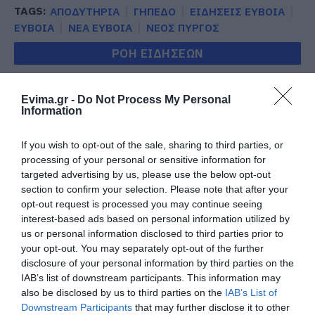
TAGS:
ΑΠΟΔΥΤΗΡΙΑ
ΓΗΠΕΔΟ
ΕΙΔΗΣΕΙΣ ΕΥΒΟΙΑ
ΕΥΒΟΙΑ
ΝΕΑ ΕΥΒΟΙΑ
ΝΕΟΣ ΠΥΡΓΟΣ
ΡΟΗ ΕΙΔΗΣΕΩΝ
Μεγάλο πανηγύρι στην Εύβοια:
Πλημμύρισε με κόσμο η Φαράκλα
Evima.gr -
Do Not Process My Personal
(pics&vid)
Information
08.08.2026 | 00:59
If you wish to opt-out of the sale, sharing to third parties, or
Ο καιρός αλλάζει πρόσωπο:
processing of your personal or sensitive information for
Έρχονται 40άρια μαζί με
targeted advertising by us, please use the below opt-out
θυελλώδη μελτέμια
section to confirm your selection. Please note that after your
07.08.2026 | 22:20
opt-out request is processed you may continue seeing
interest-based ads based on personal information utilized by
Εύβοια: Ηχηρό μήνυμα πέντε
us or personal information disclosed to third parties prior to
χρόνια μετά τη μεγάλη
your opt-out. You may separately opt-out of the further
καταστροφή του 2021
disclosure of your personal information by third parties on the
07.08.2026 | 22:00
IAB’s list of downstream participants. This information may
also be disclosed by us to third parties on the
IAB’s List of
Νέο τροχαίο με υλικές ζημιές
Downstream Participants
that may further disclose it to other